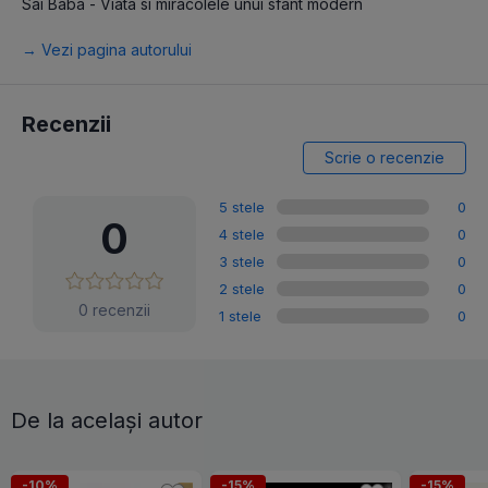
Sai Baba - Viata si miracolele unui sfant modern
→ Vezi pagina autorului
Recenzii
Scrie o recenzie
5 stele
0
0
4 stele
0
3 stele
0
2 stele
0
0 recenzii
1 stele
0
De la același autor
-10%
-15%
-15%