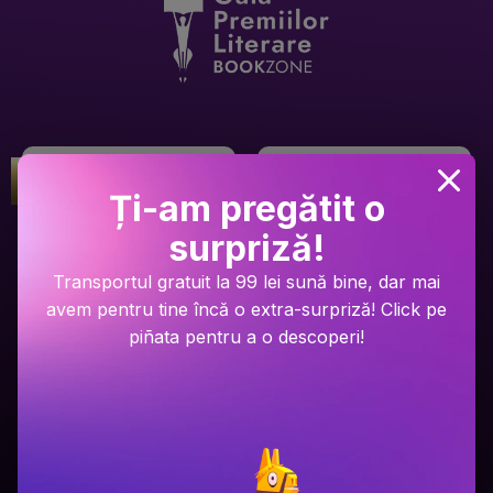
Gala Premilor Literare Bookzone
Gala Premilor Literare Bookzone
#1
#2
2025
2025
Ți-am pregătit o
surpriză!
Transportul gratuit la 99 lei sună bine, dar mai
avem pentru tine încă o extra-surpriză! Click pe
piñata pentru a o descoperi!
Ariel Lawhon
Dan Brown
Râul Înghețat
Secretul secretelor
PRP: 59.9 Lei
PRP: 129 Lei