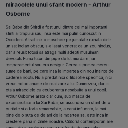
miracolele unui sfant modern -
Arthur
Osborne
Sai Baba din Shirdi a fost unul dintre cei mai importanti 
sfinti ai timpului sau, insa este mai putin cunoscut in 
Occident. A trait intr-o moschee pe jumatate ruinata dintr-
un sat indian obscur, s-a lasat venerat ca un zeu hindus, 
dar a reusit totusi sa atraga multi adepti musulmani 
devotati. Fuma tutun din pipe de lut murdare, iar 
temperamentul sau era nesigur. Cerea si primea mereu 
sume de bani, pe care insa le impartea din nou inainte de 
caderea noptii. Nu a predat nici o filosofie specifica, nici 
vreun mijloc anume de realizare a lui Dumnezeu, dar isi 
etala miracolele cu exuberanta nesabuita a unui copil. 
Arthur Osborne arata clar cum, sub masca de 
excentricitate a lui Sai Baba, se ascundea un sfant de o 
puritate si o forta remarcabile, a carui influenta, la mai 
bine de o suta de de ani de la moartea sa, este inca in 
crestere pana in zilele noastre. Cititorul contemporan are 
sansa de a explora o sursa profunda de inspiratie 