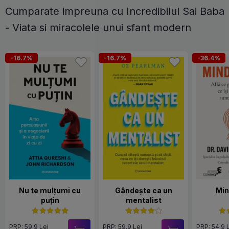
Cumparate impreuna cu Incredibilul Sai Baba
- Viata si miracolele unui sfant modern
-16.7%
-16.7%
-36.4%
Nu te mulțumi cu
Gândește ca un
Min
puțin
mentalist
PRP: 59.9 Lei
PRP: 59.9 Lei
PRP: 54.9 