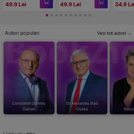
49.9 Lei
49.9 Lei
34.9 Le
Autori populari
Vezi toti autorii →
Constantin Dumitru
Dr. Alexandru Vlad
Dulcan
Ciurea
Raluc