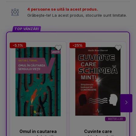
4 persoane se uită la acest produs.
Grăbește-te! La acest produs, stocurile sunt limitate.
TOP VÂNZĂRI
-5.1%
-25%
-
BESTSELLER
Omul in cautarea
Cuvinte care