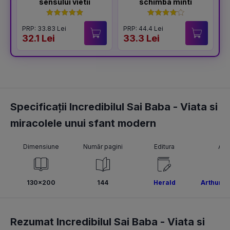
sensului vietii
schimba minti
PRP: 33.83 Lei
PRP: 44.4 Lei
P
32.1 Lei
33.3 Lei
4
Specificații Incredibilul Sai Baba - Viata si
miracolele unui sfant modern
Dimensiune
Număr pagini
Editura
Aut
130x200
144
Herald
Arthur O
Rezumat Incredibilul Sai Baba - Viata si