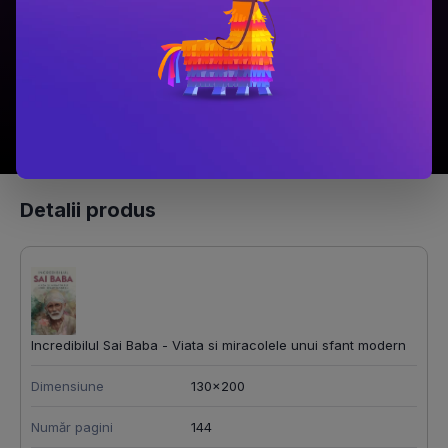
49.9 Lei
94.9 Lei
Adaugă în coș
Adaugă în coș
Detalii produs
Incredibilul Sai Baba - Viata si miracolele unui sfant modern
Dimensiune
130x200
Număr pagini
144