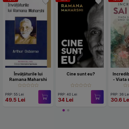
Învăţăturile lui
Cine sunt eu?
Incredib
Ramana Maharshi
- Viata 
unui s
PRP: 55 Lei
PRP: 40 Lei
PRP: 36 Le
49.5 Lei
34 Lei
30.6 Le