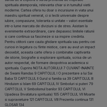
spirituala atemporala, relevanta chiar si in tumultul vietii 
moderne. Cartea ofera nu doar o incursiune in viata unui 
maestru spiritual venerat, ci si lectii universale despre 
iubire, compasiune, toleranta si unitate – valori esentiale 
intr-o lume marcata de diviziuni si de stres. Asistam la 
evenimente extraordinare, care depasesc limitele ratiunii 
si care continua sa fascineze si sa inspire credinta. 
Pentru cititorii care cauta ghidare spirituala sau pentru cei 
curiosi in legatura cu fiinte mistice, care au avut un impact 
deosebit, aceasta carte ofera o combinatie captivanta 
de istorie, biografie si explorare spirituala, scrisa de un 
autor respectat, de formare deopotriva academica si 
spirituala. Cuprins NOTA AUTORULUI 7 CUVANT-INAINTE 
de Swami Ramdas 9 CAPITOLUL I O prezentare a lui Sai 
Baba 13 CAPITOLUL II Gurul si familia sa 39 CAPITOLUL III 
Hinduism si Islam 69 CAPITOLUL IV Simboluri si puteri 79 
CAPITOLUL V Simbolismul banilor 93 CAPITOLUL VI 
Upadesa (Invatatura spirituala) 105 CAPITOLUL VII Moarte 
si supravietuire 121 CAPITOLUL VIII Prezenta continua 131 
GLOSAR 134