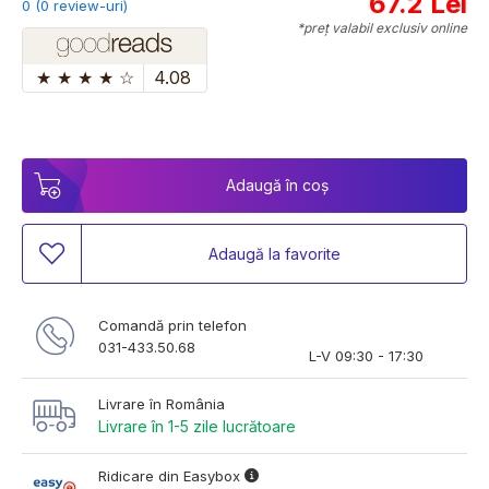
67.2 Lei
0 (0 review-uri)
*preț valabil exclusiv online
★
★
★
★
☆
4.08
Adaugă în coș
Adaugă la favorite
Comandă prin telefon
031-433.50.68
L-V 09:30 - 17:30
Livrare în România
Livrare în 1-5 zile lucrătoare
Ridicare din Easybox