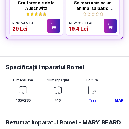
Croitoresele de la
Sa mori ucis ca un
Auschwitz
animal salbatic.
Seria Sfarsitul
Ceausestilor Vol.2
PRP: 54.9 Lei
PRP: 31.61 Lei
P
29 Lei
19.4 Lei
2
Specificații Imparatul Romei
Dimensiune
Număr pagini
Editura
Aut
165x235
416
Trei
MARY 
Rezumat Imparatul Romei -
MARY BEARD