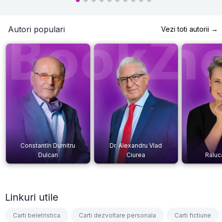
Autori populari
Vezi toti autorii →
Constantin Dumitru
Dr. Alexandru Vlad
Dulcan
Ciurea
Raluc
Linkuri utile
Carti beletristica
Carti dezvoltare personala
Carti fictiune