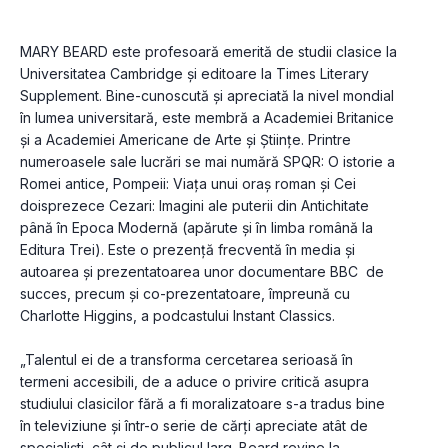
MARY BEARD este profesoară emerită de studii clasice la 
Universitatea Cambridge şi editoare la Times Literary 
Supplement. Bine-cunoscută şi apreciată la nivel mondial 
în lumea universitară, este membră a Academiei Britanice 
şi a Academiei Americane de Arte şi Ştiinţe. Printre 
numeroasele sale lucrări se mai numără SPQR: O istorie a 
Romei antice, Pompeii: Viața unui oraș roman și Cei 
doisprezece Cezari: Imagini ale puterii din Antichitate 
până în Epoca Modernă (apărute și în limba română la 
Editura Trei). Este o prezență frecventă în media și 
autoarea și prezentatoarea unor documentare BBC  de 
succes, precum și co-prezentatoare, împreună cu 
Charlotte Higgins, a podcastului Instant Classics.
„Talentul ei de a transforma cercetarea serioasă în 
termeni accesibili, de a aduce o privire critică asupra 
studiului clasicilor fără a fi moralizatoare s-a tradus bine 
în televiziune și într-o serie de cărți apreciate atât de 
specialiști, cât și de publicul larg. Beard revine la 