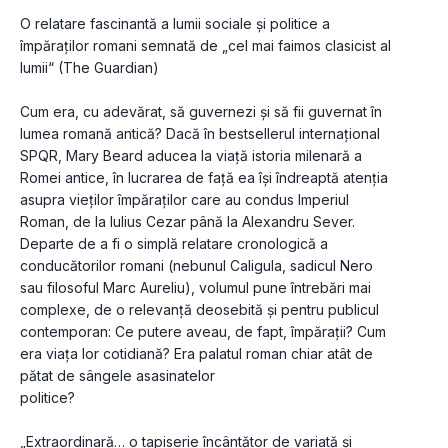
O relatare fascinantă a lumii sociale și politice a 
împăraților romani semnată de „cel mai faimos clasicist al 
lumii“ (The Guardian)
Cum era, cu adevărat, să guvernezi și să fii guvernat în 
lumea romană antică? Dacă în bestsellerul internațional 
SPQR, Mary Beard aducea la viață istoria milenară a 
Romei antice, în lucrarea de față ea își îndreaptă atenția 
asupra vieților împăraților care au condus Imperiul 
Roman, de la Iulius Cezar până la Alexandru Sever. 
Departe de a fi o simplă relatare cronologică a 
conducătorilor romani (nebunul Caligula, sadicul Nero 
sau filosoful Marc Aureliu), volumul pune întrebări mai 
complexe, de o relevanță deosebită și pentru publicul 
contemporan: Ce putere aveau, de fapt, împărații? Cum 
era viața lor cotidiană? Era palatul roman chiar atât de 
pătat de sângele asasinatelor
politice?
„Extraordinară… o tapiserie încântător de variată și 