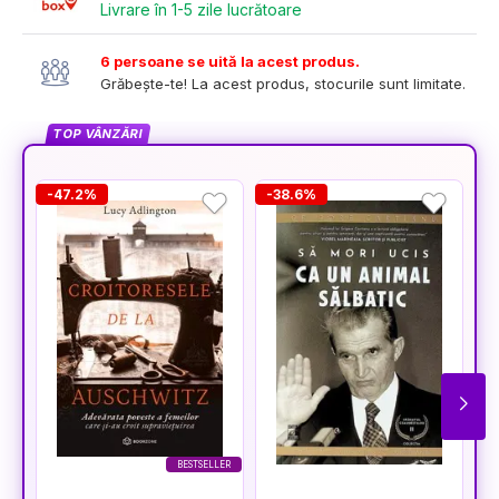
Livrare în 1-5 zile lucrătoare
6 persoane se uită la acest produs.
Grăbește-te! La acest produs, stocurile sunt limitate.
TOP VÂNZĂRI
-47.2%
-38.6%
-
BESTSELLER