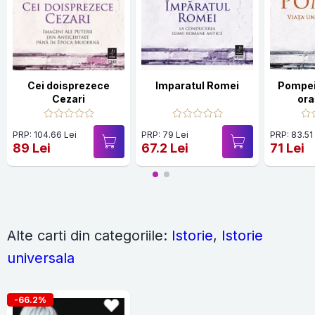
Cei doisprezece
Imparatul Romei
Pompeii
Cezari
ora
PRP: 104.66 Lei
PRP: 79 Lei
PRP: 83.51
89 Lei
67.2 Lei
71 Lei
Alte carti din categoriile:
Istorie
,
Istorie
universala
-66.2%