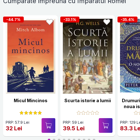
Cumparate impreuna cu Imparatul Romei
-44.7%
-33.1%
-35.4%
Micul Mincinos
Scurta istorie a lumii
Drumuri
noua is
PRP: 57.9 Lei
PRP: 59 Lei
PRP: 129 L
32 Lei
39.5 Lei
83.3 Le