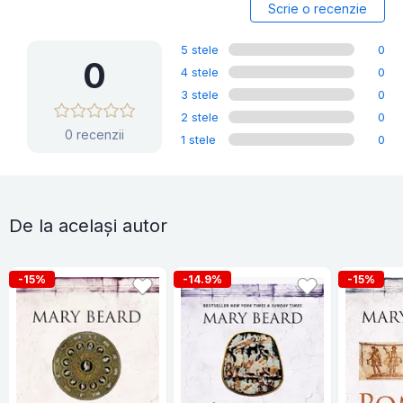
Scrie o recenzie
5 stele
0
0
4 stele
0
3 stele
0
2 stele
0
0 recenzii
1 stele
0
De la același autor
-15%
-14.9%
-15%