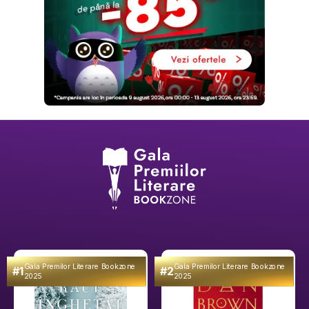
Gala Premilor Literare Bookzone
Gala Premilor Literare Bookzone
#1
#2
2025
2025