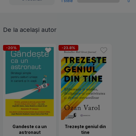
1 stele
0
De la același autor
-20%
-23.8%
Gandeste ca un
Trezește geniul din
astronaut
tine