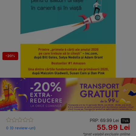
-20%
PRP: 69.99 Lei
TVA
55.99 Lei
0 (0 review-uri)
*preț valabil exclusiv online