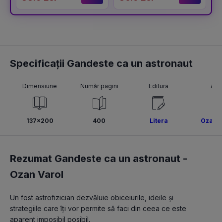
Specificații Gandeste ca un astronaut
Dimensiune
Număr pagini
Editura
Aut
137x200
400
Litera
Ozan V
Rezumat Gandeste ca un astronaut -
Ozan Varol
Un fost astrofizician dezvăluie obiceiurile, ideile și 
strategiile care îți vor permite să faci din ceea ce este 
aparent imposibil posibil.