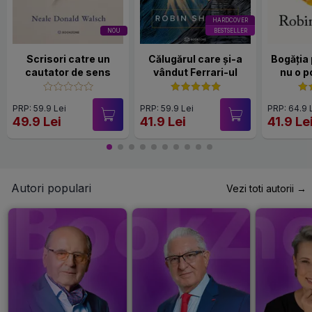
HARDCOVER
NOU
BESTSELLER
Scrisori catre un
Călugărul care și-a
Bogăția 
cautator de sens
vândut Ferrari-ul
nu o 
PRP: 59.9 Lei
PRP: 59.9 Lei
PRP: 64.9 
49.9 Lei
41.9 Lei
41.9 Le
Autori populari
Vezi toti autorii →