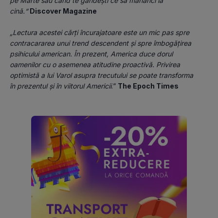
pe Marte sau când te gândești ce să mănânci la 
cină.“
Discover Magazine
„Lectura acestei cărți încurajatoare este un mic pas spre 
contracararea unui trend descendent și spre îmbogățirea 
psihicului american. În prezent, America duce dorul 
oamenilor cu o asemenea atitudine proactivă. Privirea 
optimistă a lui Varol asupra trecutului se poate transforma 
în prezentul și în viitorul Americii
.“ 
The Epoch Times