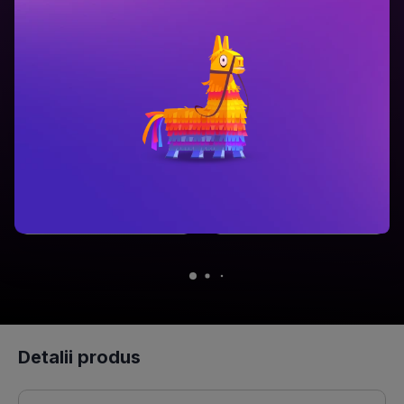
Ariel Lawhon
Dan Brown
Râul Înghețat
Secretul secretelor
PRP: 59.9 Lei
PRP: 129 Lei
49.9 Lei
94.9 Lei
Adaugă în coș
Adaugă în coș
Detalii produs