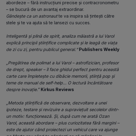
abordeze – fără instrucțiuni precise și contracronometru 
– se bucură de un avantaj extraordinar.
Gândește ca un astronaut
 te va inspira să țintești către 
stele și te va ajuta să te lansezi cu succes.
Inteligentă și plină de spirit, analiza măiastră a lui Varol 
explică principii științifice complicate și le leagă de viața 
de zi cu zi, pentru publicul general.“
Publishers Weekly
„Pregătirea de polimat a lui Varol – astrofizician, profesor 
de drept, speaker – îl face ghidul perfect pentru această 
carte care împletește cu dibăcie memorii, știință pop și 
teme de manual de self-help... O lectură încântătoare 
despre inovație.
“
 Kirkus Reviews
„Metoda științifică de observare, dezvoltare a unei 
ipoteze, testare și revizuire a supraviețuit secolelor dintr-
un motiv: funcționează. Și, după cum ne arată Ozan 
Varol, această abordare – plus curiozitatea fără margini – 
este de ajutor când proiectezi un vehicul care va ajunge 