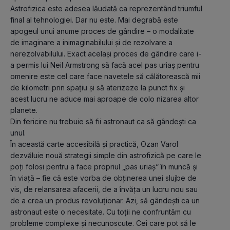
Astrofizica este adesea lăudată ca reprezentând triumful 
final al tehnologiei. Dar nu este. Mai degrabă este 
apogeul unui anume proces de gândire – o modalitate 
de imaginare a inimaginabilului și de rezolvare a 
nerezolvabilului. Exact același proces de gândire care i-
a permis lui Neil Armstrong să facă acel pas uriaș pentru 
omenire este cel care face navetele să călătorească mii 
de kilometri prin spațiu și să aterizeze la punct fix și 
acest lucru ne aduce mai aproape de colo nizarea altor 
planete.
Din fericire nu trebuie să fii astronaut ca să gândești ca 
unul.
În această carte accesibilă și practică, Ozan Varol 
dezvăluie nouă strategii simple din astrofizică pe care le 
poți folosi pentru a face propriul „pas uriaș“ în muncă și 
în viață – fie că este vorba de obținerea unei slujbe de 
vis, de relansarea afacerii, de a învăța un lucru nou sau 
de a crea un produs revoluționar. Azi, să gândești ca un 
astronaut este o necesitate. Cu toții ne confruntăm cu 
probleme complexe și necunoscute. Cei care pot să le 