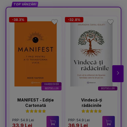
TOP VÂNZĂRI
-38.3%
-32.8%
-
HARDCOVER
BESTSELLER
BESTSELLER
MANIFEST - Ediție
Vindecă-ți
Cartonată
rădăcinile
PRP: 54.9 Lei
PRP: 54.9 Lei
P
33.9 Lei
36.9 Lei
4