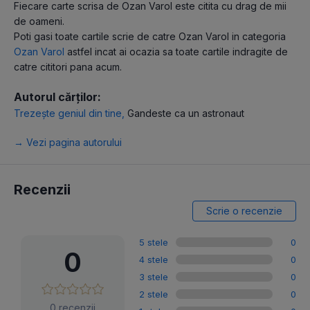
Fiecare carte scrisa de Ozan Varol este citita cu drag de mii
de oameni.
Poti gasi toate cartile scrie de catre Ozan Varol in categoria
Ozan Varol
astfel incat ai ocazia sa toate cartile indragite de
catre cititori pana acum.
Autorul cărților:
Trezește geniul din tine
,
Gandeste ca un astronaut
→ Vezi pagina autorului
Recenzii
Scrie o recenzie
5 stele
0
0
4 stele
0
3 stele
0
2 stele
0
0 recenzii