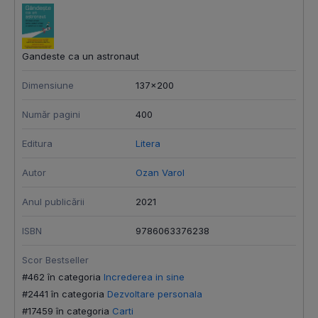
Gandeste ca un astronaut
Dimensiune
137x200
Număr pagini
400
Editura
Litera
Autor
Ozan Varol
Anul publicării
2021
ISBN
9786063376238
Scor Bestseller
#462 în categoria
Increderea in sine
#2441 în categoria
Dezvoltare personala
#17459 în categoria
Carti