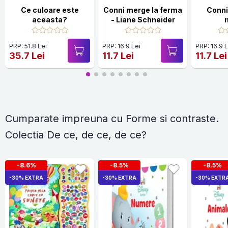
Ce culoare este
Conni merge la ferma
Conni
aceasta?
- Liane Schneider
PRP: 51.8 Lei
PRP: 16.9 Lei
PRP: 16.9 L
35.7 Lei
11.7 Lei
11.7 Lei
Cumparate impreuna cu Forme si contraste.
Colectia De ce, de ce, de ce?
-8.6%
-8.5%
-8.5%
-30% EXTRA
-30% EXTRA
-30% EXTR