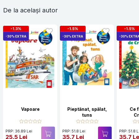
De la același autor
-1.3%
-1.5%
-1.5%
-30% EXTRA
-30% EXTRA
-30% EXTR
Vapoare
Pieptănat, spălat,
Ce 
tuns
Cr
PRP: 36.89 Lei
PRP: 51.8 Lei
PRP: 51.8 L
25.5 Lei
35.7 Lei
35.7 Le