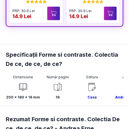
BUCURIA
PRP: 30.9 Lei
PRP: 30.9 Lei
P
14.9 Lei
14.9 Lei
1
Specificații Forme si contraste. Colectia
De ce, de ce, de ce?
Dimensiune
Număr pagini
Editura
Aut
200 x 180 x 16 mm
16
Casa
Andrea
Rezumat Forme si contraste. Colectia De
ce, de ce, de ce? -
Andrea Erne