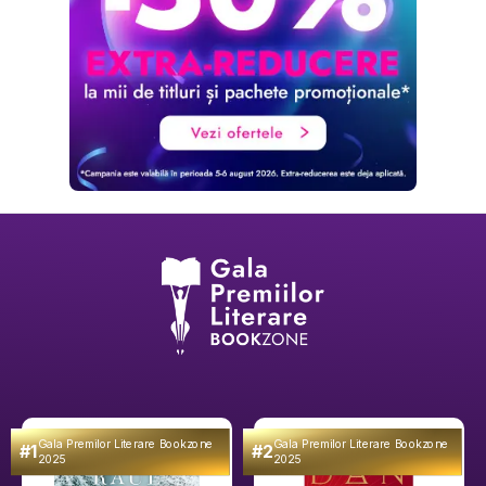
Gala Premilor Literare Bookzone
Gala Premilor Literare Bookzone
#1
#2
2025
2025