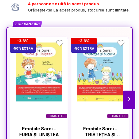
4 persoane se uită la acest produs.
Grăbește-te! La acest produs, stocurile sunt limitate.
TOP VÂNZĂRI
-3.6%
-3.6%
-50% EXTRA
-50% EXTRA
-5
BESTSELLER
BESTSELLER
Emoțiile Sarei -
Emoțiile Sarei -
FURIA ȘI LINIȘTEA
TRISTEȚEA ȘI