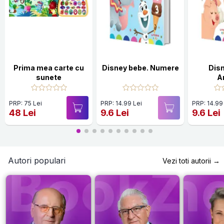
Prima mea carte cu
Disney bebe. Numere
Dis
sunete
A
PRP: 75 Lei
PRP: 14.99 Lei
PRP: 14.99
48 Lei
9.6 Lei
9.6 Lei
Autori populari
Vezi toti autorii →