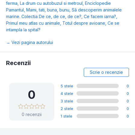
ferma
,
La drum cu autobuzul si metroul
,
Enciclopedie
Pamantul
,
Mami, tati, buna, bunu
,
Să descoperim animalele
marine. Colectia De ce, de ce, de ce?
,
Ce facem iarna?
,
Primul meu atlas cu animale
,
Totul despre avioane
,
Ce se
intampla la spital?
→ Vezi pagina autorului
Recenzii
Scrie o recenzie
5 stele
0
0
4 stele
0
3 stele
0
2 stele
0
0 recenzii
1 stele
0