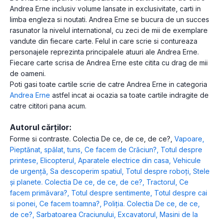
Andrea Erne inclusiv volume lansate in exclusivitate, carti in
limba engleza si noutati. Andrea Erne se bucura de un succes
rasunator la nivelul international, cu zeci de mii de exemplare
vandute din fiecare carte. Felul in care scrie si contureaza
personajele reprezinta principalele atuuri ale Andrea Erne.
Fiecare carte scrisa de Andrea Erne este citita cu drag de mii
de oameni.
Poti gasi toate cartile scrie de catre Andrea Erne in categoria
Andrea Erne
astfel incat ai ocazia sa toate cartile indragite de
catre cititori pana acum.
Autorul cărților:
Forme si contraste. Colectia De ce, de ce, de ce?
,
Vapoare
,
Pieptănat, spălat, tuns
,
Ce facem de Crăciun?
,
Totul despre
printese
,
Elicopterul
,
Aparatele electrice din casa
,
Vehicule
de urgenţă
,
Sa descoperim spatiul
,
Totul despre roboți
,
Stele
și planete. Colectia De ce, de ce, de ce?
,
Tractorul
,
Ce
facem primăvara?
,
Totul despre sentimente
,
Totul despre cai
si ponei
,
Ce facem toamna?
,
Poliția. Colectia De ce, de ce,
de ce?
,
Sarbatoarea Craciunului
,
Excavatorul
,
Masini de la