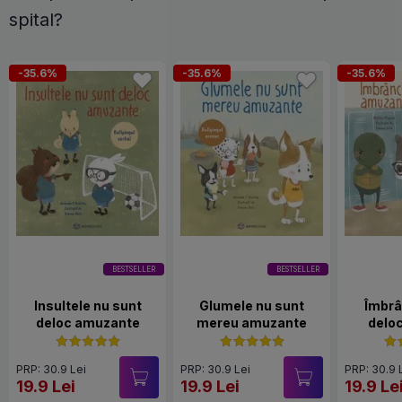
spital?
-35.6%
-35.6%
-35.6%
BESTSELLER
BESTSELLER
Insultele nu sunt
Glumele nu sunt
Îmbrâ
deloc amuzante
mereu amuzante
delo
PRP: 30.9 Lei
PRP: 30.9 Lei
PRP: 30.9 
19.9 Lei
19.9 Lei
19.9 Le