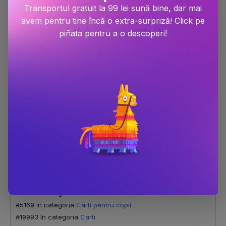
Transportul gratuit la 99 lei sună bine, dar mai
Ce se intampla la spital?
avem pentru tine încă o extra-surpriză! Click pe
piñata pentru a o descoperi!
Dimensiune
245x278
Număr pagini
16
Editura
Casa
Autor
Andrea Erne
Anul publicării
2023
ISBN
9786067872583
Scor Bestseller
#1406 în categoria
Carti 9-12+ ani
#1835 în categoria
Carti educative
#2031 în categoria
Carti 6-8 ani
#5169 în categoria
Carti pentru copii
#19993 în categoria
Carti