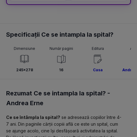
Specificații Ce se intampla la spital?
Dimensiune
Număr pagini
Editura
Aut
245x278
16
Casa
Andrea
Rezumat Ce se intampla la spital? -
Andrea Erne
Ce se întâmpla la spital?
 se adresează copiilor între 4-
7 ani. Din paginile cărții copiii află ce este un spital, cum 
se ajunge acolo, cine își desfășoară activitatea la spital. 