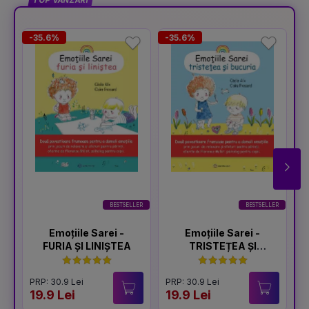
TOP VÂNZĂRI
-35.6%
-35.6%
-
BESTSELLER
BESTSELLER
Emoțiile Sarei -
Emoțiile Sarei -
FURIA ȘI LINIȘTEA
TRISTEȚEA ȘI
BUCURIA
PRP: 30.9 Lei
PRP: 30.9 Lei
P
19.9 Lei
19.9 Lei
1