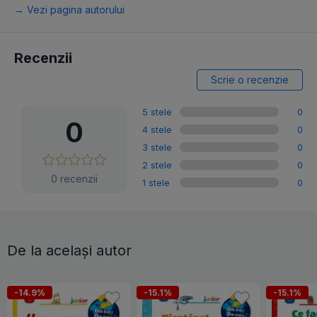
→ Vezi pagina autorului
Recenzii
Scrie o recenzie
5 stele
0
0
4 stele
0
3 stele
0
2 stele
0
0 recenzii
1 stele
0
De la același autor
-14.9%
-15.1%
-15.1%