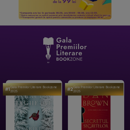
Gala Premilor Literare Bookzone
Gala Premilor Literare Bookzone
#1
#2
2025
2025