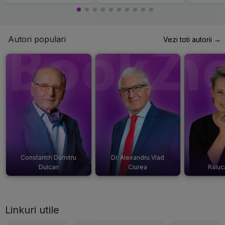
Autori populari
Vezi toti autorii →
Constantin Dumitru
Dr. Alexandru Vlad
Dulcan
Ciurea
Raluc
Linkuri utile