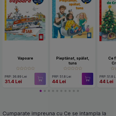
Vapoare
Pieptănat, spălat,
Ce 
tuns
Cr
PRP: 36.89 Lei
PRP: 51.8 Lei
PRP: 51.8 L
31.4 Lei
44 Lei
44 Lei
Cumparate impreuna cu Ce se intampla la