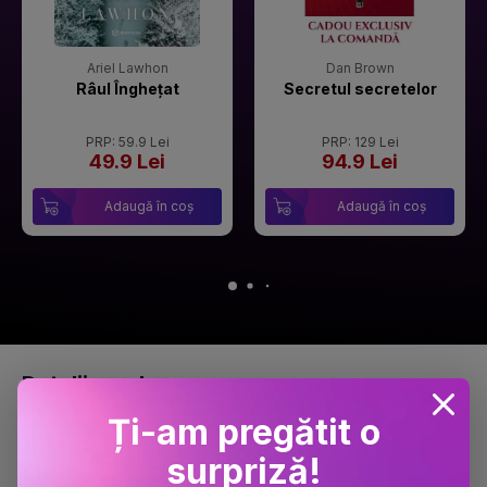
Ariel Lawhon
Dan Brown
Râul Înghețat
Secretul secretelor
PRP: 59.9 Lei
PRP: 129 Lei
49.9 Lei
94.9 Lei
Adaugă în coș
Adaugă în coș
Detalii produs
Ți-am pregătit o
surpriză!