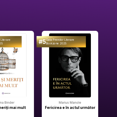
#5
#6
 Literare
Gala Premilor Literare
Gala 
25
Bookzone 2025
Book
rina Binder
Marius Manole
meriți mai mult
Fericirea e în actul următor