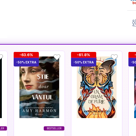
-63.6%
-61.8%
-50% EXTRA
-50% EXTRA
-5
LER
BESTSELLER