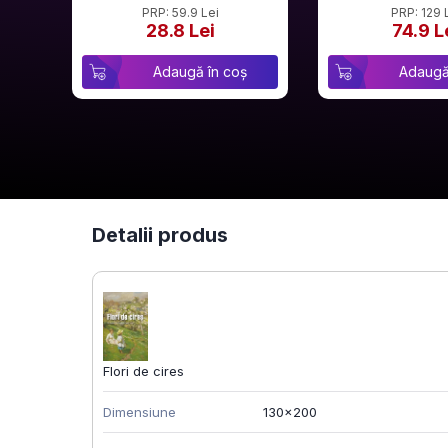
PRP: 59.9 Lei
PRP: 129 
28.8 Lei
74.9 L
Adaugă în coș
Adaugă
Detalii produs
Flori de cires
Dimensiune
130x200