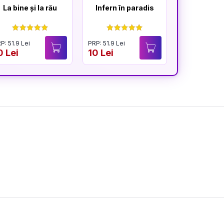
La bine și la rău
Infern în paradis
Depende
tin
P: 51.9 Lei
PRP: 51.9 Lei
PRP: 51.9 Lei
0 Lei
10 Lei
9.9 Lei