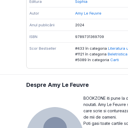
Editura
Sophia
Autor
Amy Le Feuvre
Anul publicării
2024
ISBN
9789731369709
Scor Bestseller
#433 în categoria
Literatura 
#1121 în categoria
Beletristica
#5089 în categoria
Carti
Despre Amy Le Feuvre
BOOKZONE iti pune la dis
noutati. Amy Le Feuvre s
care scrie si contureaz
de mii de oameni.
Poti gasi toate cartile 