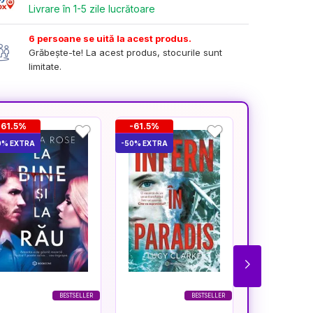
Livrare în 1-5 zile lucrătoare
6 persoane se uită la acest produs.
Grăbește-te! La acest produs, stocurile sunt
limitate.
-61.5%
-61.5%
-61.8%
0% EXTRA
-50% EXTRA
-50% EXTRA
BESTSELLER
BESTSELLER