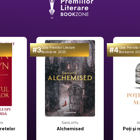
#3
#4
Gala Premilor Literare
Gala Premilor
Bookzone 2025
Bookzone 20
wn
SenLinYu
I
retelor
Alchemised
Poți și 