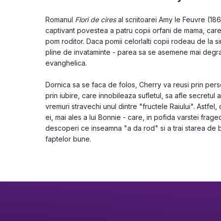
Romanul 
Flori de cires 
al scriitoarei Amy le Feuvre (186
captivant povestea a patru copii orfani de mama, care a
pom roditor. Daca pomii celorlalti copii rodeau de la sin
pline de invataminte - parea sa se asemene mai degra
evanghelica. 
Dornica sa se faca de folos, Cherry va reusi prin perse
prin iubire, care innobileaza sufletul, sa afle secretul a
vremuri stravechi unul dintre "fructele Raiului". Astfel, c
ei, mai ales a lui Bonnie - care, in pofida varstei frag
descoperi ce inseamna "a da rod" si a trai starea de bu
faptelor bune.