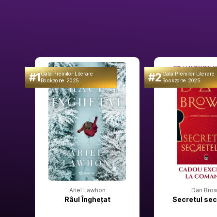
#1
#2
Gala Premilor Literare
Gala Premilor Literare
Bookzone 2025
Bookzone 2025
Ariel Lawhon
Dan Bro
Râul Înghețat
Secretul sec