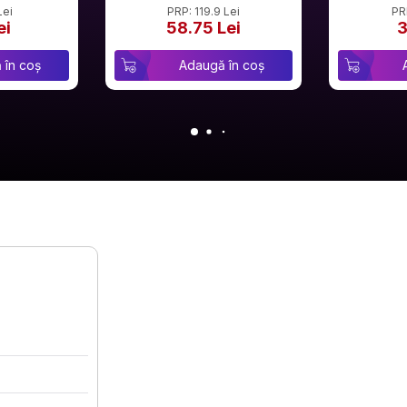
Lei
PRP: 119.9 Lei
PR
ei
58.75 Lei
3
 în coș
Adaugă în coș