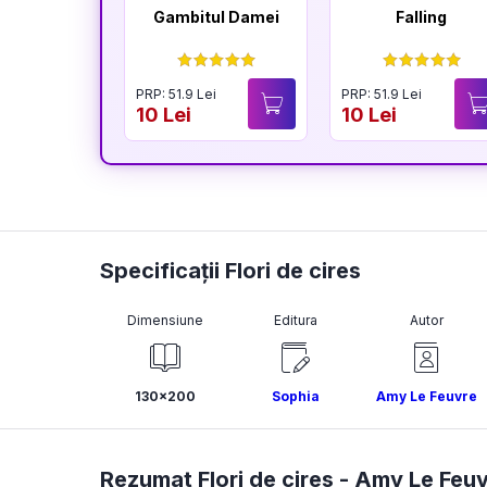
Gambitul Damei
Falling
PRP: 51.9 Lei
PRP: 51.9 Lei
10 Lei
10 Lei
Specificații Flori de cires
Dimensiune
Editura
Autor
130x200
Sophia
Amy Le Feuvre
Rezumat Flori de cires -
Amy Le Feuv