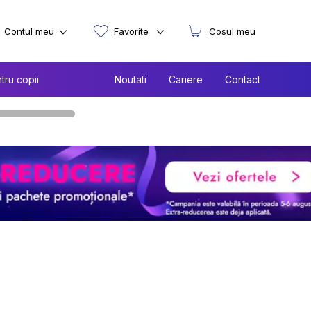
Contul meu
Favorite
Cosul meu
tru copii
Noutati
Cariere
Contact