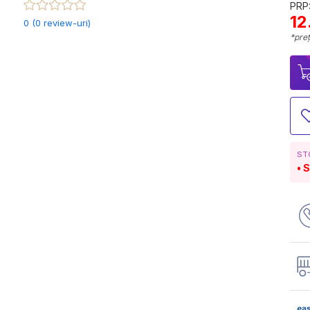
PRP:
12
0 (0 review-uri)
*preț
ST
S