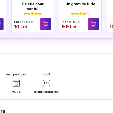
Ce stie doar
Un gram de furie
vantul
PRP: 54.9 Lei
PRP: 51.9 Lei
PR
10 Lei
9.9 Lei
1
Anul publicării
ISBN
2024
9789731369709
re