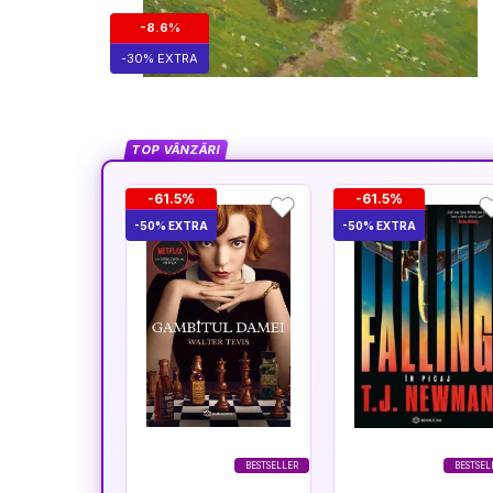
-8.6%
-30% EXTRA
TOP VÂNZĂRI
-61.5%
-61.5%
-50% EXTRA
-50% EXTRA
BESTSELLER
BESTSEL