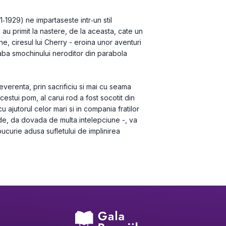
1‑1929) ne impartaseste intr‑un stil 
u primit la nastere, de la aceasta, cate un 
e, ciresul lui Cherry - eroina unor aventuri 
ba smochinului neroditor din parabola 
verenta, prin sacrificiu si mai cu seama 
cestui pom, al carui rod a fost socotit din 
u ajutorul celor mari si in compania fratilor 
ede, da dovada de multa intelepciune -, va 
curie adusa sufletului de implinirea 