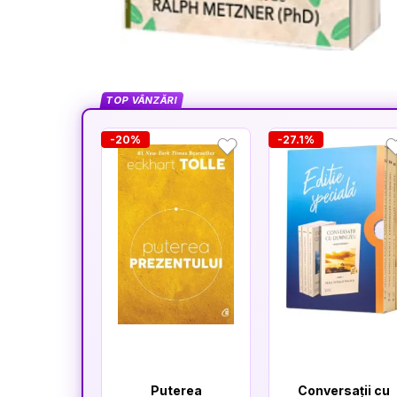
TOP VÂNZĂRI
-20%
-27.1%
Puterea
Conversații cu