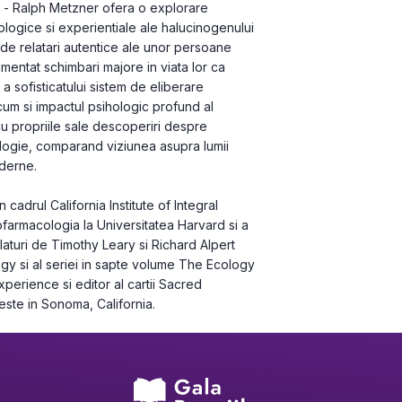
 - Ralph Metzner ofera o explorare 
logice si experientiale ale halucinogenului 
de relatari autentice ale unor persoane 
imentat schimbari majore in viata lor ca 
a sofisticatului sistem de eliberare 
cum si impactul psihologic profund al 
 propriile sale descoperiri despre 
hologie, comparand viziunea asupra lumii 
oderne.
adrul California Institute of Integral 
ofarmacologia la Universitatea Harvard si a 
laturi de Timothy Leary si Richard Alpert 
gy si al seriei in sapte volume The Eco­logy 
erience si editor al cartii Sacred 
ste in Sonoma, California.