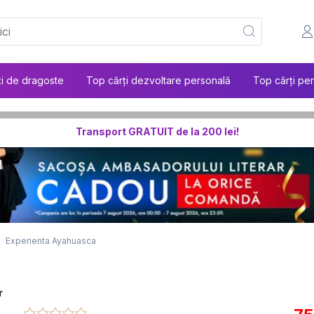
ți de dragoste
Top cărți dezvoltare personală
Top cărți pen
Transport GRATUIT de la 200 lei!
Experienta Ayahuasca
r