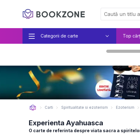
Categorii de carte
Top căr
Carti
Spiritualitate si ezoterism
Ezoterism
Experienta Ayahuasca
O carte de referinta despre viata sacra a spiritelo