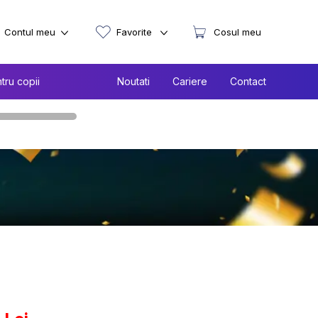
Contul meu
Favorite
Cosul meu
tru copii
Noutati
Cariere
Contact