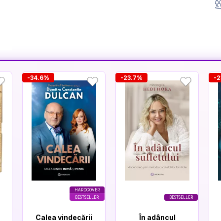
-34.6%
-23.7%
-
HARDCOVER
BESTSELLER
BESTSELLER
Calea vindecării
În adâncul