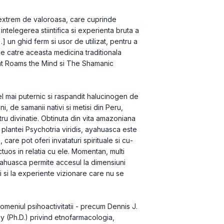
extrem de valoroasa, care cuprinde 
intelegerea stiintifica si experienta bruta a 
 un ghid ferm si usor de utilizat, pentru a 
 catre aceasta medicina traditionala 
that Roams the Mind si The Shamanic 
l mai puternic si raspandit halucinogen de 
i, de samanii nativi si metisi din Peru, 
ru divinatie. Obtinuta din vita amazoniana 
plantei Psychotria viridis, ayahuasca este 
 care pot oferi invataturi spirituale si cu­
os in relatia cu ele. Momentan, multi 
yahuasca permite accesul la dimensiuni 
umi si la experiente vizionare care nu se 
domeniul psihoactivitatii - precum Dennis J. 
y (Ph.D.) privind etnofarmacologia, 