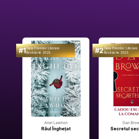
#1
#2
Gala Premilor Literare
Gala Premilor Literare
Bookzone 2025
Bookzone 2025
Ariel Lawhon
Dan Bro
Râul Înghețat
Secretul sec