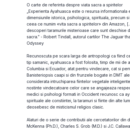
O carte de referinta despre viata sacra a spiritelor
„Experienta Ayahuasca este o resursa informationala 
dimensiunile istorica, psihologica, spirituala, precum si 
ceea ce numim «vita sacra a spiritelor» din Amazon, […]
descoperi taramurile misterioase care sunt deschise de
sacra.” - Robert Tindall, autorul cartilor The Jaguar 
Odyssey
Recunoscuta pe scara larga de antropologi ca fiind ce
tip samanic, ayahuasca a fost folosita, timp de mii de an
Columbia si Ecuador, atat pentru vindecare, cat si pent
Banisteriopsis caapi si din frunzele bogate in DMT ale 
considerata intruchiparea fiintelor ve­getale inteligente,
nostinte vindecatoare celor care se angajeaza respectu
medici si psihologi formati in Occident recunosc ca a
spirituale ale constiintei, la taramuri si fiinte din alte l
deosebesc de misticismul religios clasic.
Alaturi de o serie de contributii ale cercetatorilor din 
McKenna (Ph.D.), Charles S. Grob (M.D.) si J.C. Callawa