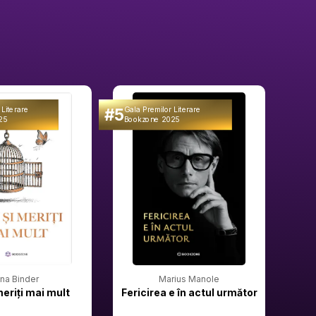
#5
#6
 Literare
Gala Premilor Literare
Gala 
25
Bookzone 2025
Book
rina Binder
Marius Manole
meriți mai mult
Fericirea e în actul următor