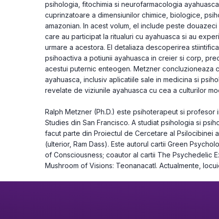
psihologia, fitochimia si neurofarmacologia ayahuasca
cuprinzatoare a dimensiunilor chimice, biologice, psiho
amazonian. In acest volum, el include peste douazeci 
care au participat la ritualuri cu ayahuasca si au exper
urmare a acestora. El detaliaza descoperirea stiintifica 
psihoactiva a potiunii ayahuasca in creier si corp, pre
acestui puternic enteogen. Metzner concluzioneaza cu
ayahuasca, inclusiv aplicatiile sale in medicina si psi
revelate de viziunile aya­huasca cu cea a culturilor m
Ralph Metzner (Ph.D.) este psihoterapeut si profesor in c
Studies din San Francisco. A studiat psiho­logia si psih
facut parte din Proiectul de Cercetare al Psilocibinei a
(ulterior, Ram Dass). Este autorul cartii Green Psycholo
of Consciousness; coautor al cartii The Psychedelic Exp
Mushroom of Visions: Teonanacatl. Actualmente, locuie