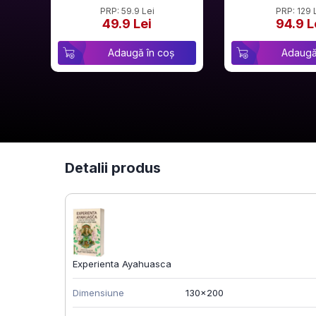
PRP: 59.9 Lei
PRP: 129 
49.9 Lei
94.9 L
Adaugă în coș
Adaugă
Detalii produs
Experienta Ayahuasca
Dimensiune
130x200