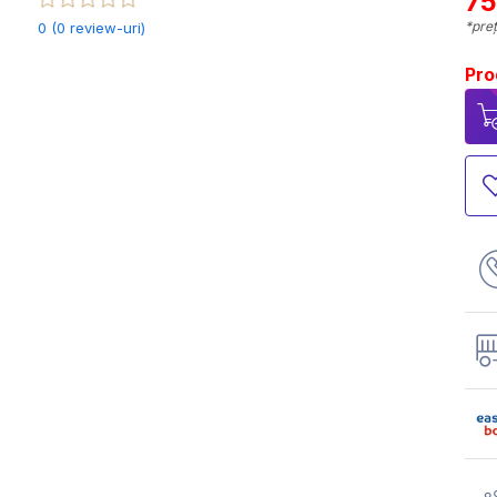
75
*preț
0 (0 review-uri)
Pro