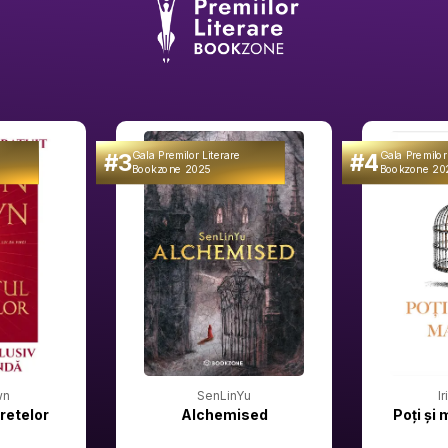
#3
#4
Gala Premilor Literare
Gala Premilor
Bookzone 2025
Bookzone 20
wn
SenLinYu
I
retelor
Alchemised
Poți și 