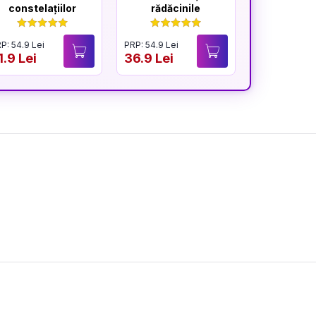
constelațiilor
rădăcinile
constela
famil
P: 54.9 Lei
PRP: 54.9 Lei
PRP: 164.7 Lei
1.9 Lei
36.9 Lei
89.9 Lei