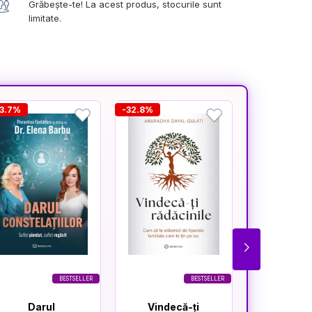
Grăbește-te! La acest produs, stocurile sunt
limitate.
23.7%
-32.8%
-45.4%
BESTSELLER
BESTSELLER
Darul
Vindecă-ți
Pachet 