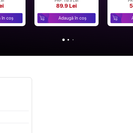
Lei
PRP: 119.9 Lei
PR
ei
89.9 Lei
5
 în coș
Adaugă în coș