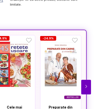
limitate.
4.9%
-24.9%
BESTSELLER
Cele mai
Preparate din
100 de pra