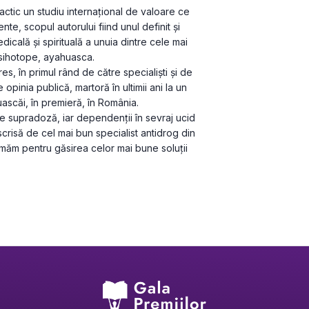
practic un studiu internațional de valoare ce 
te, scopul autorului fiind unul definit și 
dicală și spirituală a unuia dintre cele mai 
psihotope, ayahuasca.
s, în primul rând de către specialiști și de 
opinia publică, martoră în ultimii ani la un 
scăi, în premieră, în România.
de supradoză, iar dependenții în sevraj ucid 
scrisă de cel mai bun specialist antidrog din 
rmăm pentru găsirea celor mai bune soluții 