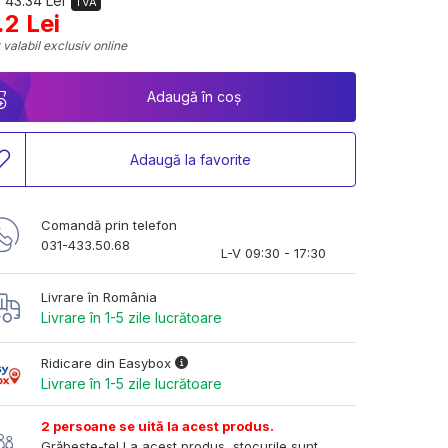
 43.34 Lei
TVA
.2 Lei
 valabil exclusiv online
Adaugă în coș
Adaugă la favorite
Comandă prin telefon
031-433.50.68
L-V 09:30 - 17:30
Livrare în România
Livrare în 1-5 zile lucrătoare
Ridicare din Easybox
Livrare în 1-5 zile lucrătoare
2 persoane se uită la acest produs.
Grăbește-te! La acest produs, stocurile sunt