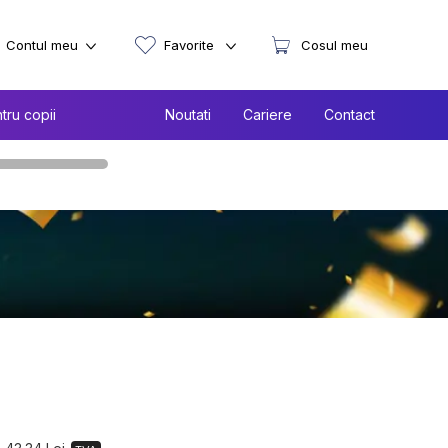
Contul meu
Favorite
Cosul meu
tru copii
Noutati
Cariere
Contact