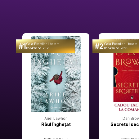
#1
#2
Gala Premilor Literare
Gala Premilor Literare
Bookzone 2025
Bookzone 2025
Ariel Lawhon
Dan Bro
Râul Înghețat
Secretul sec