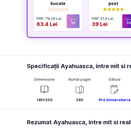
bucate
post
PRP: 79.29 Lei
PRP: 51.9 Lei
63.4 Lei
39 Lei
Specificații Ayahuasca, intre mit si r
Dimensiune
Număr pagini
Editura
145x200
280
Pro Universitaria
Rezumat Ayahuasca, intre mit si real