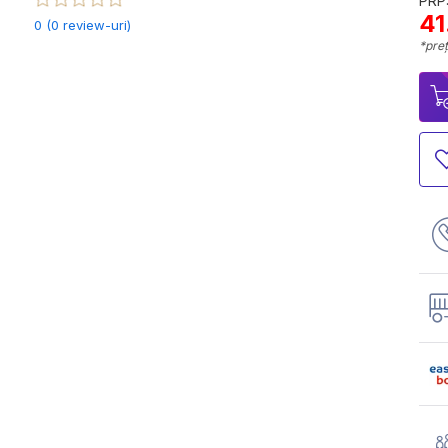
PRP:
41
0 (0 review-uri)
*preț