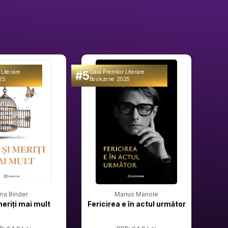
#5
#6
 Literare
Gala Premilor Literare
Gala 
25
Bookzone 2025
Book
rina Binder
Marius Manole
meriți mai mult
Fericirea e în actul următor