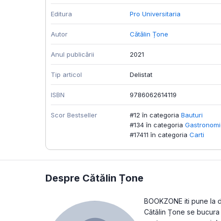
Editura
Pro Universitaria
Autor
Cătălin Țone
Anul publicării
2021
Tip articol
Delistat
ISBN
9786062614119
Scor Bestseller
#12 în categoria
Bauturi
#134 în categoria
Gastronomi
#17411 în categoria
Carti
Despre Cătălin Țone
BOOKZONE iti pune la dis
Cătălin Țone se bucura d