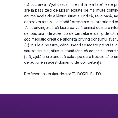
(...) Lucrarea ,,Ayahuasca, între mit și realitate”, este 
are la bază zeci de lucrări editate pe mai multe continen
anume acela de a lămuri situația juridică, religioasă, me
controversate și ,,la modă” preparate cu proprietăți 
 Am convingerea că lucrarea va fi primită cu mare intere
cei pasionați de acest tip de cercetare, dar și de către 
șoc mediatic creat de ancheta privind consumul ayahua
(...) În zilele noastre, când uneori se moare pe străzi 
sau se sinucid, afirm cu toată tăria că această lucrare 
țară, ajută și creionează calea pe care trebuie să o u
de acțiune în acest domeniu de competență.
Profesor universitar doctor TUDOREL BUTO