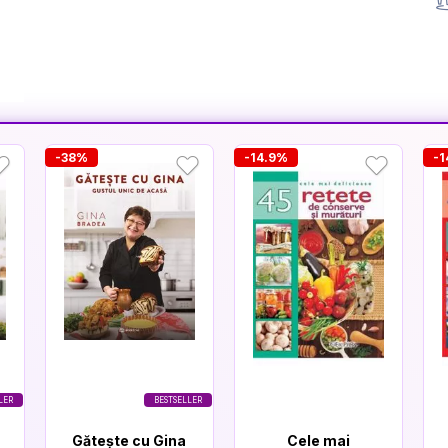
-38%
-14.9%
-1
LER
BESTSELLER
Gătește cu Gina
Cele mai