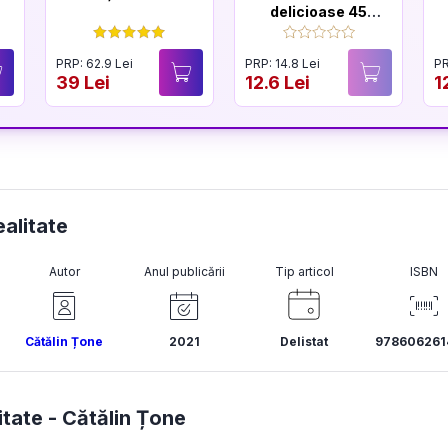
delicioase 45
retete de
conserve si
PRP: 62.9 Lei
PRP: 14.8 Lei
PR
muraturi
39 Lei
12.6 Lei
1
ealitate
Autor
Anul publicării
Tip articol
ISBN
Cătălin Țone
2021
Delistat
978606261
itate -
Cătălin Țone