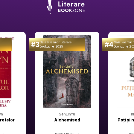
#3
#4
Gala Premilor Literare
Gala Premilor
Bookzone 2025
Bookzone 20
wn
SenLinYu
I
retelor
Alchemised
Poți și 