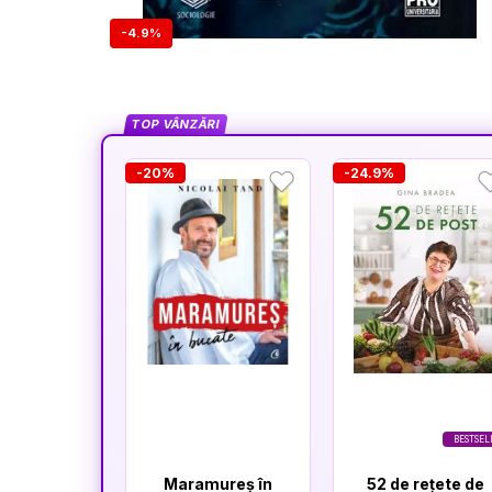
-4.9%
TOP VÂNZĂRI
-20%
-24.9%
BESTSEL
Maramureș în
52 de rețete de