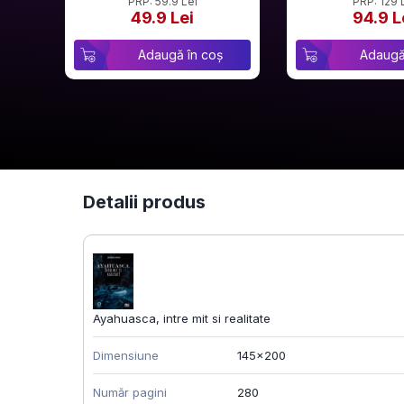
PRP: 59.9 Lei
PRP: 129 
49.9 Lei
94.9 L
Adaugă în coș
Adaugă
Detalii produs
Ayahuasca, intre mit si realitate
Dimensiune
145x200
Număr pagini
280