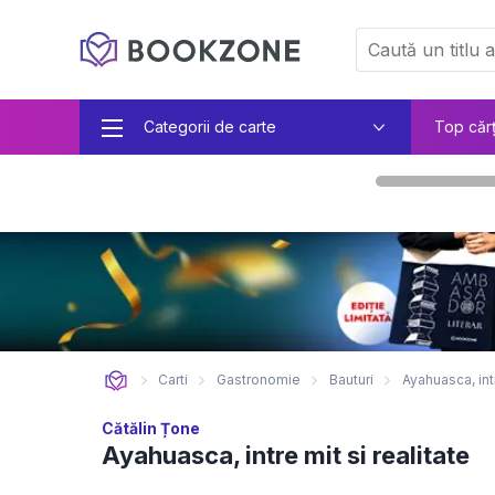
Categorii de carte
Top căr
Carti
Gastronomie
Bauturi
Ayahuasca, intr
Cătălin Țone
Ayahuasca, intre mit si realitate