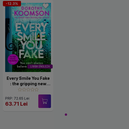
-12.3%
LIMBA ENGLEZA
Every Smile You Fake
: the gripping new
novel from the
bestselling Queen of
PRP: 72.65 Lei
the Big Reveal
63.71 Lei