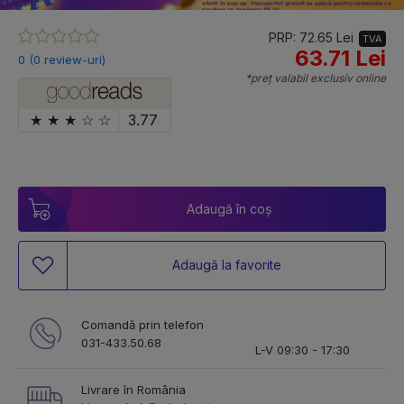
PRP: 72.65 Lei
TVA
63.71 Lei
0 (0 review-uri)
*preț valabil exclusiv online
★
★
★
☆
☆
3.77
Adaugă în coș
Adaugă la favorite
Comandă prin telefon
031-433.50.68
L-V 09:30 - 17:30
Livrare în România