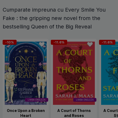
Cumparate impreuna cu Every Smile You
Fake : the gripping new novel from the
bestselling Queen of the Big Reveal
-10%
-11.6%
-11.6%
LIMBA ENGLEZA
LIMBA ENGLEZA
Once Upon a Broken
A Court of Thorns
A Court
Heart
and Roses
St