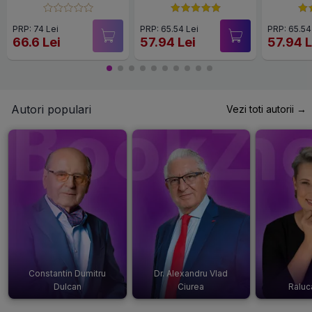
PRP: 74 Lei
PRP: 65.54 Lei
PRP: 65.54
66.6 Lei
57.94 Lei
57.94 L
Autori populari
Vezi toti autorii →
Constantin Dumitru
Dr. Alexandru Vlad
Dulcan
Ciurea
Raluc