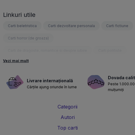
Linkuri utile
Carti beletristica
Carti dezvoltare personala
Carti fictiune
Carti horror (de groaza)
Carti de dragoste, romantice si despre iubire
Carti politiste
Vezi mai mult
Carti fantasy
Carti psihologice
Carti nutritie, sanatate si de slabit
Carti diete
Dovada calit
Livrare internațională
Peste 1.000.000
Cărțile ajung oriunde în lume
Carti despre sarcina si nastere
Carti educatie financiara
mulțumiți
Carti management si leadership
Carti marketing si vanzari
Categorii
Carti de istorie
Carti pentru copii
Carti Parintele Necula
Autori
Carti Dr. Alexandru Ciurea
Carti Parintele Vasile Ioana
Top carti