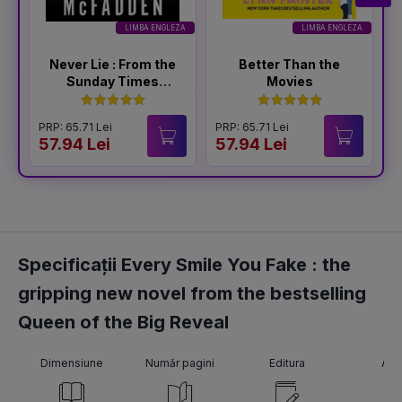
LIMBA ENGLEZA
LIMBA ENGLEZA
Never Lie : From the
Better Than the
Sunday Times
Movies
Bestselling Author
of The Housemaid
PRP: 65.71 Lei
PRP: 65.71 Lei
P
57.94 Lei
57.94 Lei
5
Specificații Every Smile You Fake : the
gripping new novel from the bestselling
Queen of the Big Reveal
Dimensiune
Număr pagini
Editura
Aut