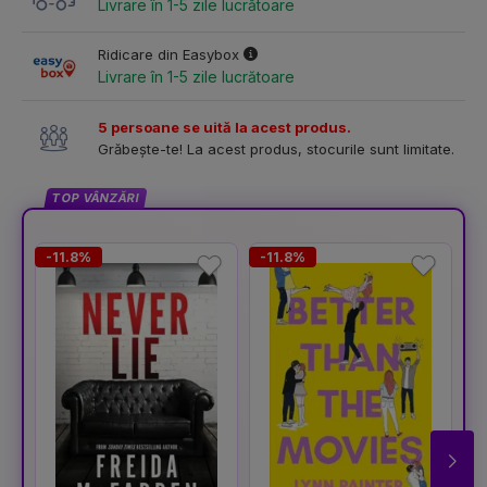
Livrare în 1-5 zile lucrătoare
Ridicare din Easybox
Livrare în 1-5 zile lucrătoare
5 persoane se uită la acest produs.
Grăbește-te! La acest produs, stocurile sunt limitate.
TOP VÂNZĂRI
-11.8%
-11.8%
-