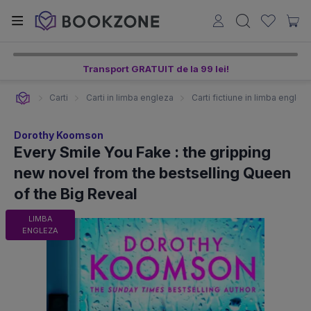
Transport GRATUIT de la 99 lei!
Carti
Carti in limba engleza
Carti fictiune in limba englez
Dorothy Koomson
Every Smile You Fake : the gripping
new novel from the bestselling Queen
of the Big Reveal
LIMBA
ENGLEZA