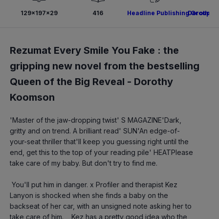
129x197x29
416
Headline Publishing Group
Dorothy 
Rezumat Every Smile You Fake : the
gripping new novel from the bestselling
Queen of the Big Reveal -
Dorothy
Koomson
'Master of the jaw-dropping twist' S MAGAZINE'Dark, 
gritty and on trend. A brilliant read' SUN'An edge-of-
your-seat thriller that'll keep you guessing right until the 
end, get this to the top of your reading pile' HEATPlease 
take care of my baby. But don't try to find me.
 You'll put him in danger. x Profiler and therapist Kez 
Lanyon is shocked when she finds a baby on the 
backseat of her car, with an unsigned note asking her to 
take care of him.    Kez has a pretty good idea who the 