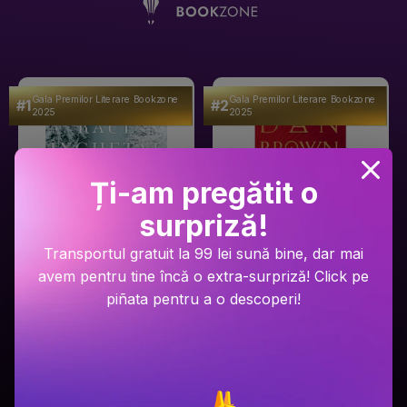
Gala Premilor Literare Bookzone
Gala Premilor Literare Bookzone
#1
#2
2025
2025
Ți-am pregătit o
surpriză!
Transportul gratuit la 99 lei sună bine, dar mai
avem pentru tine încă o extra-surpriză! Click pe
Ariel Lawhon
Dan Brown
piñata pentru a o descoperi!
Râul Înghețat
Secretul secretelor
PRP: 59.9 Lei
PRP: 129 Lei
49.9 Lei
94.9 Lei
Adaugă în coș
Adaugă în coș