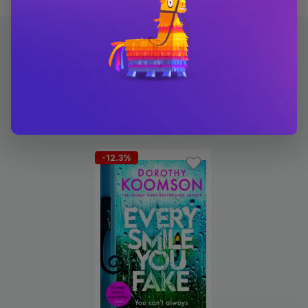
Carti scrise de Dorothy
Koomson
-12.3%