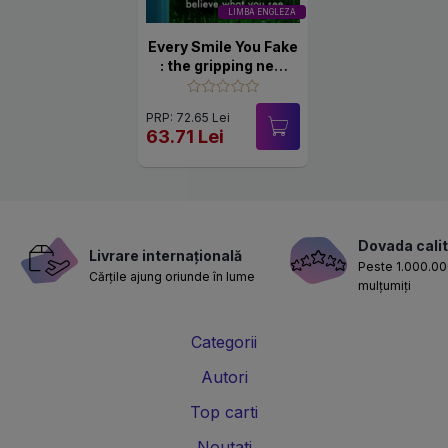
LIMBA ENGLEZA
Every Smile You Fake
: the gripping new
novel from the
bestselling Queen of
PRP: 72.65 Lei
the Big Reveal
63.71 Lei
Dovada calit
Livrare internațională
Peste 1.000.000
Cărțile ajung oriunde în lume
mulțumiți
Categorii
Autori
Top carti
Noutati