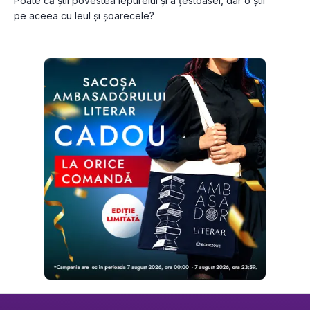
Poate că știi povestea iepurelui și a țestoasei, dar o știi 
pe aceea cu leul și șoarecele?