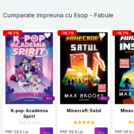
Cumparate impreuna cu Esop - Fabule
-16.7%
-16.7%
-16.7%
NOU
NOU
K-pop: Academia
Minecraft: Satul
Minecr
Spirit
PRP: 59.9 Lei
PRP: 59.9 Lei
PRP: 59.9 