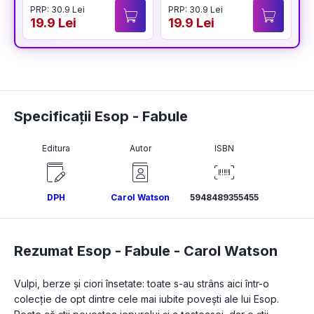
PRP: 30.9 Lei
PRP: 30.9 Lei
P
19.9 Lei
19.9 Lei
1
Specificații Esop - Fabule
Editura
Autor
ISBN
DPH
Carol Watson
5948489355455
Rezumat Esop - Fabule -
Carol Watson
Vulpi, berze și ciori însetate: toate s-au strâns aici într-o 
colecție de opt dintre cele mai iubite povești ale lui Esop. 