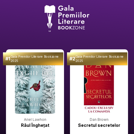
Gala Premilor Literare Bookzone
Gala Premilor Literare Bookzone
#1
#2
2025
2025
Ariel Lawhon
Dan Brown
Râul Înghețat
Secretul secretelor