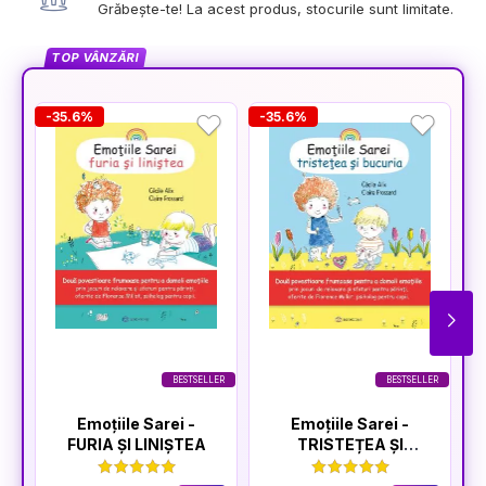
Grăbește-te! La acest produs, stocurile sunt limitate.
TOP VÂNZĂRI
-35.6%
-35.6%
-
BESTSELLER
BESTSELLER
Emoțiile Sarei -
Emoțiile Sarei -
FURIA ȘI LINIȘTEA
TRISTEȚEA ȘI
BUCURIA