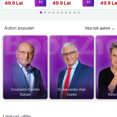
49.9 Lei
49.9 Lei
49.9 Le
Autori populari
Vezi toti autorii →
Constantin Dumitru
Dr. Alexandru Vlad
Dulcan
Ciurea
Raluc
Linkuri utile