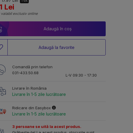
 17.97 Lei
TVA
1 Lei
 valabil exclusiv online
Adaugă în coș
Adaugă la favorite
Comandă prin telefon
031-433.50.68
L-V 09:30 - 17:30
Livrare în România
Livrare în 1-5 zile lucrătoare
Ridicare din Easybox
Livrare în 1-5 zile lucrătoare
3 persoane se uită la acest produs.
Grăbește-te! La acest produs, stocurile sunt