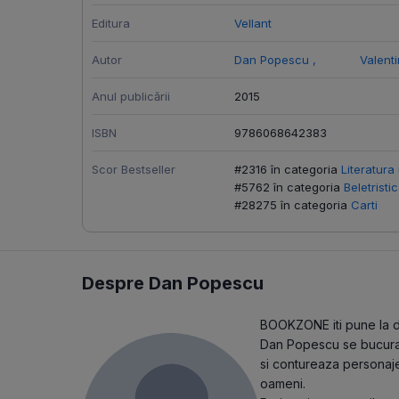
Editura
Vellant
Autor
Dan Popescu
,
Valent
Anul publicării
2015
ISBN
9786068642383
Scor Bestseller
#2316 în categoria
Literatura
#5762 în categoria
Beletristi
#28275 în categoria
Carti
Despre Dan Popescu
BOOKZONE iti pune la dis
Dan Popescu se bucura d
si contureaza personaje
oameni.