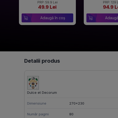
PRP: 59.9 Lei
PRP: 129 
49.9 Lei
94.9 L
Adaugă în coș
Adaugă
Detalii produs
Dulce et Decorum
Dimensiune
270x230
Număr pagini
80