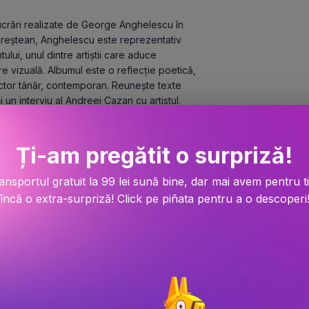
ucrări realizate de George Anghelescu în 
ucureştean, Anghelescu este reprezentativ 
lui, unul dintre artiştii care aduce 
 vizuală. Albumul este o reflecţie poetică, 
pictor tânăr, contemporan. Reuneşte texte 
n interviu al Andreei Cazan cu artistul.
Ți-am pregătit o surpriză!
ansportul gratuit la 99 lei sună bine, dar mai avem pentru t
încă o extra-surpriză! Click pe piñata pentru a o descoperi