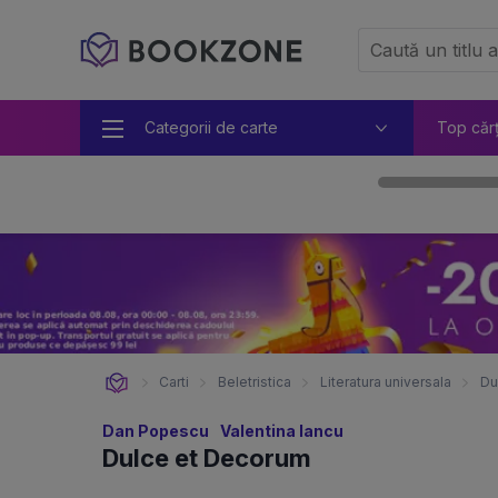
Categorii de carte
Top căr
Carti
Beletristica
Literatura universala
Du
Dan Popescu
Valentina Iancu
Dulce et Decorum