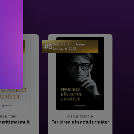
#5
#6
 Literare
Gala Premilor Literare
Gala 
25
Bookzone 2025
Book
rina Binder
Marius Manole
meriți mai mult
Fericirea e în actul următor