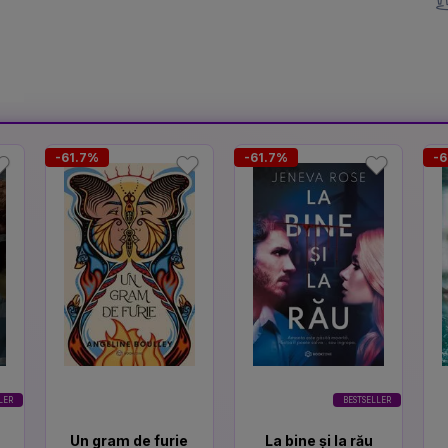
-61.7%
-61.7%
-6
LER
BESTSELLER
Un gram de furie
La bine și la rău