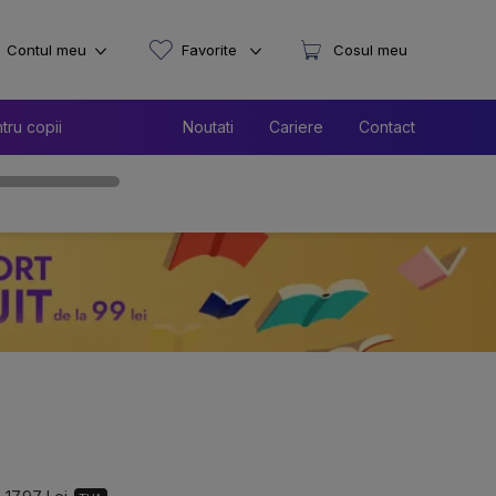
Contul meu
Favorite
Cosul meu
tru copii
Noutati
Cariere
Contact