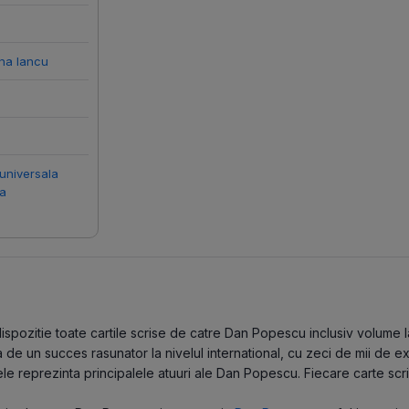
ina Iancu
 universala
ca
pozitie toate cartile scrise de catre Dan Popescu inclusiv volume lans
e un succes rasunator la nivelul international, cu zeci de mii de ex
le reprezinta principalele atuuri ale Dan Popescu. Fiecare carte scr