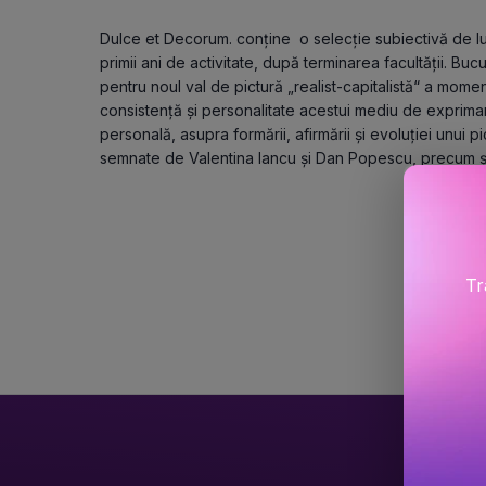
Dulce et Decorum. conţine  o selecţie subiectivă de l
primii ani de activitate, după terminarea facultăţii. B
pentru noul val de pictură „realist-capitalistă“ a momentu
consistenţă şi personalitate acestui mediu de exprimare
personală, asupra formării, afirmării şi evoluţiei unui 
semnate de Valentina Iancu şi Dan Popescu, precum şi u
Tr