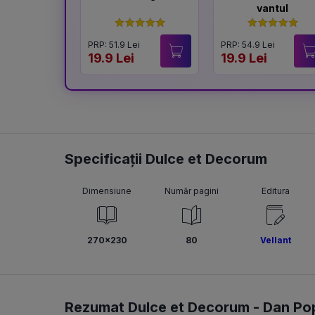
vantul
PRP: 51.9 Lei
PRP: 54.9 Lei
19.9 Lei
19.9 Lei
Specificații Dulce et Decorum
Dimensiune
Număr pagini
Editura
270x230
80
Vellant
Rezumat Dulce et Decorum -
Dan Po