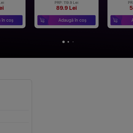
Lei
PRP: 119.9 Lei
PR
ei
89.9 Lei
5
 în coș
Adaugă în coș