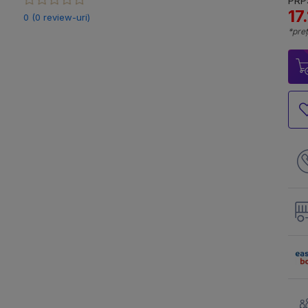
PRP:
17.
0 (0 review-uri)
*preț