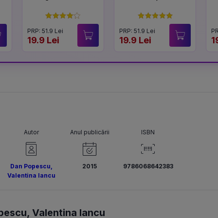
PRP: 51.9 Lei
PRP: 51.9 Lei
PR
19.9 Lei
19.9 Lei
1
Autor
Anul publicării
ISBN
Dan Popescu
,
2015
9786068642383
Valentina Iancu
pescu
,
Valentina Iancu