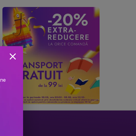
ine
!