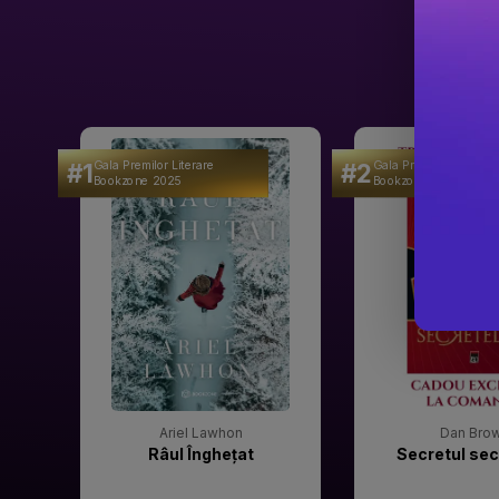
#1
#2
Gala Premilor Literare
Gala Premilor Literare
Bookzone 2025
Bookzone 2025
Ariel Lawhon
Dan Bro
Râul Înghețat
Secretul sec