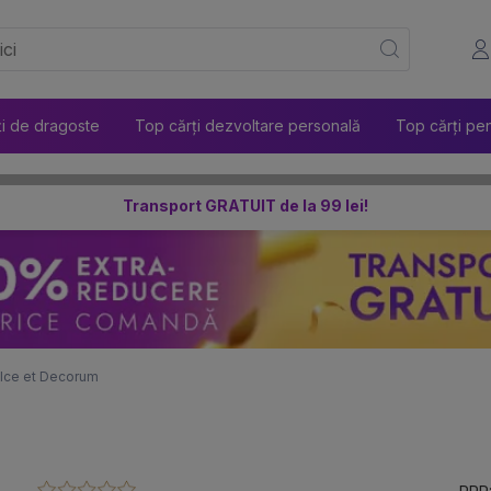
ți de dragoste
Top cărți dezvoltare personală
Top cărți pen
Transport GRATUIT de la 99 lei!
lce et Decorum