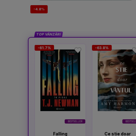
-4.8%
TOP VÂNZĂRI
-61.7%
-63.8%
BESTSELLER
BESTSEL
Falling
Ce stie doar