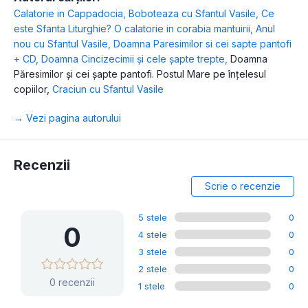
Calatorie in Cappadocia
,
Boboteaza cu Sfantul Vasile
,
Ce
este Sfanta Liturghie? O calatorie in corabia mantuirii
,
Anul
nou cu Sfantul Vasile
,
Doamna Paresimilor si cei sapte pantofi
+ CD
,
Doamna Cincizecimii și cele șapte trepte
,
Doamna
Păresimilor și cei șapte pantofi. Postul Mare pe înțelesul
copiilor
,
Craciun cu Sfantul Vasile
→ Vezi pagina autorului
Recenzii
Scrie o recenzie
5 stele
0
0
4 stele
0
3 stele
0
2 stele
0
0 recenzii
1 stele
0