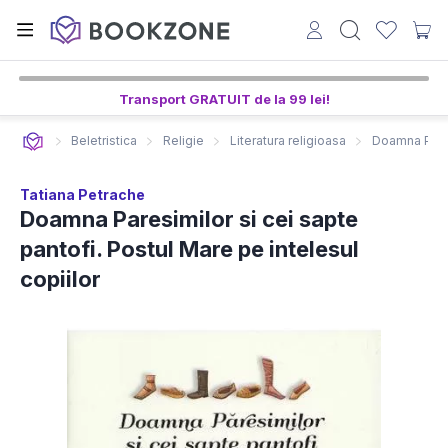
Transport GRATUIT de la 99 lei!
Beletristica
Religie
Literatura religioasa
Doamna Paresi
Tatiana Petrache
Doamna Paresimilor si cei sapte
pantofi. Postul Mare pe intelesul
copiilor