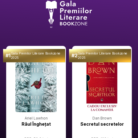
Gala Premilor Literare Bookzone
Gala Premilor Literare Bookzone
#1
#2
2025
2025
Ariel Lawhon
Dan Brown
Râul Înghețat
Secretul secretelor