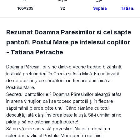
165x235
32
Sophia
Tatiana P
Rezumat Doamna Paresimilor si cei sapte
pantofi. Postul Mare pe intelesul copiilor
-
Tatiana Petrache
Doamna Păresimilor vine dintr‑o veche tradiție bizantină, 
întâlnită pretutindeni în Grecia și Asia Mică. Ea ne învață 
de ce postim și ce sărbătorim în fiecare duminică a 
Postului Mare.

Secretul pantofilor ei? Doamna Păresimilor aleargă atâta 
în arena virtuților, că i se tocesc pantofii și în fiecare 
săptămână pierde câte unul. Când rămâne cu totul 
desculță, iată că și Învierea bate la ușă. Să‑i urmăm și noi 
pilda și să ne ostenim după putere!

Să nu vă mire această povestire! Nu este decât un 
calendar hazliu al Postului Mare pentru cei mici.
