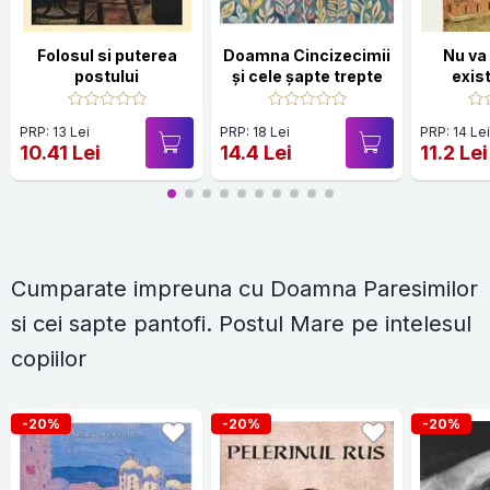
Folosul si puterea
Doamna Cincizecimii
Nu va
postului
și cele șapte trepte
exis
PRP: 13 Lei
PRP: 18 Lei
PRP: 14 Le
10.41 Lei
14.4 Lei
11.2 Lei
Cumparate impreuna cu Doamna Paresimilor
si cei sapte pantofi. Postul Mare pe intelesul
copiilor
-20%
-20%
-20%