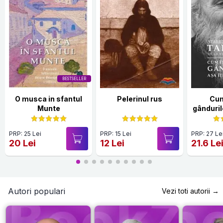
BESTSELLER
O musca in sfantul
Pelerinul rus
Cum
Munte
gândurile
ș
PRP: 25 Lei
PRP: 15 Lei
PRP: 27 Le
20 Lei
12 Lei
21.6 Le
Autori populari
Vezi toti autorii →