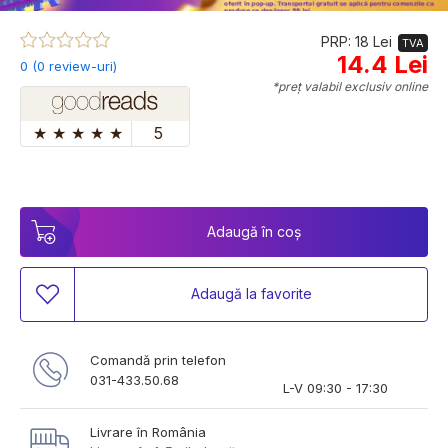
PRP: 18 Lei
TVA
14.4 Lei
0 (0 review-uri)
*preț valabil exclusiv online
★
★
★
★
★
5
Adaugă în coș
Adaugă la favorite
Comandă prin telefon
031-433.50.68
L-V 09:30 - 17:30
Livrare în România