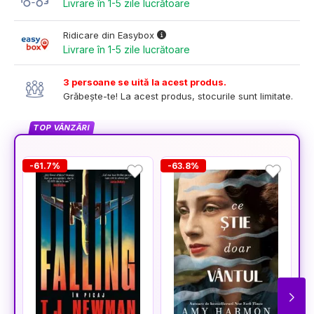
Livrare în 1-5 zile lucrătoare
Ridicare din Easybox
Livrare în 1-5 zile lucrătoare
3 persoane se uită la acest produs.
Grăbește-te! La acest produs, stocurile sunt limitate.
TOP VÂNZĂRI
-61.7%
-63.8%
-