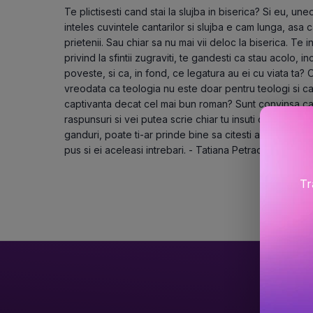
Te plictisesti cand stai la slujba in biserica? Si eu, un
inteles cuvintele cantarilor si slujba e cam lunga, asa ca 
prietenii. Sau chiar sa nu mai vii deloc la biserica. Te 
privind la sfintii zugraviti, te gandesti ca stau acolo, 
poveste, si ca, in fond, ce legatura au ei cu viata ta? O
vreodata ca teologia nu este doar pentru teologi si ca, 
captivanta decat cel mai bun roman? Sunt convinsa ca la
raspunsuri si vei putea scrie chiar tu insuti o carte desp
ganduri, poate ti-ar prinde bine sa citesti aceste randur
pus si ei aceleasi intrebari. - Tatiana Petrache
Tr