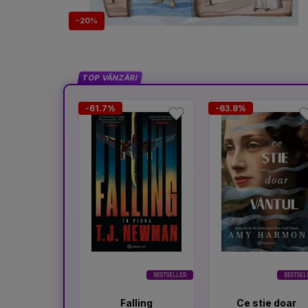
-20%
TOP VÂNZĂRI
-61.7%
-63.8%
BESTSELLER
BESTSEL
Falling
Ce stie doar