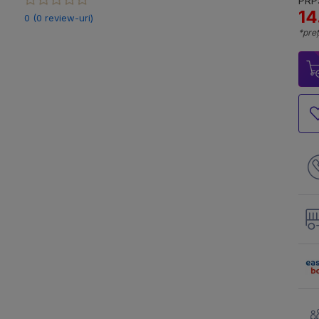
PRP:
14
0 (0 review-uri)
*preț