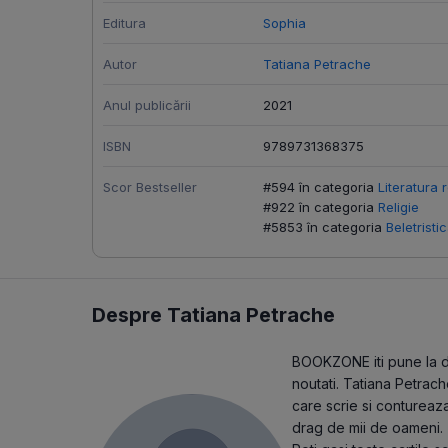
Editura
Sophia
Autor
Tatiana Petrache
Anul publicării
2021
ISBN
9789731368375
Scor Bestseller
#594 în categoria
Literatura 
#922 în categoria
Religie
#5853 în categoria
Beletristi
Despre Tatiana Petrache
BOOKZONE iti pune la dis
noutati. Tatiana Petrach
care scrie si contureaza
drag de mii de oameni.