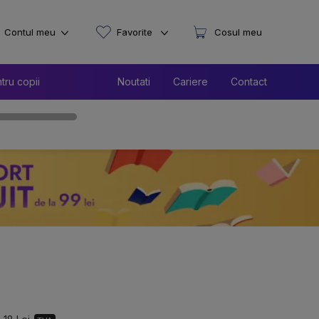
Contul meu
Favorite
Cosul meu
tru copii
Noutati
Cariere
Contact