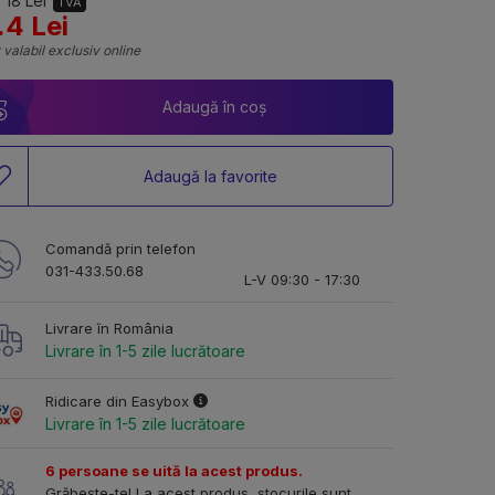
 18 Lei
TVA
.4 Lei
 valabil exclusiv online
Adaugă în coș
Adaugă la favorite
Comandă prin telefon
031-433.50.68
L-V 09:30 - 17:30
Livrare în România
Livrare în 1-5 zile lucrătoare
Ridicare din Easybox
Livrare în 1-5 zile lucrătoare
6 persoane se uită la acest produs.
Grăbește-te! La acest produs, stocurile sunt