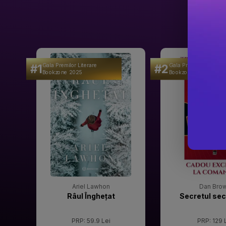
#1
#2
Gala Premilor Literare
Gala Premilor Literare
Bookzone 2025
Bookzone 2025
Ariel Lawhon
Dan Bro
Râul Înghețat
Secretul sec
PRP: 59.9 Lei
PRP: 129 