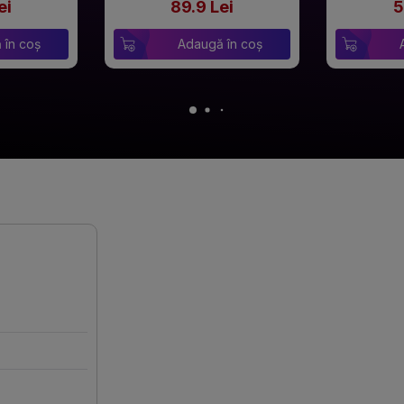
ei
89.9 Lei
5
 în coș
Adaugă în coș