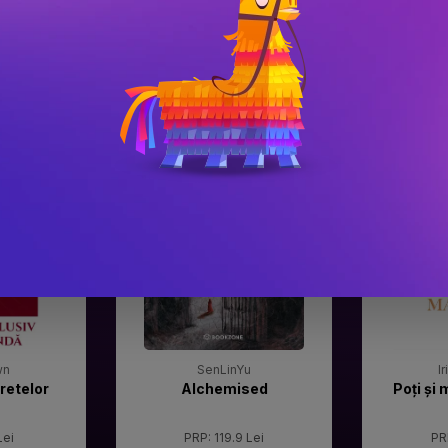
#3
#4
Gala Premilor Literare
Gala Premilor
Bookzone 2025
Bookzone 20
wn
SenLinYu
I
retelor
Alchemised
Poți și 
Lei
PRP: 119.9 Lei
PR