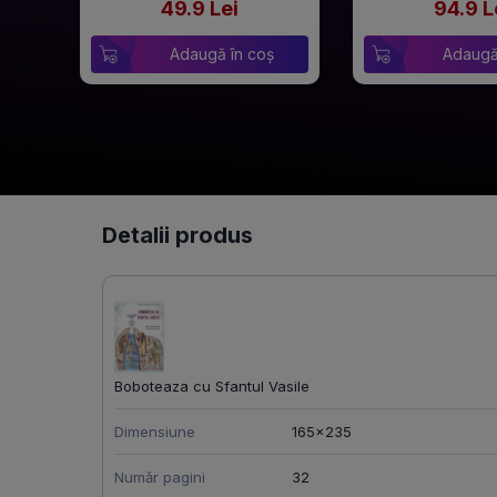
49.9 Lei
94.9 L
Adaugă în coș
Adaugă
Detalii produs
Boboteaza cu Sfantul Vasile
Dimensiune
165x235
Număr pagini
32