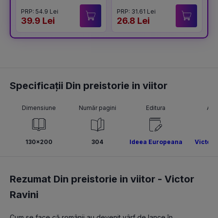
Ceausestilor Vol.2
PRP: 54.9 Lei
PRP: 31.61 Lei
P
39.9 Lei
26.8 Lei
2
Specificații Din preistorie in viitor
Dimensiune
Număr pagini
Editura
Aut
130x200
304
Ideea Europeana
Victor 
Rezumat Din preistorie in viitor -
Victor
Ravini
Cum se face că românii au devenit vârf de lance în 