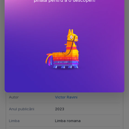
piñata pentru a o descoperi!
Detalii produs
Din preistorie in viitor
Dimensiune
130x200
Număr pagini
304
Editura
Ideea Europeana
Autor
Victor Ravini
Anul publicării
2023
Limba
Limba romana