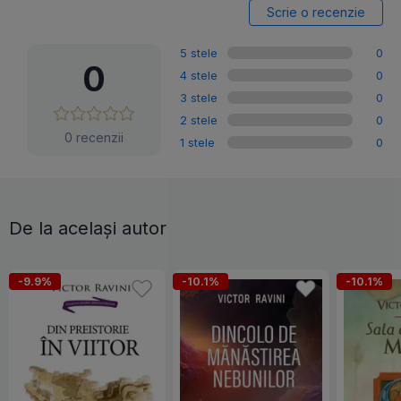
Scrie o recenzie
5 stele
0
0
4 stele
0
3 stele
0
2 stele
0
0 recenzii
1 stele
0
De la același autor
-9.9%
-10.1%
-10.1%