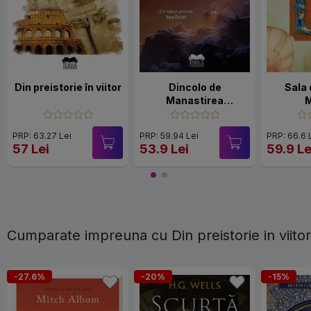
Din preistorie în viitor
Dincolo de
Sala 
Manastirea
M
Nebunilor
PRP: 63.27 Lei
PRP: 59.94 Lei
PRP: 66.6 
57 Lei
53.9 Lei
59.9 Le
Cumparate impreuna cu Din preistorie in viitor
-27.6%
-20%
-15%