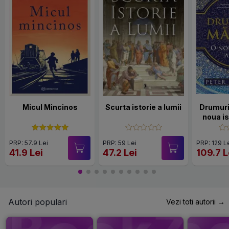
Micul Mincinos
Scurta istorie a lumii
Drumuri
noua is
PRP: 57.9 Lei
PRP: 59 Lei
PRP: 129 L
41.9 Lei
47.2 Lei
109.7 L
Autori populari
Vezi toti autorii →