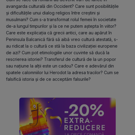
avangarda culturală din Occident? Care sunt posibilitățile 
și dificultățile unui dialog religios între creștini și 
musulmani? Cum s-a transformat rolul femeii în societate 
de-a lungul timpurilor și la ce ne putem aștepta în viitor? 
Care este explicația că grecii antici, care au apărut în 
Peninsula Balcanică fără să aibă vreo cultură atestată, s-
au ridicat la o cultură ce stă la baza civilizației europene 
de azi? Cum pot etimologiile unor cuvinte să ducă la 
rescrierea istoriei? Transferul de cultură de la un popor 
sau națiune la alții este un cadou? Care e adevărul din 
spatele calomniilor lui Herodot la adresa tracilor? Cum se 
falsifică istoria și de ce acceptăm falsurile?