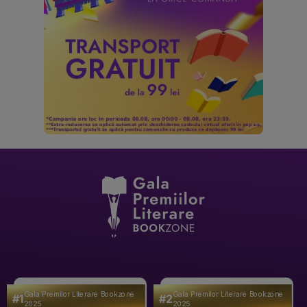
Gala Premilor Literare Bookzone
Gala Premilor Literare Bookzone
#1
#2
2025
2025