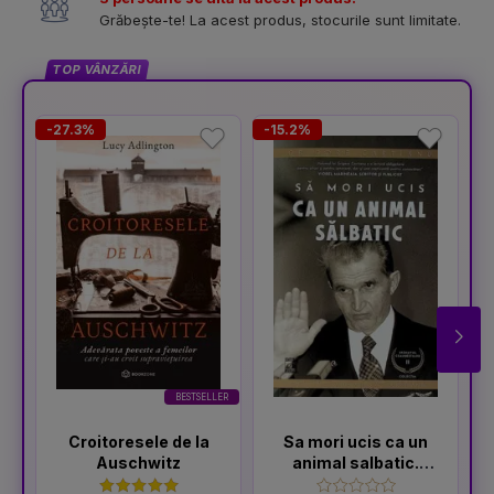
Grăbește-te! La acest produs, stocurile sunt limitate.
TOP VÂNZĂRI
-27.3%
-15.2%
-
BESTSELLER
Croitoresele de la
Sa mori ucis ca un
Auschwitz
animal salbatic.
Seria Sfarsitul