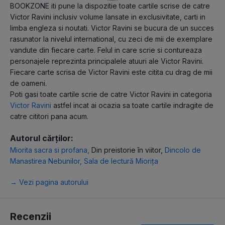
BOOKZONE iti pune la dispozitie toate cartile scrise de catre
Victor Ravini inclusiv volume lansate in exclusivitate, carti in
limba engleza si noutati. Victor Ravini se bucura de un succes
rasunator la nivelul international, cu zeci de mii de exemplare
vandute din fiecare carte. Felul in care scrie si contureaza
personajele reprezinta principalele atuuri ale Victor Ravini.
Fiecare carte scrisa de Victor Ravini este citita cu drag de mii
de oameni.
Poti gasi toate cartile scrie de catre Victor Ravini in categoria
Victor Ravini
astfel incat ai ocazia sa toate cartile indragite de
catre cititori pana acum.
Autorul cărților:
Miorita sacra si profana
,
Din preistorie în viitor
,
Dincolo de
Manastirea Nebunilor
,
Sala de lectură Miorița
→ Vezi pagina autorului
Recenzii