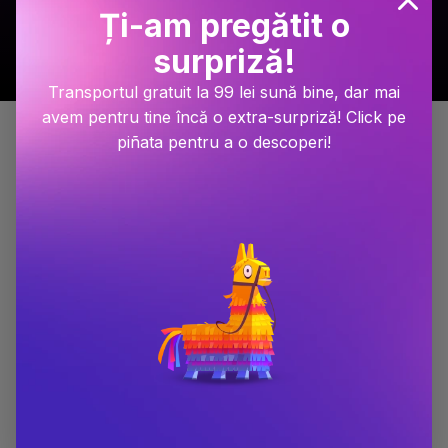
Ți-am pregătit o
surpriză!
Transportul gratuit la 99 lei sună bine, dar mai
avem pentru tine încă o extra-surpriză! Click pe
Detalii produs
piñata pentru a o descoperi!
Descopera Neurostiinta. Cand imbatraneste creierul
Dimensiune
165x235
Număr pagini
144
Editura
Litera
Autor
Marina
Gigliola Grassi