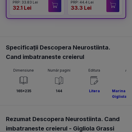
PRP: 33.83 Lei
PRP: 44.4 Lei
P
32.1 Lei
33.3 Lei
4
Specificații Descopera Neurostiinta.
Cand imbatraneste creierul
Dimensiune
Număr pagini
Editura
Aut
165x235
144
Litera
Marina Ben
Gigliola G
Rezumat Descopera Neurostiinta. Cand
imbatraneste creierul -
Gigliola Grassi