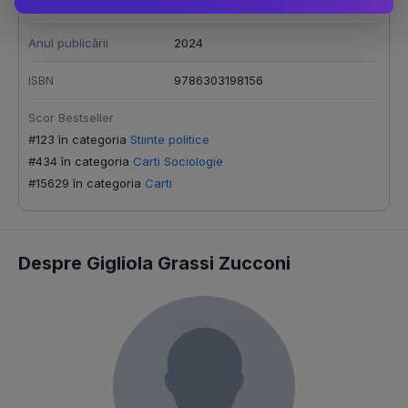
Bentivoglio
,
Zucconi
Anul publicării
2024
ISBN
9786303198156
Scor Bestseller
#123 în categoria
Stiinte politice
#434 în categoria
Carti Sociologie
#15629 în categoria
Carti
Despre Gigliola Grassi Zucconi