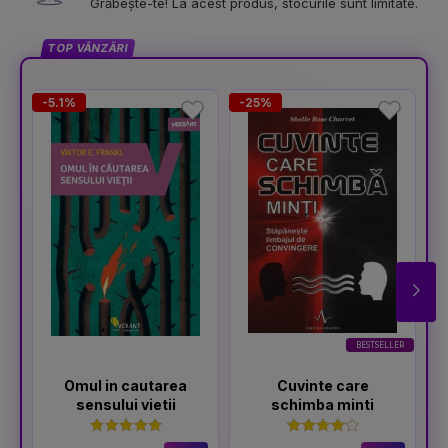
Grăbește-te! La acest produs, stocurile sunt limitate.
TOP VÂNZĂRI
-5.1%
-25%
-
BESTSELLER
Omul in cautarea
Cuvinte care
sensului vietii
schimba minti