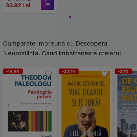
33.82 Lei
Cumparate impreuna cu Descopera
Neurostiinta. Cand imbatraneste creierul
-14.9%
-20.1%
-20%