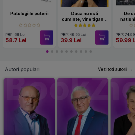
Patologiile puterii
Daca nu esti
De c
cuminte, vine tiganul
natiuni
si te fura!
put
prosper
PRP: 69 Lei
PRP: 49.95 Lei
PRP: 74.99
s
58.7 Lei
39.9 Lei
59.99 
Autori populari
Vezi toti autorii →