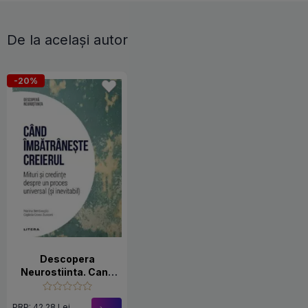
De la același autor
-20%
Descopera
Neurostiinta. Cand
imbatraneste
creierul
PRP: 42.28 Lei