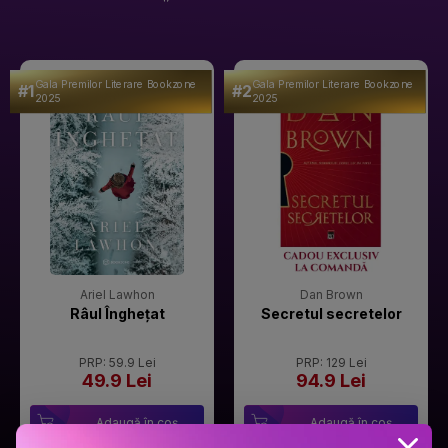
Gala Premilor Literare Bookzone
Gala Premilor Literare Bookzone
#1
#2
2025
2025
Ariel Lawhon
Dan Brown
Râul Înghețat
Secretul secretelor
PRP: 59.9 Lei
PRP: 129 Lei
49.9 Lei
94.9 Lei
Adaugă în coș
Adaugă în coș