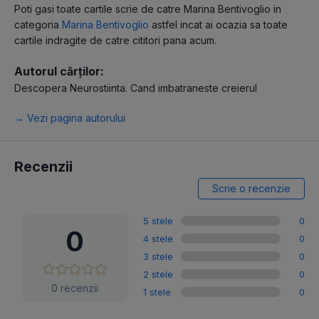
Poti gasi toate cartile scrie de catre Marina Bentivoglio in
categoria
Marina Bentivoglio
astfel incat ai ocazia sa toate
cartile indragite de catre cititori pana acum.
Autorul cărților:
Descopera Neurostiinta. Cand imbatraneste creierul
→ Vezi pagina autorului
Recenzii
Scrie o recenzie
5 stele
0
0
4 stele
0
3 stele
0
2 stele
0
0 recenzii
1 stele
0