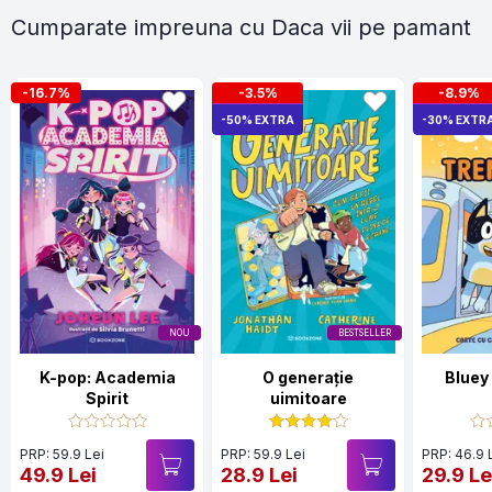
Cumparate impreuna cu Daca vii pe pamant
-16.7%
-3.5%
-8.9%
-50% EXTRA
-30% EXTR
NOU
BESTSELLER
K-pop: Academia
O generație
Bluey 
Spirit
uimitoare
PRP: 59.9 Lei
PRP: 59.9 Lei
PRP: 46.9 
49.9 Lei
28.9 Lei
29.9 Le