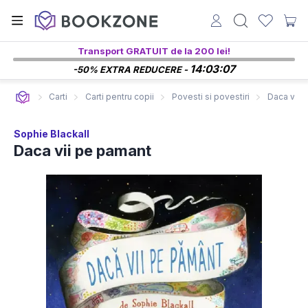
Transport GRATUIT de la 200 lei!
14:03:06
-50% EXTRA REDUCERE -
Carti
Carti pentru copii
Povesti si povestiri
Daca vii 
Sophie Blackall
Daca vii pe pamant