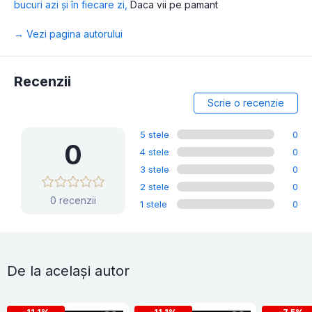
bucuri azi și în fiecare zi
,
Daca vii pe pamant
→ Vezi pagina autorului
Recenzii
Scrie o recenzie
5 stele
0
0
4 stele
0
3 stele
0
2 stele
0
0 recenzii
1 stele
0
De la același autor