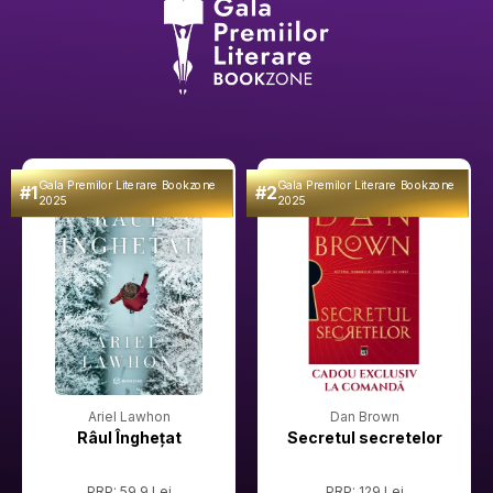
Gala Premilor Literare Bookzone
Gala Premilor Literare Bookzone
#1
#2
2025
2025
Ariel Lawhon
Dan Brown
Râul Înghețat
Secretul secretelor
PRP: 59.9 Lei
PRP: 129 Lei