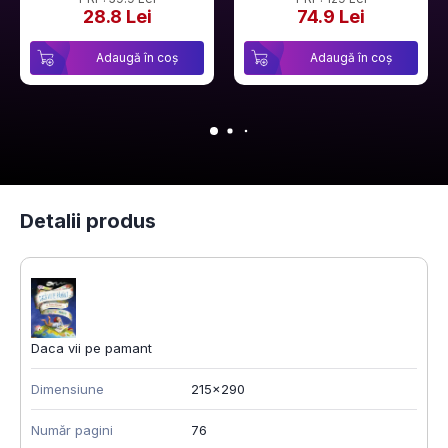
28.8 Lei
74.9 Lei
Adaugă în coș
Adaugă în coș
Detalii produs
Daca vii pe pamant
Dimensiune
215x290
Număr pagini
76