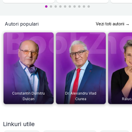
Autori populari
Vezi toti autorii →
Constantin Dumitru
Dr. Alexandru Vlad
Dulcan
Ciurea
Raluc
Linkuri utile