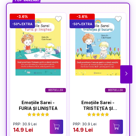
TOP VÂNZĂRI
-3.6%
-3.6%
-50% EXTRA
-50% EXTRA
-5
BESTSELLER
BESTSELLER
Emoțiile Sarei -
Emoțiile Sarei -
FURIA ȘI LINIȘTEA
TRISTEȚEA ȘI
BUCURIA
PRP: 30.9 Lei
PRP: 30.9 Lei
P
14.9 Lei
14.9 Lei
1