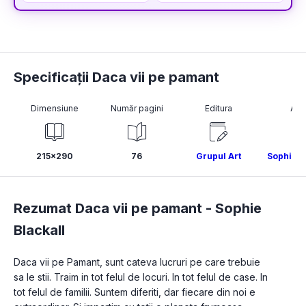
Specificații Daca vii pe pamant
Dimensiune
Număr pagini
Editura
Aut
215x290
76
Grupul Art
Sophie B
Rezumat Daca vii pe pamant -
Sophie
Blackall
Daca vii pe Pamant, sunt cateva lucruri pe care trebuie 
sa le stii. Traim in tot felul de locuri. In tot felul de case. In 
tot felul de familii. Suntem diferiti, dar fiecare din noi e 