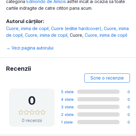
categoria
Edmondo de Amicis
astfel incat ai ocazia sa toate
cartile indragite de catre cititori pana acum.
Autorul cărților:
Cuore, inima de copil
,
Cuore (editie hardcover)
,
Cuore, inima
de copil
,
Cuore, inima de copil
,
Cuore
,
Cuore, inima de copil
→ Vezi pagina autorului
Recenzii
Scrie o recenzie
5 stele
0
0
4 stele
0
3 stele
0
2 stele
0
0 recenzii
1 stele
0