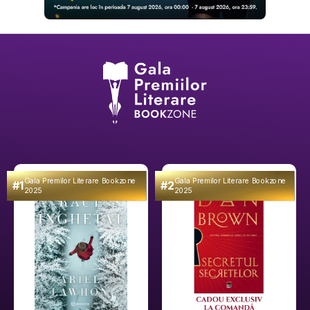
Gala Premilor Literare Bookzone
Gala Premilor Literare Bookzone
#1
#2
2025
2025