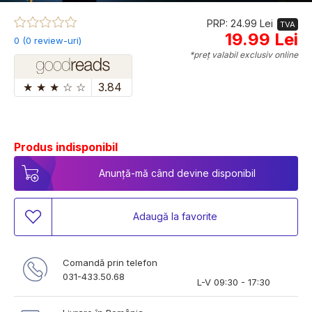
PRP: 24.99 Lei
TVA
19.99 Lei
0 (0 review-uri)
*preț valabil exclusiv online
★
★
★
☆
☆
3.84
Produs indisponibil
Anunță-mă când devine disponibil
Adaugă la favorite
Comandă prin telefon
031-433.50.68
L-V 09:30 - 17:30