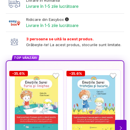
Livrare în România
Livrare în 1-5 zile lucrătoare
Ridicare din Easybox
Livrare în 1-5 zile lucrătoare
3 persoane se uită la acest produs.
Grăbește-te! La acest produs, stocurile sunt limitate.
TOP VÂNZĂRI
-35.6%
-35.6%
-