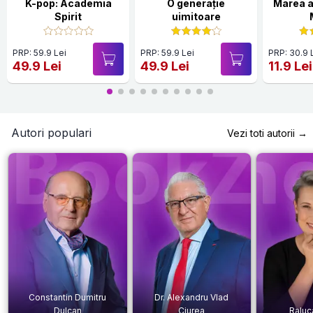
K-pop: Academia
O generație
Marea a
Spirit
uimitoare
PRP: 59.9 Lei
PRP: 59.9 Lei
PRP: 30.9 
49.9 Lei
49.9 Lei
11.9 Lei
Autori populari
Vezi toti autorii →
Constantin Dumitru
Dr. Alexandru Vlad
Dulcan
Ciurea
Raluc