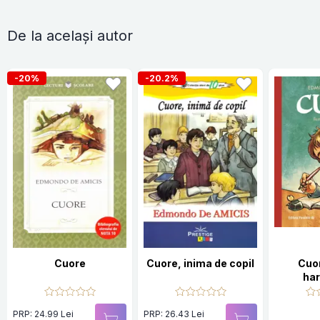
De la același autor
-20%
-20.2%
Cuore
Cuore, inima de copil
Cuor
ha
PRP: 24.99 Lei
PRP: 26.43 Lei