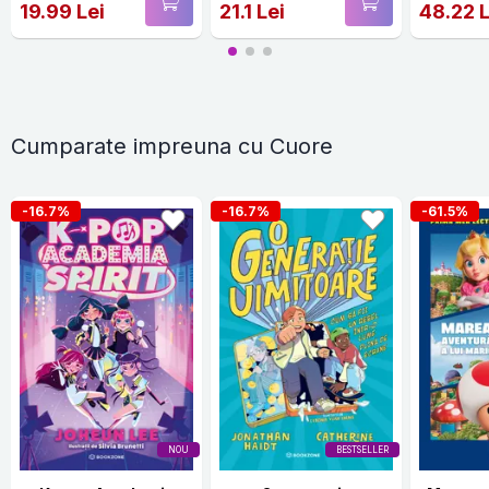
19.99 Lei
21.1 Lei
48.22 L
Cumparate impreuna cu Cuore
-16.7%
-16.7%
-61.5%
NOU
BESTSELLER