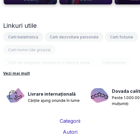
Linkuri utile
Carti beletristica
Carti dezvoltare personala
Carti fictiune
Carti horror (de groaza)
Carti de dragoste, romantice si despre iubire
Carti politiste
Vezi mai mult
Carti fantasy
Carti psihologice
Carti nutritie, sanatate si de slabit
Carti diete
Dovada calit
Livrare internațională
Peste 1.000.000
Cărțile ajung oriunde în lume
Carti despre sarcina si nastere
Carti educatie financiara
mulțumiți
Carti management si leadership
Carti marketing si vanzari
Categorii
Carti de istorie
Carti pentru copii
Carti Parintele Necula
Autori
Carti Dr. Alexandru Ciurea
Carti Parintele Vasile Ioana