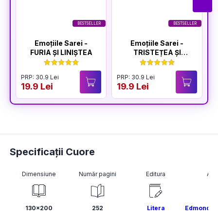
BESTSELLER
BESTSELLER
Emoțiile Sarei -
Emoțiile Sarei -
FURIA ȘI LINIȘTEA
TRISTEȚEA ȘI
BUCURIA
PRP: 30.9 Lei
PRP: 30.9 Lei
P
19.9 Lei
19.9 Lei
1
Specificații Cuore
Dimensiune
Număr pagini
Editura
Aut
130x200
252
Litera
Edmondo d