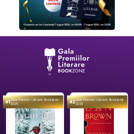
Gala Premilor Literare Bookzone
Gala Premilor Literare Bookzone
#1
#2
2025
2025