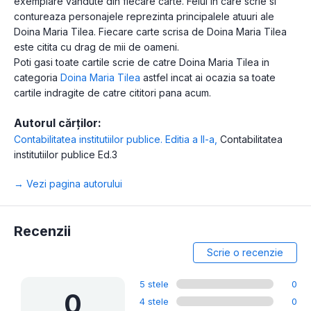
exemplare vandute din fiecare carte. Felul in care scrie si
contureaza personajele reprezinta principalele atuuri ale
Doina Maria Tilea. Fiecare carte scrisa de Doina Maria Tilea
este citita cu drag de mii de oameni.
Poti gasi toate cartile scrie de catre Doina Maria Tilea in
categoria
Doina Maria Tilea
astfel incat ai ocazia sa toate
cartile indragite de catre cititori pana acum.
Autorul cărților:
Contabilitatea institutiilor publice. Editia a II-a
,
Contabilitatea
institutiilor publice Ed.3
→ Vezi pagina autorului
Recenzii
Scrie o recenzie
5 stele
0
0
4 stele
0