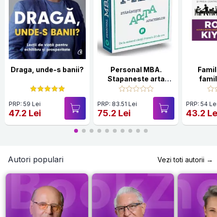
Draga, unde-s banii?
Personal MBA.
Famil
Stapaneste arta
famil
afacerilor
PRP: 59 Lei
PRP: 83.51 Lei
PRP: 54 Le
47.2 Lei
75.2 Lei
43.2 Le
Autori populari
Vezi toti autorii →