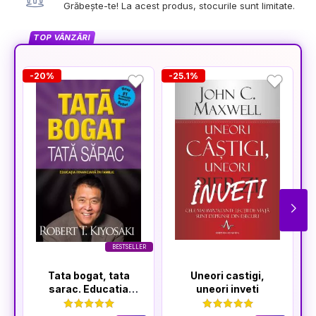
Grăbește-te! La acest produs, stocurile sunt limitate.
TOP VÂNZĂRI
-20%
-25.1%
-
BESTSELLER
Tata bogat, tata
Uneori castigi,
sarac. Educatia
uneori inveti
financiara in familie
- Editia a V-a