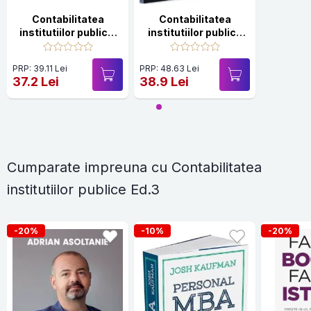
Contabilitatea
Contabilitatea
institutiilor publice.
institutiilor publice
Editia a II-a
Ed.3
PRP: 39.11 Lei
PRP: 48.63 Lei
37.2 Lei
38.9 Lei
Cumparate impreuna cu Contabilitatea
institutiilor publice Ed.3
-20%
-10%
-20%