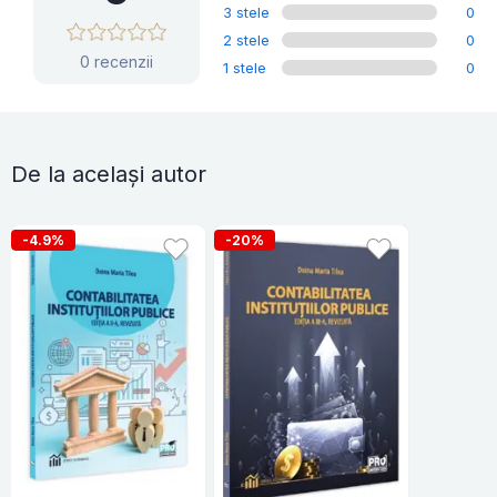
3 stele
0
2 stele
0
0 recenzii
1 stele
0
De la același autor
-4.9%
-20%