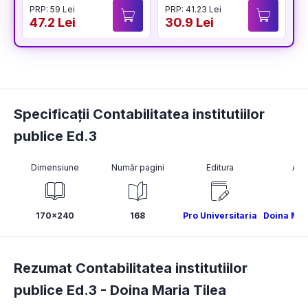
PRP: 59 Lei
PRP: 41.23 Lei
P
47.2 Lei
30.9 Lei
3
Specificații Contabilitatea institutiilor
publice Ed.3
Dimensiune
Număr pagini
Editura
Aut
170x240
168
Pro Universitaria
Doina Mar
Rezumat Contabilitatea institutiilor
publice Ed.3 -
Doina Maria Tilea