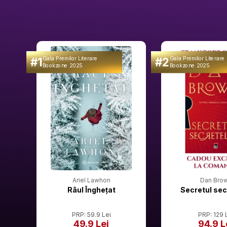
#1
#2
Gala Premilor Literare
Gala Premilor Literare
Bookzone 2025
Bookzone 2025
Ariel Lawhon
Dan Bro
Râul Înghețat
Secretul sec
PRP: 59.9 Lei
PRP: 129 
49.9 Lei
94.9 L