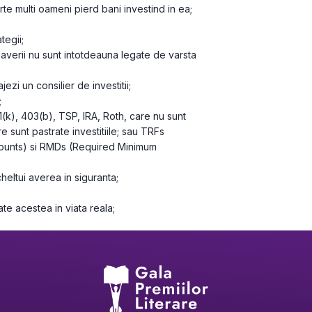
te multi oameni pierd bani investind in ea;
tegii;
averii nu sunt intotdeauna legate de varsta 
ezi un consilier de investitii;
;
k), 403(b), TSP, IRA, Roth, care nu sunt 
re sunt pastrate investitiile; sau TRFs 
ounts) si RMDs (Required Minimum 
heltui averea in siguranta;
te acestea in viata reala;