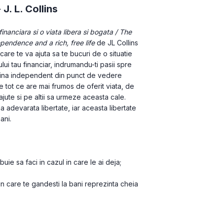
-
J. L. Collins
anciara si o viata libera si bogata / The 
pendence and a rich, free life
 de JL Collins 
care te va ajuta sa te bucuri de o situatie 
ui tau financiar, indrumandu-ti pasii spre 
evina independent din punct de vedere 
e tot ce are mai frumos de oferit viata, de 
ajute si pe altii sa urmeze aceasta cale. 
adevarata libertate, iar aceasta libertate 
ani.
buie sa faci in cazul in care le ai deja;
n care te gandesti la bani reprezinta cheia 