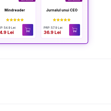
BESTSELLER
BESTSELLER
Mindreader
Jurnalul unui CEO
Tera
Financ
P: 54.9 Lei
PRP: 57.9 Lei
PRP: 57.9 Lei
4.9 Lei
36.9 Lei
41.9 Lei