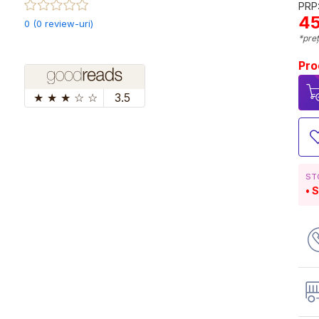
PRP:
45
0 (0 review-uri)
*preț
Pro
★
★
★
☆
☆
3.5
ST
S