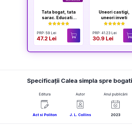
BESTSELLER
Tata bogat, tata
Uneori castigi,
sarac. Educatia
uneori inveti
financiara in
familie - Editia a
PRP: 59 Lei
PRP: 41.23 Lei
V-a
47.2 Lei
30.9 Lei
Specificații Calea simpla spre bogat
Editura
Autor
Anul publicării
Act si Politon
J. L. Collins
2023