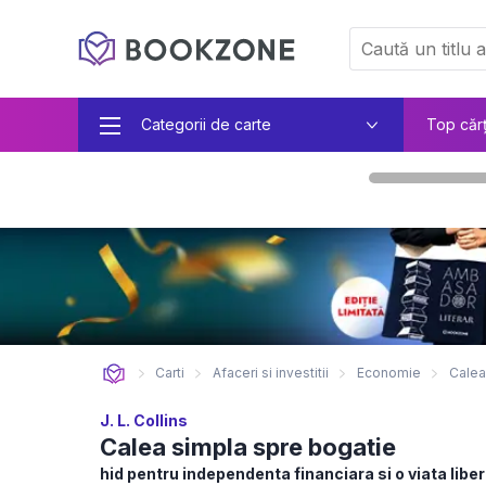
Categorii de carte
Top căr
Carti
Afaceri si investitii
Economie
Calea
J. L. Collins
Calea simpla spre bogatie
hid pentru independenta financiara si o viata libe