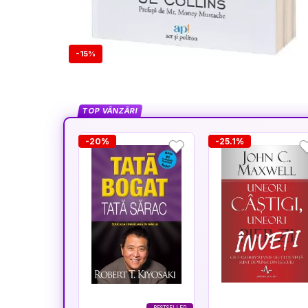
-15%
TOP VÂNZĂRI
-20%
-25.1%