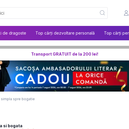
ți de dragoste
Top cărți dezvoltare personală
Top cărți pen
Transport GRATUIT de la 200 lei!
 simpla spre bogatie
ra si bogata