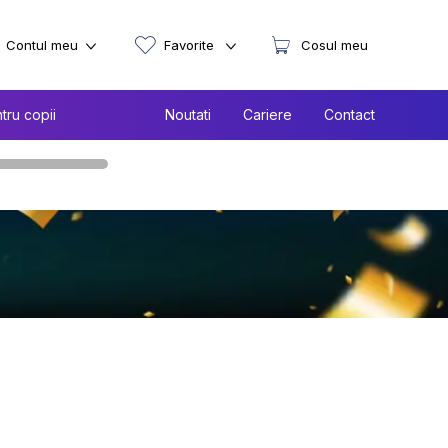
Contul meu
Favorite
Cosul meu
tru copii
Noutati
Cariere
Contact