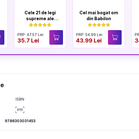
Cele 21 de legi
Cel mai bogat om
supreme ale
din Babilon
liderului - Editie
noua
PRP: 47.57 Lei
PRP: 54.99 Lei
PR
35.7 Lei
43.99 Lei
3
ie
ISBN
9786303031453