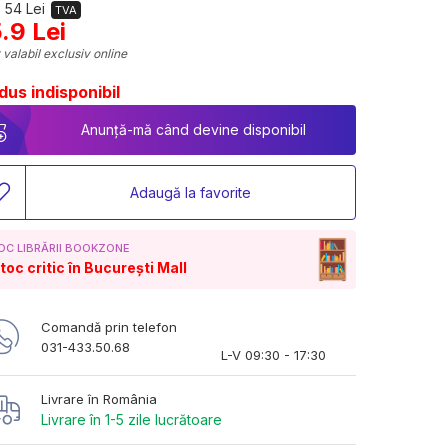
 54 Lei
TVA
.9 Lei
 valabil exclusiv online
dus indisponibil
Anunță-mă când devine disponibil
Adaugă la favorite
OC LIBRĂRII BOOKZONE
toc critic în București Mall
Comandă prin telefon
031-433.50.68
L-V 09:30 - 17:30
Livrare în România
Livrare în 1-5 zile lucrătoare