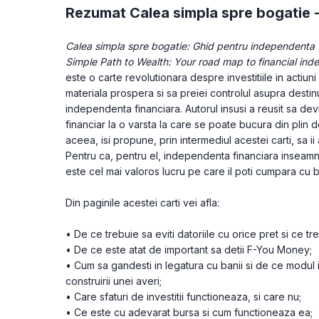
Rezumat Calea simpla spre bogatie 
Calea simpla spre bogatie: Ghid pentru independenta fin
Simple Path to Wealth: Your road map to financial inde
este o carte revolutionara despre investitiile in actiuni 
materiala prospera si sa preiei controlul asupra destinul
independenta financiara. Autorul insusi a reusit sa d
financiar la o varsta la care se poate bucura din plin d
aceea, isi propune, prin intermediul acestei carti, sa ii 
Pentru ca, pentru el, independenta financiara inseamna 
este cel mai valoros lucru pe care il poti cumpara cu b
Din paginile acestei carti vei afla:
• De ce trebuie sa eviti datoriile cu orice pret si ce tre
• De ce este atat de important sa detii F-You Money;
• Cum sa gandesti in legatura cu banii si de ce modul i
construirii unei averi;
• Care sfaturi de investitii functioneaza, si care nu;
• Ce este cu adevarat bursa si cum functioneaza ea;