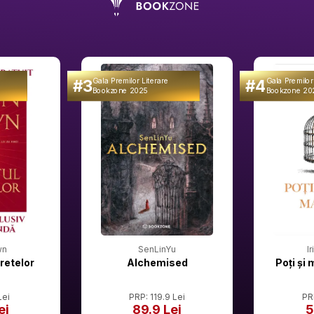
#3
#4
Gala Premilor Literare
Gala Premilor
Bookzone 2025
Bookzone 20
wn
SenLinYu
I
retelor
Alchemised
Poți și 
Lei
PRP: 119.9 Lei
PR
ei
89.9 Lei
5