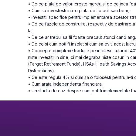
• De ce piata de valori creste mereu si de ce inca foar
• Cum sa investesti intr-o piata de tip bull sau bear;
• Investitii specifice pentru implementarea acestor stra
• De ce fazele de construire, respectiv de pastrare a 
ta;
• De ce ar trebui sa fii foarte precaut atunci cand angaj
• De ce si cum poti fi inselat si cum sa eviti acest lucru
• Concepte complexe traduse pe intelesul tuturor: 401(
niste investitii in sine, ci mai degraba niste cosuri in ca
(Target Retirement Funds), HSAs (Health Savings Acc
Distributions).
• Ce este regula 4% si cum sa o folosesti pentru a-ti c
• Cum arata independenta financiara;
• Un studiu de caz despre cum pot fi implementate toa