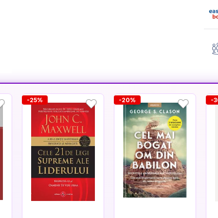
-25%
-20%
-