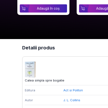
Adaugă în coș
Adaugă
Detalii produs
Calea simpla spre bogatie
Editura
Act si Politon
Autor
J. L. Collins