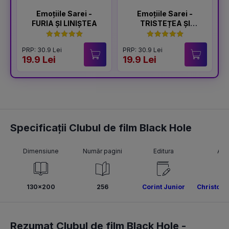
Emoțiile Sarei -
Emoțiile Sarei -
FURIA ȘI LINIȘTEA
TRISTEȚEA ȘI
BUCURIA
PRP: 30.9 Lei
PRP: 30.9 Lei
P
19.9 Lei
19.9 Lei
1
Specificații Clubul de film Black Hole
Dimensiune
Număr pagini
Editura
Aut
130x200
256
Corint Junior
Christoph
Rezumat Clubul de film Black Hole -