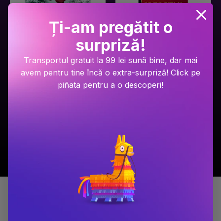
Ți-am pregătit o
surpriză!
Ariel Lawhon
Dan Brown
Transportul gratuit la 99 lei sună bine, dar mai
Râul Înghețat
Secretul secretelor
avem pentru tine încă o extra-surpriză! Click pe
piñata pentru a o descoperi!
PRP: 59.9 Lei
PRP: 129 Lei
49.9 Lei
94.9 Lei
Adaugă în coș
Adaugă în coș
Detalii produs