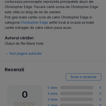
contureaza personajele reprezinta principalele atuuri ale
Christopher Edge. Fiecare carte scrisa de Christopher Edge
este citita cu drag de mii de oameni.
Poti gasi toate cartile scrie de catre Christopher Edge in
categoria
Christopher Edge
astfel incat ai ocazia sa toate
cartile indragite de catre cititori pana acum.
Autorul cărților:
Clubul de film Black Hole
→ Vezi pagina autorului
Recenzii
Scrie o recenzie
5 stele
0
0
4 stele
0
3 stele
0
2 stele
0