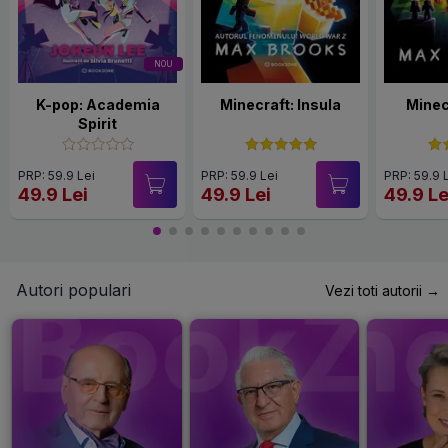
NOU
K-pop: Academia
Minecraft: Insula
Minec
Spirit
PRP: 59.9 Lei
PRP: 59.9 Lei
PRP: 59.9 
49.9 Lei
49.9 Lei
49.9 Le
Autori populari
Vezi toti autorii →