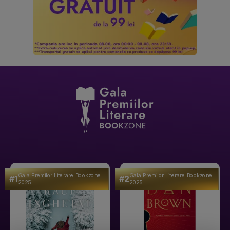
Gala Premilor Literare Bookzone
Gala Premilor Literare Bookzone
#1
#2
2025
2025