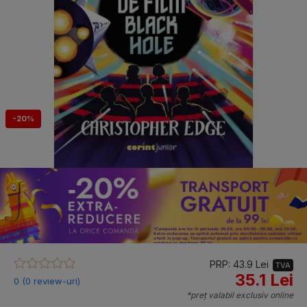
-20%
PRP: 43.9 Lei
TVA
35.1 Lei
0 (0 review-uri)
*preț valabil exclusiv online