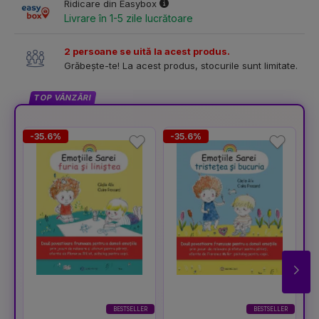
Ridicare din Easybox
Livrare în 1-5 zile lucrătoare
2 persoane se uită la acest produs.
Grăbește-te! La acest produs, stocurile sunt limitate.
TOP VÂNZĂRI
-35.6%
-35.6%
-
BESTSELLER
BESTSELLER