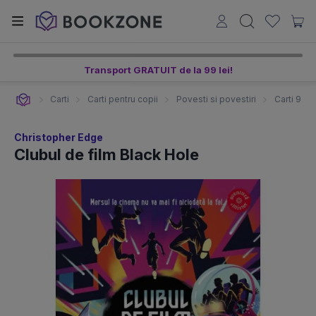
Transport GRATUIT de la 99 lei!
Carti
Carti pentru copii
Povesti si povestiri
Carti 9-12
Christopher Edge
Clubul de film Black Hole