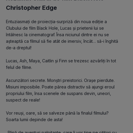
Christopher Edge
Entuziasmați de proiecția-surpriză din noua ediție a 
Clubului de film Black Hole, Lucas și prietenii lui se 
întâlnesc la cinematograf. Însa niciunul dintre ei nu se 
așteaptă ca filmul să fie atât de imersiv, încât… să-i înghită 
de-a dreptul!
Lucas, Ash, Maya, Caitlin și Finn se trezesc azvârliți în tot 
felul de filme.
Ascunzători secrete. Monștri preistorici. Orașe pierdute. 
Misiuni imposibile. Poate părea distractiv să ajungi eroul 
propriului film, însa scenele de suspans devin, uneori, 
suspect de reale!
Vor reuși, oare, să se salveze până la finalul filmului? 
Soarta lumii depinde de asta!
„Plină de aventuri palpitante, care îi vor ține pe cititori cu 