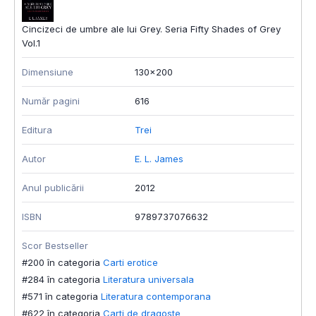
Cincizeci de umbre ale lui Grey. Seria Fifty Shades of Grey
Vol.1
Dimensiune
130x200
Număr pagini
616
Editura
Trei
Autor
E. L. James
Anul publicării
2012
ISBN
9789737076632
Scor Bestseller
#200 în categoria
Carti erotice
#284 în categoria
Literatura universala
#571 în categoria
Literatura contemporana
#622 în categoria
Carti de dragoste