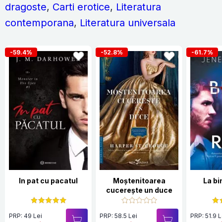
dragoste
,
Carti erotice
,
Literatura
contemporana
,
Literatura universala
-59.4%
-52.8%
-61.7%
In pat cu pacatul
Moștenitoarea
La bi
cucerește un duce
PRP: 49 Lei
PRP: 58.5 Lei
PRP: 51.9 L