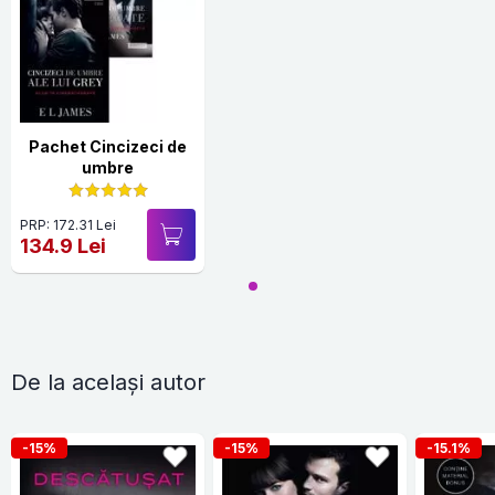
Pachet Cincizeci de
umbre
PRP: 172.31 Lei
134.9 Lei
De la același autor
-15%
-15%
-15.1%