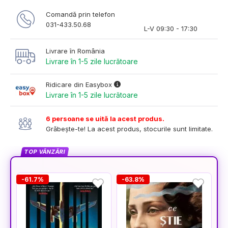
Comandă prin telefon
031-433.50.68
L-V 09:30 - 17:30
Livrare în România
Livrare în 1-5 zile lucrătoare
Ridicare din Easybox
Livrare în 1-5 zile lucrătoare
6 persoane se uită la acest produs.
Grăbește-te! La acest produs, stocurile sunt limitate.
TOP VÂNZĂRI
-61.7%
-63.8%
-