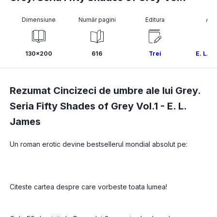
Dimensiune
Număr pagini
Editura
Aut
130x200
616
Trei
E. L. 
Rezumat Cincizeci de umbre ale lui Grey.
Seria Fifty Shades of Grey Vol.1 -
E. L.
James