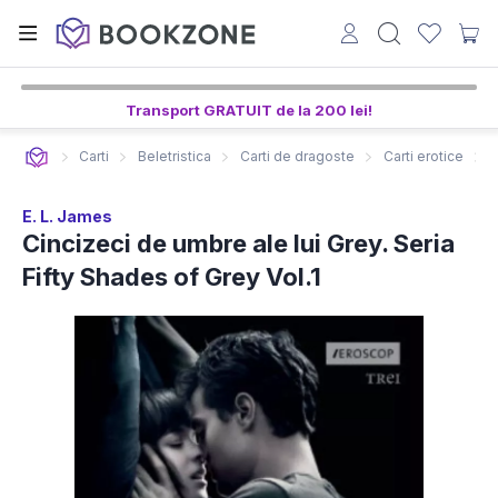
Transport GRATUIT de la 200 lei!
Carti
Beletristica
Carti de dragoste
Carti erotice
E. L. James
Cincizeci de umbre ale lui Grey. Seria
Fifty Shades of Grey Vol.1