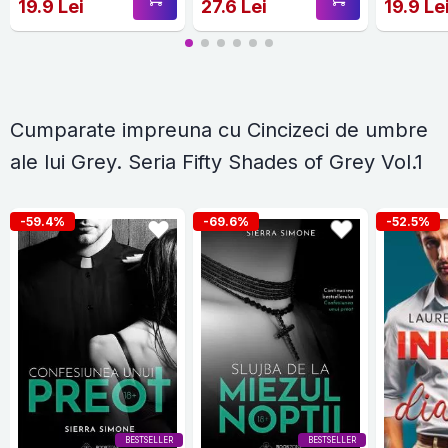
19.9 Lei
27.6 Lei
19.9 Le
Cumparate impreuna cu Cincizeci de umbre
ale lui Grey. Seria Fifty Shades of Grey Vol.1
-59.4%
-69.6%
-52.5%
BESTSELLER
BESTSELLER