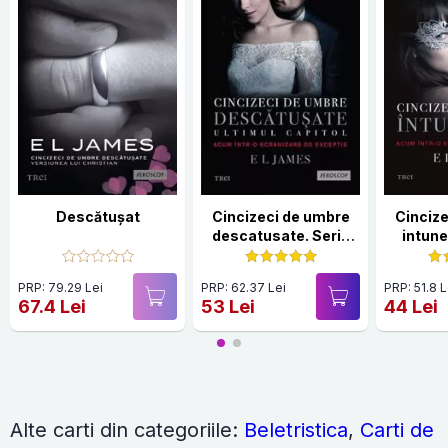
Descătușat
Cincizeci de umbre
Cinciz
descatusate. Seria
intune
Fifty Shades of Grey
Fifty S
Vol.3
PRP: 79.29 Lei
PRP: 62.37 Lei
PRP: 51.8 L
67.4 Lei
53 Lei
44 Lei
Alte carti din categoriile:
Beletristica
,
Carti de