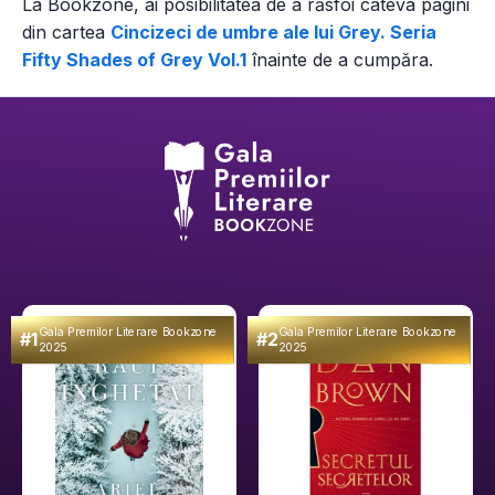
La Bookzone, ai posibilitatea de a răsfoi câteva pagini
din
cartea
Cincizeci de umbre ale lui Grey. Seria
Fifty Shades of Grey Vol.1
înainte de a cumpăra.
Gala Premilor Literare Bookzone
Gala Premilor Literare Bookzone
#1
#2
2025
2025