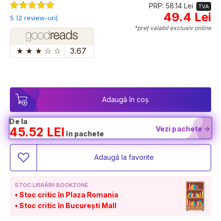
PRP: 58.14 Lei
TVA
49.4 Lei
5 (2 review-uri)
*preț valabil exclusiv online
★
★
★
☆
☆
3.67
Adaugă în coș
De la
Vezi pachete ->
45.52 LEI
în pachete
Adaugă la favorite
STOC LIBRĂRII BOOKZONE
Stoc critic în Plaza Romania
Stoc critic în București Mall