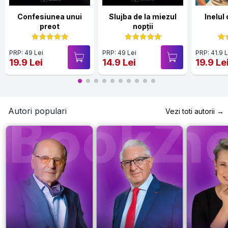
Confesiunea unui
Slujba de la miezul
Inelul
preot
nopții
PRP: 49 Lei
PRP: 49 Lei
PRP: 41.9 L
19.9 Lei
14.9 Lei
19.9 Le
Autori populari
Vezi toti autorii →