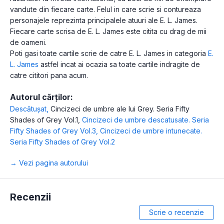
vandute din fiecare carte. Felul in care scrie si contureaza
personajele reprezinta principalele atuuri ale E. L. James.
Fiecare carte scrisa de E. L. James este citita cu drag de mii
de oameni.
Poti gasi toate cartile scrie de catre E. L. James in categoria
E.
L. James
astfel incat ai ocazia sa toate cartile indragite de
catre cititori pana acum.
Autorul cărților:
Descătușat
,
Cincizeci de umbre ale lui Grey. Seria Fifty
Shades of Grey Vol.1
,
Cincizeci de umbre descatusate. Seria
Fifty Shades of Grey Vol.3
,
Cincizeci de umbre intunecate.
Seria Fifty Shades of Grey Vol.2
→ Vezi pagina autorului
Recenzii
Scrie o recenzie