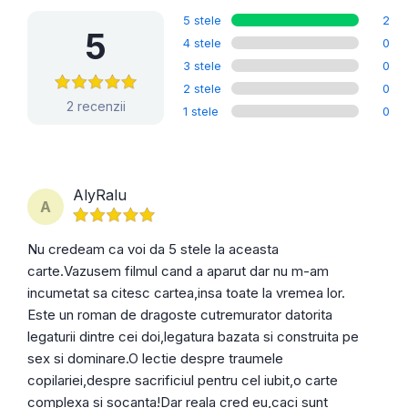
5 stele
2
5
4 stele
0
3 stele
0
2 stele
0
2 recenzii
1 stele
0
AlyRalu
A
Nu credeam ca voi da 5 stele la aceasta
carte.Vazusem filmul cand a aparut dar nu m-am
incumetat sa citesc cartea,insa toate la vremea lor.
Este un roman de dragoste cutremurator datorita
legaturii dintre cei doi,legatura bazata si construita pe
sex si dominare.O lectie despre traumele
copilariei,despre sacrificiul pentru cel iubit,o carte
complexa si socanta!Dar reala cred eu,caci sunt