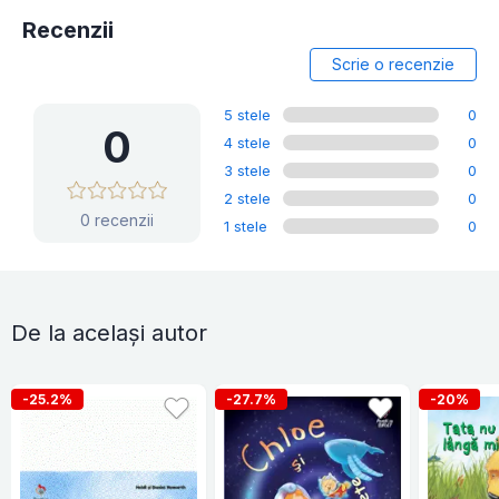
Recenzii
Scrie o recenzie
5 stele
0
0
4 stele
0
3 stele
0
2 stele
0
0 recenzii
1 stele
0
De la același autor
-25.2%
-27.7%
-20%