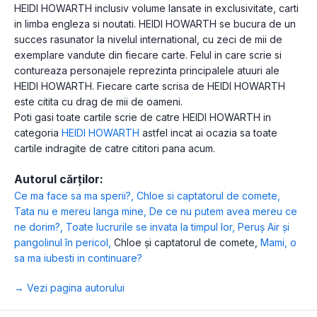
HEIDI HOWARTH inclusiv volume lansate in exclusivitate, carti
in limba engleza si noutati. HEIDI HOWARTH se bucura de un
succes rasunator la nivelul international, cu zeci de mii de
exemplare vandute din fiecare carte. Felul in care scrie si
contureaza personajele reprezinta principalele atuuri ale
HEIDI HOWARTH. Fiecare carte scrisa de HEIDI HOWARTH
este citita cu drag de mii de oameni.
Poti gasi toate cartile scrie de catre HEIDI HOWARTH in
categoria
HEIDI HOWARTH
astfel incat ai ocazia sa toate
cartile indragite de catre cititori pana acum.
Autorul cărților:
Ce ma face sa ma sperii?
,
Chloe si captatorul de comete
,
Tata nu e mereu langa mine
,
De ce nu putem avea mereu ce
ne dorim?
,
Toate lucrurile se invata la timpul lor
,
Peruș Air și
pangolinul în pericol
,
Chloe și captatorul de comete
,
Mami, o
sa ma iubesti in continuare?
→ Vezi pagina autorului