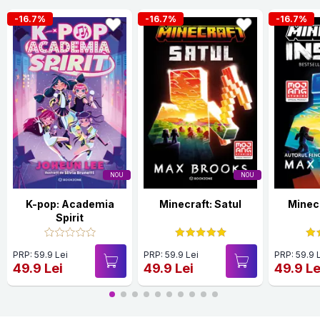
-16.7%
-16.7%
-16.7%
NOU
NOU
K-pop: Academia
Minecraft: Satul
Minecr
Spirit
PRP: 59.9 Lei
PRP: 59.9 Lei
PRP: 59.9 
49.9 Lei
49.9 Lei
49.9 Le