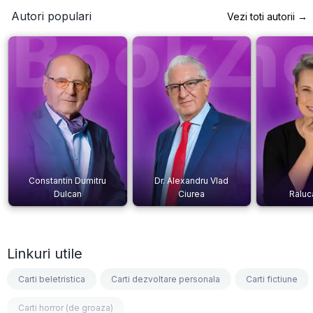
Autori populari
Vezi toti autorii →
Constantin Dumitru
Dr. Alexandru Vlad
Dulcan
Ciurea
Raluc
Linkuri utile
Carti beletristica
Carti dezvoltare personala
Carti fictiune
Carti horror (de groaza)