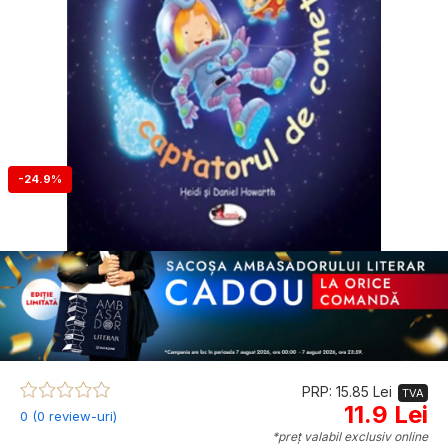
-24.9%
PRP: 15.85 Lei
TVA
11.9 Lei
0 (0 review-uri)
*preț valabil exclusiv online