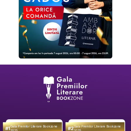
Gala Premilor Literare Bookzone
Gala Premilor Literare Bookzone
#1
#2
2025
2025