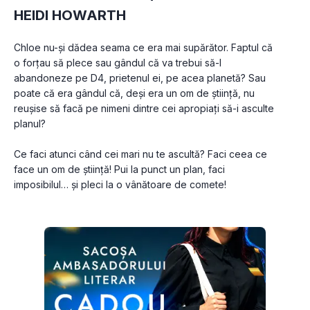
HEIDI HOWARTH
Chloe nu-şi dădea seama ce era mai supărător. Faptul că 
o forţau să plece sau gândul că va trebui să-l 
abandoneze pe D4, prietenul ei, pe acea planetă? Sau 
poate că era gândul că, deşi era un om de ştiinţă, nu 
reuşise să facă pe nimeni dintre cei apropiați să-i asculte 
planul?

Ce faci atunci când cei mari nu te ascultă? Faci ceea ce 
face un om de ştiinţă! Pui la punct un plan, faci 
imposibilul… şi pleci la o vânătoare de comete!