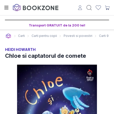
Transport GRATUIT de la 200 lei!
Carti
Carti pentru copii
Povesti si povestiri
Carti 9-12
HEIDI HOWARTH
Chloe si captatorul de comete