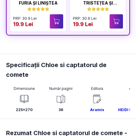
FURIA ȘI LINIȘTEA
TRISTEȚEA ȘI
BUCURIA
PRP: 30.9 Lei
PRP: 30.9 Lei
P
19.9 Lei
19.9 Lei
1
Specificații Chloe si captatorul de
comete
Dimensiune
Număr pagini
Editura
Aut
225x270
36
Aramis
HEIDI H
Rezumat Chloe si captatorul de comete -