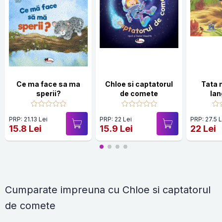
Ce ma face sa ma
Chloe si captatorul
Tata 
sperii?
de comete
la
PRP: 21.13 Lei
PRP: 22 Lei
PRP: 27.5 L
15.8 Lei
15.9 Lei
22 Lei
Cumparate impreuna cu Chloe si captatorul
de comete