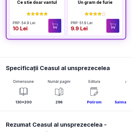
Ce stie doar vantul
Un gram de furie
PRP: 54.9 Lei
PRP: 51.9 Lei
10 Lei
9.9 Lei
Specificații Ceasul al unsprezecelea
Dimensiune
Număr pagini
Editura
Aut
130x200
296
Polirom
Salman R
Rezumat Ceasul al unsprezecelea -