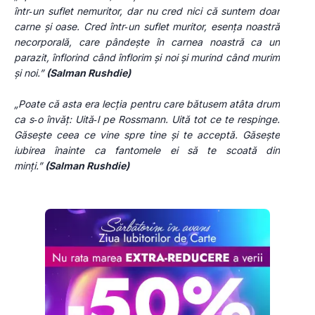
într‑un suflet nemuritor, dar nu cred nici că suntem doar 
carne și oase. Cred într‑un suflet muritor, esența noastră 
necorporală, care pândește în carnea noastră ca un 
parazit, înflorind când înflorim și noi și murind când murim 
și noi.” 
(Salman Rushdie)
„Poate că asta era lecția pentru care bătusem atâta drum 
ca s‑o învăț: Uită‑l pe Rossmann. Uită tot ce te respinge. 
Găsește ceea ce vine spre tine și te acceptă. Găsește 
iubirea înainte ca fantomele ei să te scoată din 
minți.” 
(Salman Rushdie)