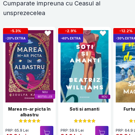
Cumparate impreuna cu Ceasul al
unsprezecelea
-5.3%
-2.9%
-12.2%
-20% EXTRA
-40% EXTRA
-30% EXTR
NOU
BESTSELLER
NOU
Marea m-ar picta în
Soti si amanti
Furtu
albastru
PRP: 65.9 Lei
PRP: 59.9 Lei
PRP: 64.9 