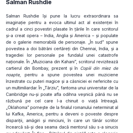
Salman Rushdie
Salman Rushdie își pune la lucru extraordinara sa 
imaginație pentru a evoca ultimul act al existenței în 
cadrul a cinci povestiri plasate în țările în care scriitorul 
și-a creat opera – India, Anglia și America – și populate 
de o galerie memorabilă de personaje. „În sud” spune 
povestea a doi bătrâni certăreți din Chennai, India, și a 
tragediei lor personale pe fundalul unei catastrofe 
naționale. În „Muziciana din Kahani”, scriitorul revizitează 
cartierul din Bombay, prezent și în 
Copiii din miez de 
noapte
, pentru a spune povestea unei muziciene 
înzestrate cu puteri magice și a căsniciei ei nefericite cu 
un multimiliardar. În „Târziu”, fantoma unui universitar de la 
Cambridge nu-și poate afla odihna veșnică până nu se 
răzbună pe cel care l-a chinuit o viață întreagă. 
„Oklahoma” pornește de la finalul romanului neterminat al 
lui Kafka, America, pentru a deveni o poveste despre 
dispariții, amăgiri și minciuni, în care un tânăr scriitor 
încearcă să-și dea seama dacă mentorul său s-a sinucis 