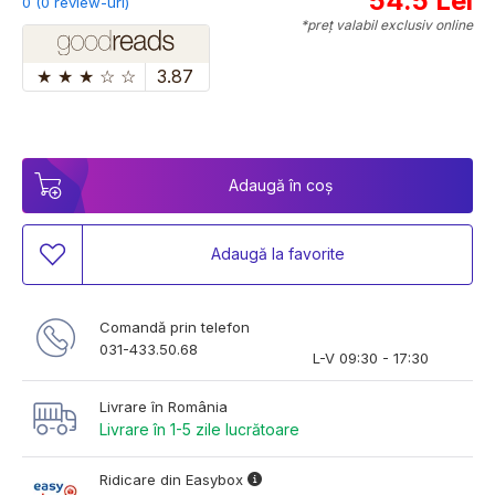
54.5 Lei
0 (0 review-uri)
*preț valabil exclusiv online
★
★
★
☆
☆
3.87
Adaugă în coș
Adaugă la favorite
Comandă prin telefon
031-433.50.68
L-V 09:30 - 17:30
Livrare în România
Livrare în 1-5 zile lucrătoare
Ridicare din Easybox