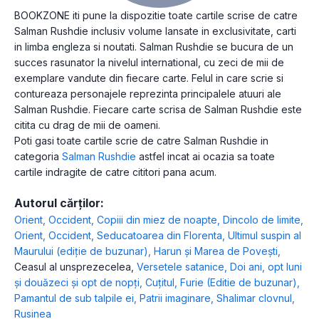
BOOKZONE iti pune la dispozitie toate cartile scrise de catre
Salman Rushdie inclusiv volume lansate in exclusivitate, carti
in limba engleza si noutati. Salman Rushdie se bucura de un
succes rasunator la nivelul international, cu zeci de mii de
exemplare vandute din fiecare carte. Felul in care scrie si
contureaza personajele reprezinta principalele atuuri ale
Salman Rushdie. Fiecare carte scrisa de Salman Rushdie este
citita cu drag de mii de oameni.
Poti gasi toate cartile scrie de catre Salman Rushdie in
categoria
Salman Rushdie
astfel incat ai ocazia sa toate
cartile indragite de catre cititori pana acum.
Autorul cărților:
Orient, Occident
,
Copiii din miez de noapte
,
Dincolo de limite
,
Orient, Occident
,
Seducatoarea din Florenta
,
Ultimul suspin al
Maurului (ediție de buzunar)
,
Harun şi Marea de Poveşti
,
Ceasul al unsprezecelea
,
Versetele satanice
,
Doi ani, opt luni
şi douăzeci şi opt de nopţi
,
Cuţitul
,
Furie (Editie de buzunar)
,
Pamantul de sub talpile ei
,
Patrii imaginare
,
Shalimar clovnul
,
Rusinea