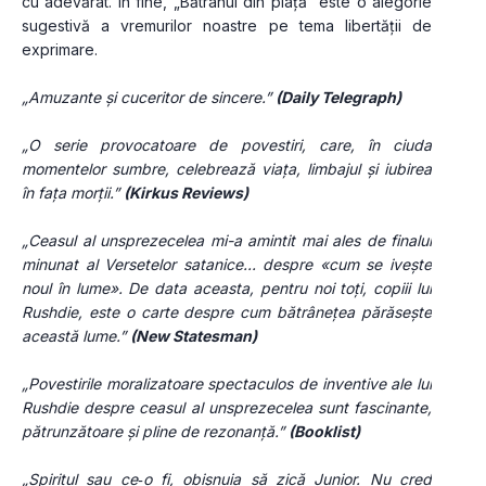
cu adevărat. În fine, „Bătrânul din piață” este o alegorie 
sugestivă a vremurilor noastre pe tema libertății de 
exprimare.
„Amuzante și cuceritor de sincere.” 
(Daily Telegraph)
„O serie provocatoare de povestiri, care, în ciuda 
momentelor sumbre, celebrează viața, limbajul și iubirea 
în fața morții.” 
(Kirkus Reviews)
„Ceasul al unsprezecelea mi-a amintit mai ales de finalul 
minunat al Versetelor satanice... despre «cum se ivește 
noul în lume». De data aceasta, pentru noi toți, copiii lui 
Rushdie, este o carte despre cum bătrânețea părăsește 
această lume.” 
(New Statesman)
„Povestirile moralizatoare spectaculos de inventive ale lui 
Rushdie despre ceasul al unsprezecelea sunt fascinante, 
pătrunzătoare și pline de rezonanță.” 
(Booklist)
„Spiritul sau ce‑o fi, obișnuia să zică Junior. Nu cred 