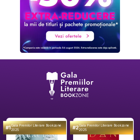
Gala Premilor Literare Bookzone
Gala Premilor Literare Bookzone
#1
#2
2025
2025