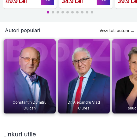
49.9 Lei
34.9 Lei
39.9 Le
Autori populari
Vezi toti autorii →
Constantin Dumitru
Dr. Alexandru Vlad
Dulcan
Ciurea
Raluc
Linkuri utile