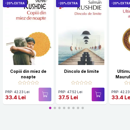
-20% EXTRA
-20% EXTRA
-20% EXTR
Copiii din miez de
Dincolo de limite
Ultimu
noapte
Maurulu
bu
PRP: 42.23 Lei
PRP: 47.52 Lei
PRP: 42.23
33.4 Lei
37.5 Lei
33.4 Le