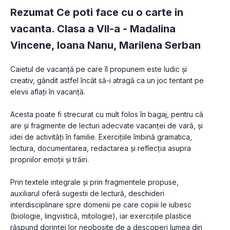
Rezumat Ce poti face cu o carte in
vacanta. Clasa a VII-a -
Madalina
Vincene
,
Ioana Nanu
,
Marilena Serban
Caietul de vacanță pe care îl propunem este ludic și 
creativ, gândit astfel încât să-i atragă ca un joc tentant pe 
elevii aflați în vacanță.
Acesta poate fi strecurat cu mult folos în bagaj, pentru că 
are și fragmente de lecturi adecvate vacanței de vară, și 
idei de activități în familie. Exercițiile îmbină gramatica, 
lectura, documentarea, redactarea și reflecția asupra 
propriilor emoții și trăiri.
Prin textele integrale și prin fragmentele propuse, 
auxiliarul oferă sugestii de lectură, deschideri 
interdisciplinare spre domenii pe care copiii le iubesc 
(biologie, lingvistică, mitologie), iar exercițiile plastice 
răspund dorinței lor neobosite de a descoperi lumea din 