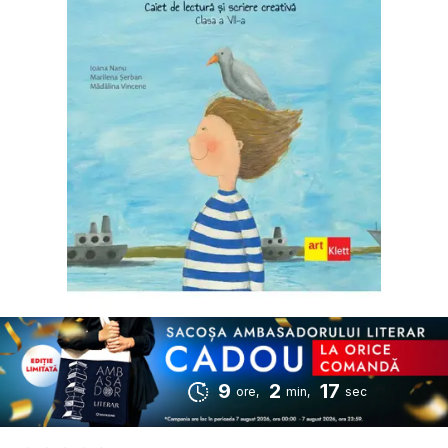
9
2
16
ore,
min,
sec