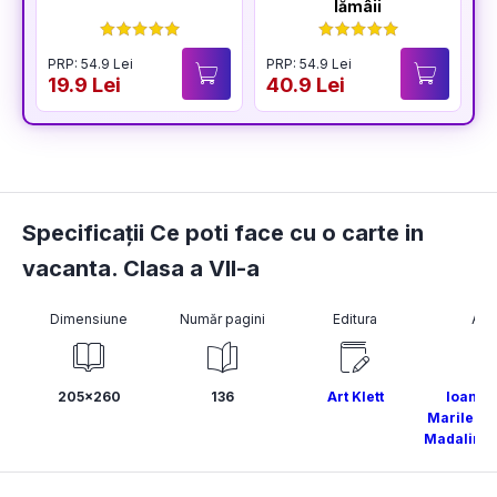
lămâii
PRP: 54.9 Lei
PRP: 54.9 Lei
P
19.9 Lei
40.9 Lei
4
Specificații Ce poti face cu o carte in
vacanta. Clasa a VII-a
Dimensiune
Număr pagini
Editura
Aut
205x260
136
Art Klett
Ioana 
Marilena
Madalina 