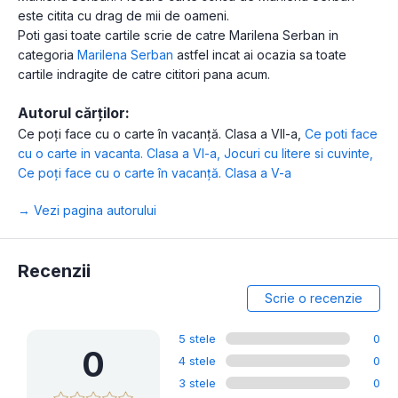
este citita cu drag de mii de oameni.
Poti gasi toate cartile scrie de catre Marilena Serban in
categoria
Marilena Serban
astfel incat ai ocazia sa toate
cartile indragite de catre cititori pana acum.
Autorul cărților:
Ce poți face cu o carte în vacanță. Clasa a VII-a
,
Ce poti face
cu o carte in vacanta. Clasa a VI-a
,
Jocuri cu litere si cuvinte
,
Ce poți face cu o carte în vacanță. Clasa a V-a
→ Vezi pagina autorului
Recenzii
Scrie o recenzie
5 stele
0
0
4 stele
0
3 stele
0