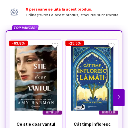
6 persoane se uită la acest produs.
Grăbește-te! La acest produs, stocurile sunt limitate.
TOP VÂNZĂRI
-63.8%
-25.5%
-
BESTSELLER
BESTSELLER
Ce stie doar vantul
Cât timp înfloresc