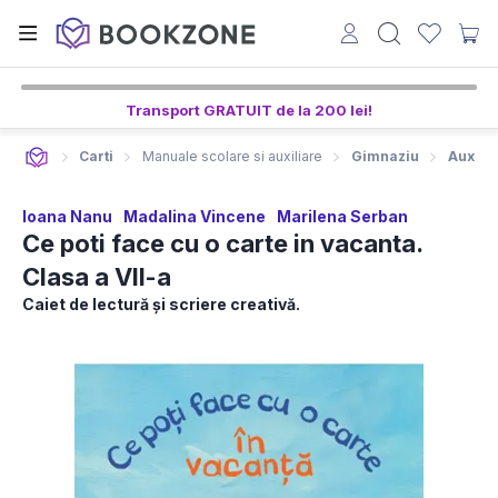
9
2
16
ore,
min,
sec
Transport GRATUIT de la 200 lei!
Carti
Manuale scolare si auxiliare
Gimnaziu
Auxili
Ioana Nanu
Madalina Vincene
Marilena Serban
Ce poti face cu o carte in vacanta.
Clasa a VII-a
Caiet de lectură și scriere creativă.