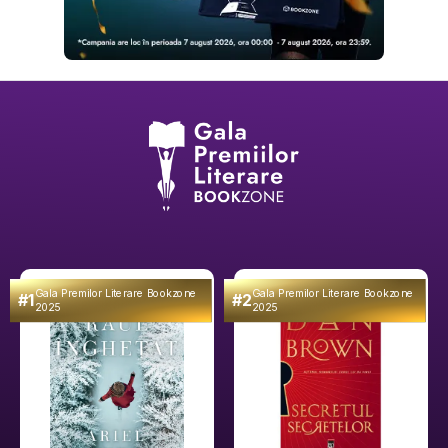
Gala Premilor Literare Bookzone
Gala Premilor Literare Bookzone
#1
#2
2025
2025