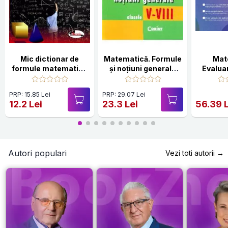
Mic dictionar de
Matematică. Formule
Mat
formule matematice
și noțiuni generale
Evalua
pentru clasele V-VIII
clasele V-VIII
2026. C
PRP: 15.85 Lei
PRP: 29.07 Lei
12.2 Lei
23.3 Lei
56.39 
Autori populari
Vezi toti autorii →