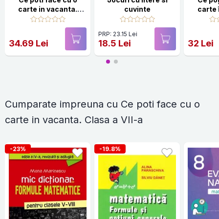
carte in vacanta.
cuvinte
carte 
Clasa a VI-a
Cla
PRP: 23.15 Lei
34.69 Lei
18.5 Lei
32 Lei
Cumparate impreuna cu Ce poti face cu o
carte in vacanta. Clasa a VII-a
-23%
-19.8%