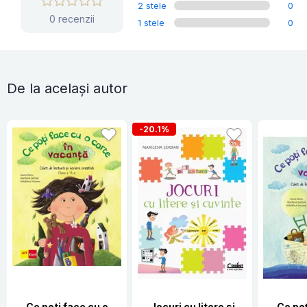
2 stele
0
0 recenzii
1 stele
0
De la același autor
-20.1%
Ce poti face cu o
Jocuri cu litere si
Ce poț