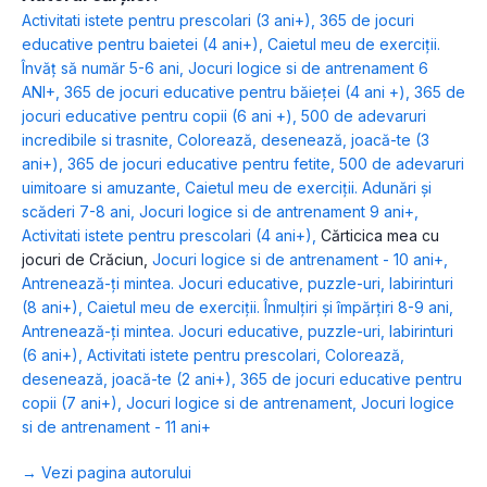
Activitati istete pentru prescolari (3 ani+)
,
365 de jocuri
educative pentru baietei (4 ani+)
,
Caietul meu de exerciții.
Învăț să număr 5-6 ani
,
Jocuri logice si de antrenament 6
ANI+
,
365 de jocuri educative pentru băieței (4 ani +)
,
365 de
jocuri educative pentru copii (6 ani +)
,
500 de adevaruri
incredibile si trasnite
,
Colorează, desenează, joacă-te (3
ani+)
,
365 de jocuri educative pentru fetite
,
500 de adevaruri
uimitoare si amuzante
,
Caietul meu de exerciții. Adunări și
scăderi 7-8 ani
,
Jocuri logice si de antrenament 9 ani+
,
Activitati istete pentru prescolari (4 ani+)
,
Cărticica mea cu
jocuri de Crăciun
,
Jocuri logice si de antrenament - 10 ani+
,
Antrenează-ți mintea. Jocuri educative, puzzle-uri, labirinturi
(8 ani+)
,
Caietul meu de exerciții. Înmulțiri și împărțiri 8-9 ani
,
Antrenează-ți mintea. Jocuri educative, puzzle-uri, labirinturi
(6 ani+)
,
Activitati istete pentru prescolari
,
Colorează,
desenează, joacă-te (2 ani+)
,
365 de jocuri educative pentru
copii (7 ani+)
,
Jocuri logice si de antrenament
,
Jocuri logice
si de antrenament - 11 ani+
→ Vezi pagina autorului