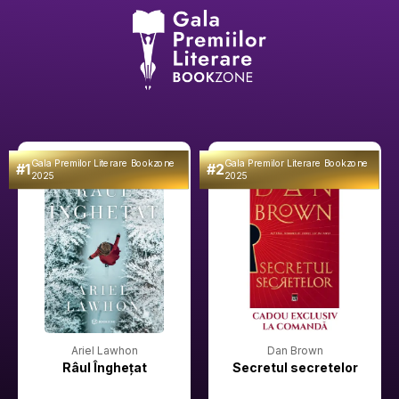
Gala Premilor Literare Bookzone
Gala Premilor Literare Bookzone
#1
#2
2025
2025
Ariel Lawhon
Dan Brown
Râul Înghețat
Secretul secretelor