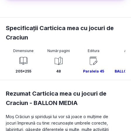
Specificații Carticica mea cu jocuri de
Craciun
Dimensiune
Număr pagini
Editura
Aut
205x255
48
Paralela 45
BALLON 
Rezumat Carticica mea cu jocuri de
Craciun -
BALLON MEDIA
Moș Crăciun și spiridușii lui vor să joace o mulțime de 
jocuri împreună cu tine: recunoaște umbrele corecte, 
labirinturi, găsește diferențele și multe, multe activități 