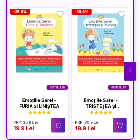
-35.6%
-35.6%
-
BESTSELLER
BESTSELLER
Emoțiile Sarei -
Emoțiile Sarei -
FURIA ȘI LINIȘTEA
TRISTEȚEA ȘI
BUCURIA
PRP: 30.9 Lei
PRP: 30.9 Lei
P
19.9 Lei
19.9 Lei
1