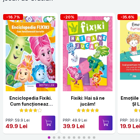
-16.7%
-20%
-35.6%
BESTSELLER
Enciclopedia Fixiki.
Fixiki: Hai să ne
Emoțiile Sare
Cum funcționează
jucăm!
ȘI 
lucrurile
PRP: 59.9 Lei
PRP: 49.9 Lei
PRP: 30.9 
49.9 Lei
39.9 Lei
19.9 Le