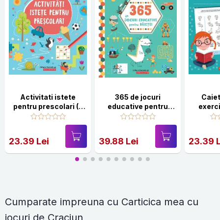
Activitati istete
365 de jocuri
Caie
pentru prescolari (3
educative pentru
exerci
ani+)
baietei (4 ani+)
numă
23.39 Lei
39.88 Lei
23.39 
Cumparate impreuna cu Carticica mea cu
jocuri de Craciun