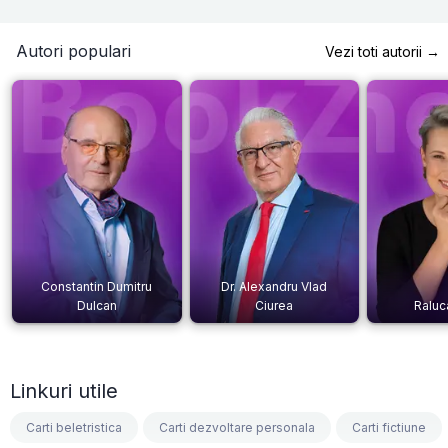
Autori populari
Vezi toti autorii →
Constantin Dumitru
Dr. Alexandru Vlad
Dulcan
Ciurea
Raluc
Linkuri utile
Carti beletristica
Carti dezvoltare personala
Carti fictiune