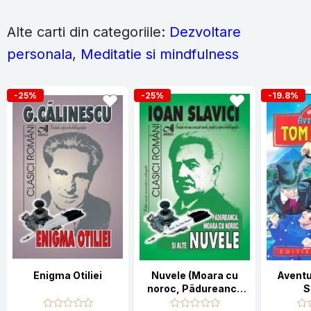
Alte carti din categoriile:
Dezvoltare
personala
,
Meditatie si mindfulness
-25%
-25%
-19.8%
Enigma Otiliei
Nuvele (Moara cu
Aventu
noroc, Pãdureanca
S
s.a.)