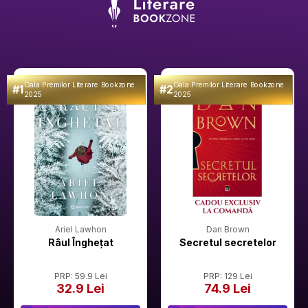
Gala Premilor Literare Bookzone
Gala Premilor Literare Bookzone
#1
#2
2025
2025
Ariel Lawhon
Dan Brown
Râul Înghețat
Secretul secretelor
PRP: 59.9 Lei
PRP: 129 Lei
32.9 Lei
74.9 Lei