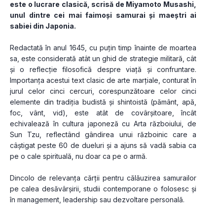
este o lucrare clasică, scrisă de Miyamoto Musashi, 
unul dintre cei mai faimoși samurai și maeștri ai 
sabiei din Japonia.
Redactată în anul 1645, cu puțin timp înainte de moartea 
sa, este considerată atât un ghid de strategie militară, cât 
și o reflecție filosofică despre viață și confruntare. 
Importanța acestui text clasic de arte marțiale, conturat în 
jurul celor cinci cercuri, corespunzătoare celor cinci 
elemente din tradiția budistă și shintoistă (pământ, apă, 
foc, vânt, vid), este atât de covârșitoare, încât 
echivalează în cultura japoneză cu Arta războiului, de 
Sun Tzu, reflectând gândirea unui războinic care a 
câștigat peste 60 de dueluri și a ajuns să vadă sabia ca 
pe o cale spirituală, nu doar ca pe o armă.
Dincolo de relevanța cărții pentru călăuzirea samurailor 
pe calea desăvârșirii, studii contemporane o folosesc și 
în management, leadership sau dezvoltare personală.