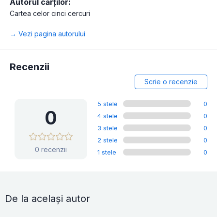
Autorul cărților:
Cartea celor cinci cercuri
→ Vezi pagina autorului
Recenzii
Scrie o recenzie
5 stele
0
0
4 stele
0
3 stele
0
2 stele
0
0 recenzii
1 stele
0
De la același autor