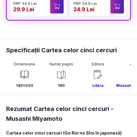
PRP: 54.9 Lei
PRP: 54.9 Lei
P
29.9 Lei
24.9 Lei
3
Specificații Cartea celor cinci cercuri
Dimensiune
Număr pagini
Editura
Aut
140x200
160
Litera
Musashi M
Rezumat Cartea celor cinci cercuri -
Musashi Miyamoto
Cartea celor cinci cercuri (Go Rin no Sho în japoneză) 