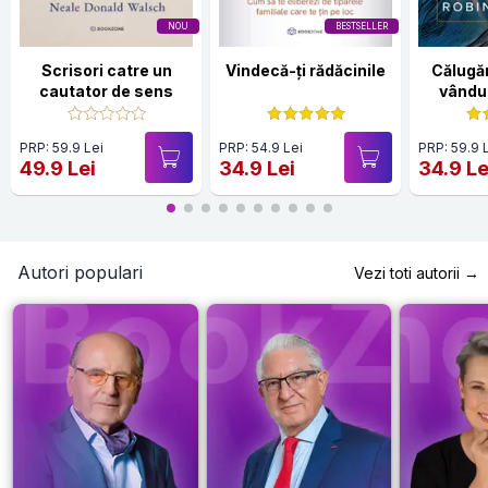
NOU
BESTSELLER
Scrisori catre un
Vindecă-ți rădăcinile
Călugăr
cautator de sens
vândut
PRP: 59.9 Lei
PRP: 54.9 Lei
PRP: 59.9 
49.9 Lei
34.9 Lei
34.9 Le
Autori populari
Vezi toti autorii →