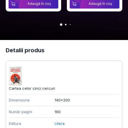
Adaugă în coș
Adaugă în coș
Detalii produs
Cartea celor cinci cercuri
Dimensiune
140x200
Număr pagini
160
Editura
Litera