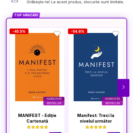
Grăbește-te! La acest produs, stocurile sunt limitate.
TOP VÂNZĂRI
-45.5%
-54.6%
-
HARDCOVER
HARDCOVER
BESTSELLER
BESTSELLER
MANIFEST - Ediție
Manifest: Treci la
Cartonată
nivelul următor