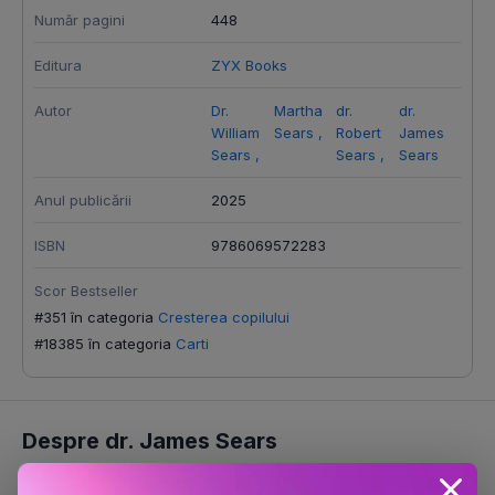
Număr pagini
448
Editura
ZYX Books
Autor
Dr.
Martha
dr.
dr.
William
Sears
,
Robert
James
Sears
,
Sears
,
Sears
Anul publicării
2025
ISBN
9786069572283
Scor Bestseller
#351 în categoria
Cresterea copilului
#18385 în categoria
Carti
Despre dr. James Sears