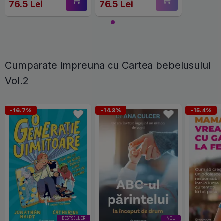
76.5 Lei
76.5 Lei
Cumparate impreuna cu Cartea bebelusului
Vol.2
-16.7%
-14.3%
-15.4%
BESTSELLER
NOU