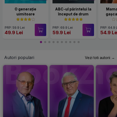
O generație
ABC-ul părintelui la
Mama,
uimitoare
început de drum
gașca 
PRP: 59.9 Lei
PRP: 69.9 Lei
PRP: 64.9 
49.9 Lei
59.9 Lei
54.9 Le
Autori populari
Vezi toti autorii →