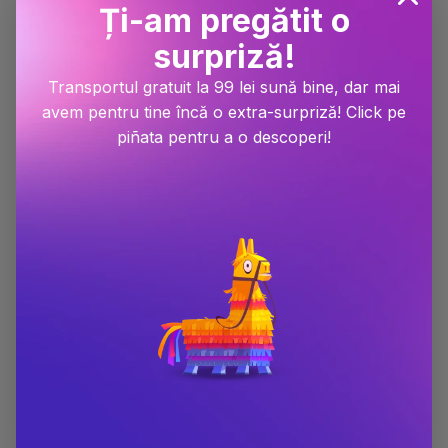
Ți-am pregătit o
surpriză!
Transportul gratuit la 99 lei sună bine, dar mai
avem pentru tine încă o extra-surpriză! Click pe
piñata pentru a o descoperi!
BOOKZONE iti pune la dispozitie toate cartile scrise de catre
dr. James Sears inclusiv volume lansate in exclusivitate, carti
in limba engleza si noutati. dr. James Sears se bucura de un
succes rasunator la nivelul international, cu zeci de mii de
exemplare vandute din fiecare carte. Felul in care scrie si
contureaza personajele reprezinta principalele atuuri ale dr.
James Sears. Fiecare carte scrisa de dr. James Sears este
citita cu drag de mii de oameni.
Poti gasi toate cartile scrie de catre dr. James Sears in
categoria
dr. James Sears
astfel incat ai ocazia sa toate
cartile indragite de catre cititori pana acum.