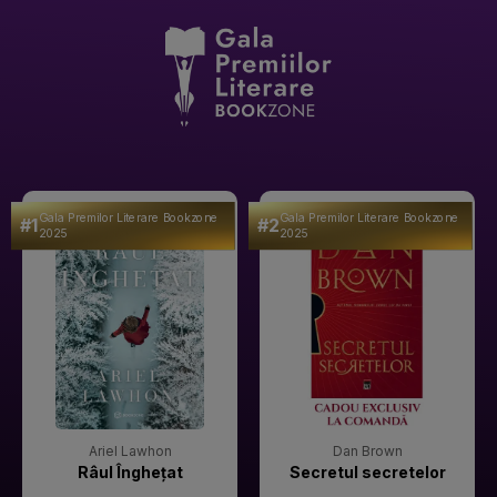
Gala Premilor Literare Bookzone
Gala Premilor Literare Bookzone
#1
#2
2025
2025
Ariel Lawhon
Dan Brown
Râul Înghețat
Secretul secretelor