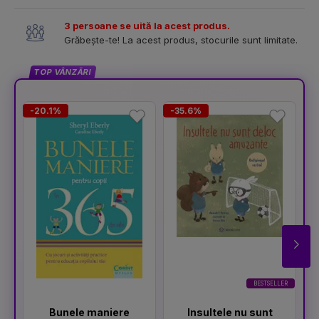
3 persoane se uită la acest produs.
Grăbește-te! La acest produs, stocurile sunt limitate.
TOP VÂNZĂRI
-20.1%
-35.6%
-
BESTSELLER
Bunele maniere
Insultele nu sunt