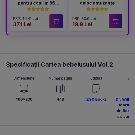
pentru copii in 365
deloc amuzante
de zile
PRP: 46.41 Lei
PRP: 30.9 Lei
P
37.1 Lei
19.9 Lei
1
Specificații Cartea bebelusului Vol.2
Dimensiune
Număr pagini
Editura
Aut
160x230
448
ZYX Books
Dr. Willia
Martha 
dr. Rober
dr. Jame