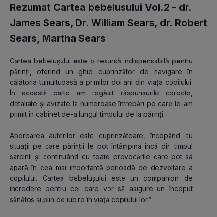
Rezumat Cartea bebelusului Vol.2 -
dr.
James Sears
,
Dr. William Sears
,
dr. Robert
Sears
,
Martha Sears
Cartea bebelușului este o resursă indispensabilă pentru 
părinți, oferind un ghid cuprinzător de navigare în 
călătoria tumultuoasă a primilor doi ani din viața copilului. 
În această carte am regăsit răspunsurile corecte, 
detaliate și avizate la numeroase întrebări pe care le-am 
primit în cabinet de-a lungul timpului de la părinți.
Abordarea autorilor este cuprinzătoare, începând cu 
situații pe care părinții le pot întâmpina încă din timpul 
sarcinii și continuând cu toate provocările care pot să 
apară în cea mai importantă perioadă de dezvoltare a 
copilului. Cartea bebelușului este un companion de 
încredere pentru cei care vor să asigure un început 
sănătos și plin de iubire în viața copilului lor.”