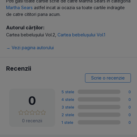
Poti gasi toate cartile scrie de catre Martha Sears in categoria
Martha Sears
astfel incat ai ocazia sa toate cartile indragite
de catre cititori pana acum.
Autorul cărților:
Cartea bebelușului Vol.2
,
Cartea bebelușului Vol.1
→ Vezi pagina autorului
Recenzii
Scrie o recenzie
5 stele
0
0
4 stele
0
3 stele
0
2 stele
0
0 recenzii
1 stele
0