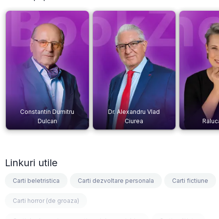
Constantin Dumitru
Dr. Alexandru Vlad
Dulcan
Ciurea
Raluc
Linkuri utile
Carti beletristica
Carti dezvoltare personala
Carti fictiune
Carti horror (de groaza)