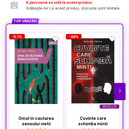
6 persoane se uită la acest produs.
Grăbește-te! La acest produs, stocurile sunt limitate.
TOP VÂNZĂRI
-5.1%
-48%
-
BESTSELLER
Omul in cautarea
Cuvinte care
sensului vietii
schimba minti