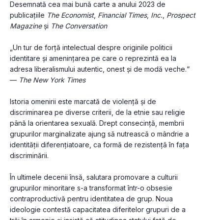
Desemnată cea mai bună carte a anului 2023 de 
publicațiile 
The Economist
, 
Financial Times
, 
Inc.
, 
Prospect 
Magazine
 și 
The Conversation
„Un tur de forță intelectual despre originile politicii 
identitare și amenin­țarea pe care o reprezintă ea la 
adresa liberalismului autentic, onest și de modă veche.“ 
— 
The New York Times
Istoria omenirii este marcată de violență și de 
discriminarea pe diverse criterii, de la etnie sau religie 
până la orientarea sexuală. Drept consecință, membrii 
grupurilor marginalizate ajung să nutrească o mândrie a 
identității diferențiatoare, ca formă de rezistență în fața 
discriminării.
În ultimele decenii însă, salutara promovare a culturii 
grupurilor minoritare s-a transformat într-o obsesie 
contraproductivă pentru identitatea de grup. Noua 
ideologie contestă capacitatea diferitelor grupuri de a 