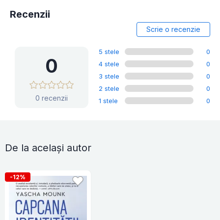
Recenzii
Scrie o recenzie
5 stele
0
0
4 stele
0
3 stele
0
2 stele
0
0 recenzii
1 stele
0
De la același autor
-12%