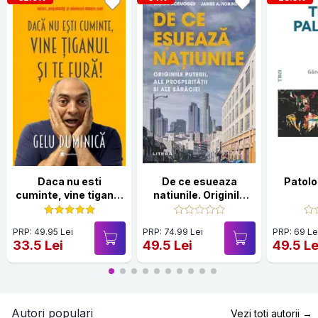
Daca nu esti
De ce esueaza
Patolog
cuminte, vine tiganul
natiunile. Originile
si te fura!
puterii, ale
prosperitatii si ale
PRP: 49.95 Lei
PRP: 74.99 Lei
PRP: 69 Le
saraciei
33.5 Lei
49.5 Lei
49.5 Le
Autori populari
Vezi toti autorii →