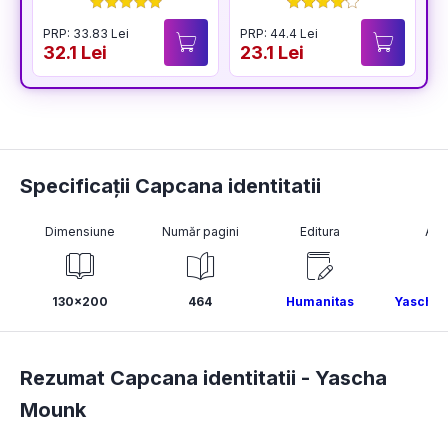
PRP: 33.83 Lei
PRP: 44.4 Lei
P
32.1 Lei
23.1 Lei
3
Specificații Capcana identitatii
Dimensiune
Număr pagini
Editura
Aut
130x200
464
Humanitas
Yascha 
Rezumat Capcana identitatii -
Yascha
Mounk