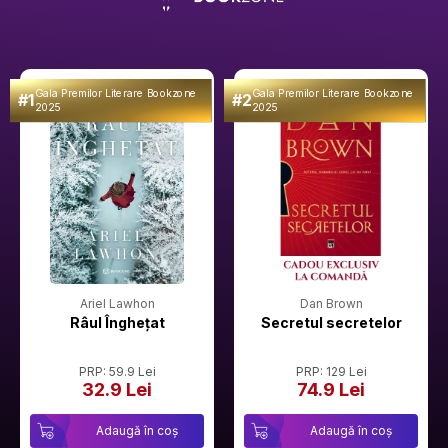
Gala Premilor Literare Bookzone
Gala Premilor Literare Bookzone
#1
#2
2025
2025
Ariel Lawhon
Dan Brown
Râul Înghețat
Secretul secretelor
PRP: 59.9 Lei
PRP: 129 Lei
32.9 Lei
74.9 Lei
Adaugă în coș
Adaugă în coș