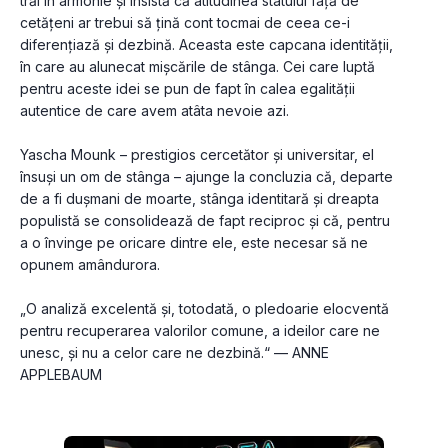
trăi în armonie și insistă că atitudinea statului față de 
cetățeni ar trebui să țină cont tocmai de ceea ce-i 
diferențiază și dezbină. Aceasta este capcana identității, 
în care au alunecat mișcările de stânga. Cei care luptă 
pentru aceste idei se pun de fapt în calea egalității 
autentice de care avem atâta nevoie azi.
Yascha Mounk – prestigios cercetător și universitar, el 
însuși un om de stânga – ajunge la concluzia că, departe 
de a fi dușmani de moarte, stânga identitară și dreapta 
populistă se consolidează de fapt reciproc și că, pentru 
a o învinge pe oricare dintre ele, este necesar să ne 
opunem amândurora.
„O analiză excelentă și, totodată, o pledoarie elocventă 
pentru recuperarea valorilor comune, a ideilor care ne 
unesc, și nu a celor care ne dezbină.“ — ANNE 
APPLEBAUM