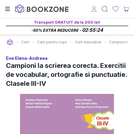
Transport GRATUIT de la 200 lei!
02:55:23
-50% EXTRA REDUCERE -
Carti
Carti pentru copii
Carti educative
Campioni la sc
Ene Elena-Andreea
Campioni la scrierea corecta. Exercitii
de vocabular, ortografie si punctuatie.
Clasele III-IV