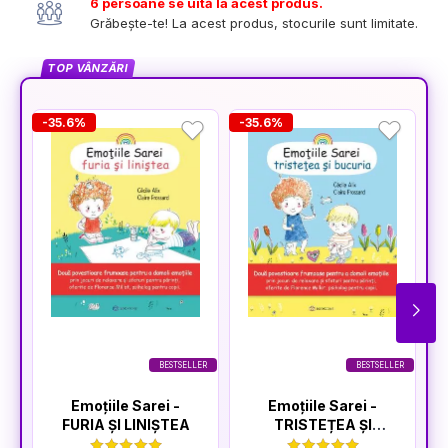
6 persoane se uită la acest produs.
Grăbește-te! La acest produs, stocurile sunt limitate.
TOP VÂNZĂRI
-35.6%
-35.6%
-
BESTSELLER
BESTSELLER
Emoțiile Sarei -
Emoțiile Sarei -
FURIA ȘI LINIȘTEA
TRISTEȚEA ȘI
BUCURIA