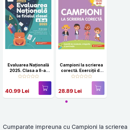
Evaluarea Națională
Campioni la scrierea
2025. Clasa a II-a.
corectă. Exerciții de
Scris. Citit.
vocabular, ortografie
Matematică
și punctuație. Clasele
III-IV
40.99 Lei
28.89 Lei
Cumparate impreuna cu Campioni la scrierea