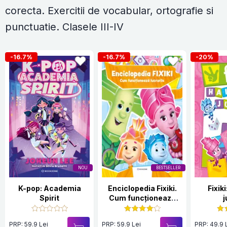
corecta. Exercitii de vocabular, ortografie si
punctuatie. Clasele III-IV
-16.7%
-16.7%
-20%
NOU
BESTSELLER
K-pop: Academia
Enciclopedia Fixiki.
Fixik
Spirit
Cum funcționează
j
lucrurile
PRP: 59.9 Lei
PRP: 59.9 Lei
PRP: 49.9 