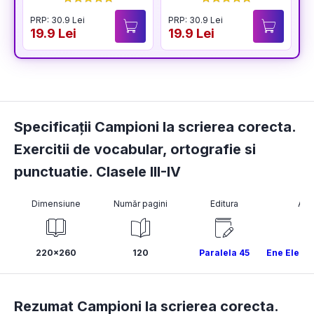
PRP: 30.9 Lei
PRP: 30.9 Lei
P
19.9 Lei
19.9 Lei
1
Specificații Campioni la scrierea corecta.
Exercitii de vocabular, ortografie si
punctuatie. Clasele III-IV
Dimensiune
Număr pagini
Editura
Aut
220x260
120
Paralela 45
Ene Elena
Rezumat Campioni la scrierea corecta.