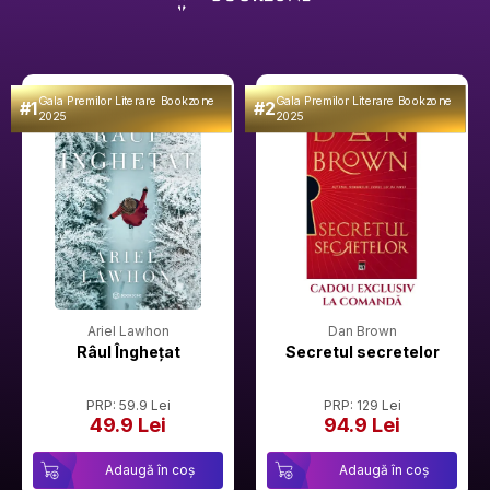
Gala Premilor Literare Bookzone
Gala Premilor Literare Bookzone
#1
#2
2025
2025
Ariel Lawhon
Dan Brown
Râul Înghețat
Secretul secretelor
PRP: 59.9 Lei
PRP: 129 Lei
49.9 Lei
94.9 Lei
Adaugă în coș
Adaugă în coș