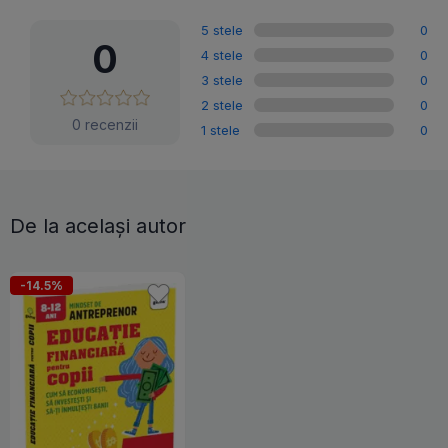
5 stele
0
0
4 stele
0
3 stele
0
2 stele
0
0 recenzii
1 stele
0
De la același autor
-14.5%