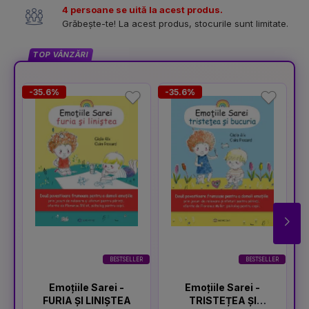
4 persoane se uită la acest produs.
Grăbește-te! La acest produs, stocurile sunt limitate.
TOP VÂNZĂRI
-35.6%
-35.6%
-
BESTSELLER
BESTSELLER
Emoțiile Sarei -
Emoțiile Sarei -
FURIA ȘI LINIȘTEA
TRISTEȚEA ȘI