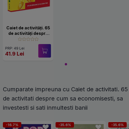
Caiet de activități. 65
de activități despre
cum să
economisești, să
PRP: 49 Lei
investești și săți
41.9 Lei
înmulțești banii
Cumparate impreuna cu Caiet de activitati. 65
de activitati despre cum sa economisesti, sa
investesti si sati inmultesti banii
-16.7%
-35.6%
-35.6%