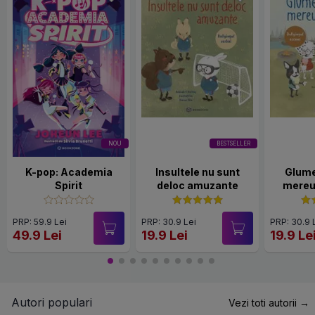
NOU
BESTSELLER
K-pop: Academia
Insultele nu sunt
Glume
Spirit
deloc amuzante
mereu
PRP: 59.9 Lei
PRP: 30.9 Lei
PRP: 30.9 
49.9 Lei
19.9 Lei
19.9 Le
Autori populari
Vezi toti autorii →