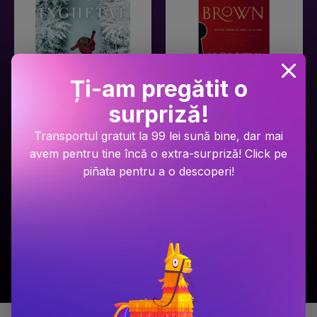
Ți-am pregătit o
surpriză!
Ariel Lawhon
Dan Brown
Transportul gratuit la 99 lei sună bine, dar mai
Râul Înghețat
Secretul secretelor
avem pentru tine încă o extra-surpriză! Click pe
piñata pentru a o descoperi!
PRP: 59.9 Lei
PRP: 129 Lei
49.9 Lei
94.9 Lei
Adaugă în coș
Adaugă în coș