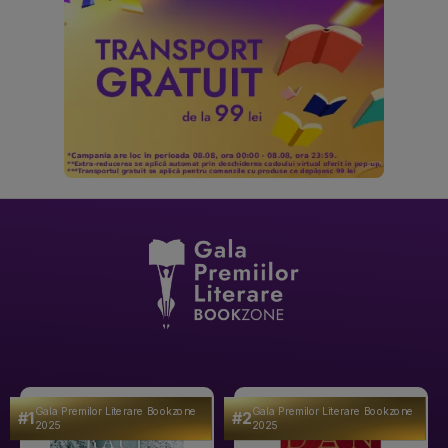
Gala Premilor Literare Bookzone
Gala Premilor Literare Bookzone
#1
#2
2025
2025