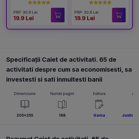
BUCURIA
PRP: 30.9 Lei
PRP: 30.9 Lei
P
19.9 Lei
19.9 Lei
1
Specificații Caiet de activitati. 65 de
activitati despre cum sa economisesti, sa
investesti si sati inmultesti banii
Dimensiune
Număr pagini
Editura
Aut
205x255
168
Gama
Justine 