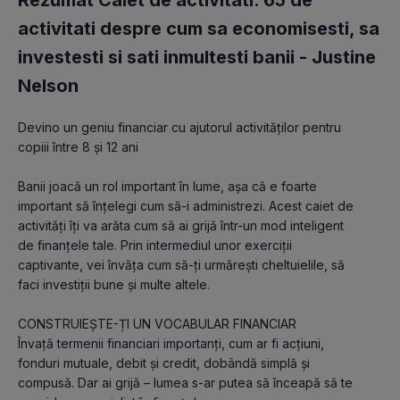
Rezumat Caiet de activitati. 65 de
activitati despre cum sa economisesti, sa
investesti si sati inmultesti banii -
Justine
Nelson
Devino un geniu financiar cu ajutorul activităților pentru 
copiii între 8 și 12 ani
Banii joacă un rol important în lume, așa că e foarte 
important să înțelegi cum să-i administrezi. Acest caiet de 
activități îți va arăta cum să ai grijă într-un mod inteligent 
de finanțele tale. Prin intermediul unor exerciții 
captivante, vei învăța cum să-ți urmărești cheltuielile, să 
faci investiții bune și multe altele.
CONSTRUIEȘTE-ȚI UN VOCABULAR FINANCIAR
Învață termenii financiari importanți, cum ar fi acțiuni, 
fonduri mutuale, debit și credit, dobândă simplă și 
compusă. Dar ai grijă – lumea s-ar putea să înceapă să te 