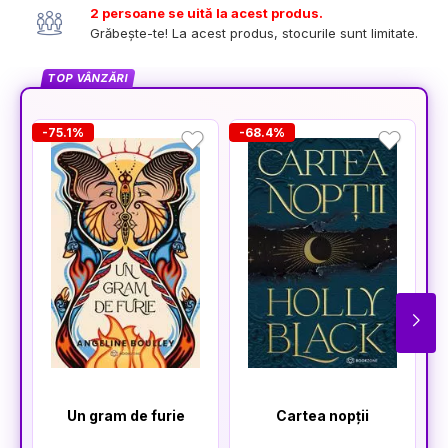
2 persoane se uită la acest produs.
Grăbește-te! La acest produs, stocurile sunt limitate.
TOP VÂNZĂRI
-75.1%
-68.4%
-
Un gram de furie
Cartea nopții