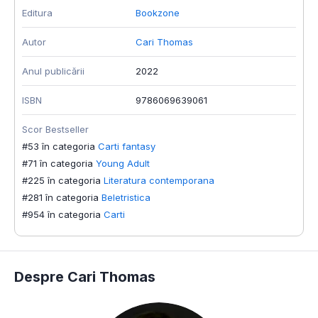
Editura
Bookzone
E
Autor
Cari Thomas
A
Anul publicării
2022
A
ISBN
9786069639061
I
Scor Bestseller
S
#53 în categoria
Carti fantasy
#
#71 în categoria
Young Adult
#
#225 în categoria
Literatura contemporana
#
#281 în categoria
Beletristica
#
#954 în categoria
Carti
#
Despre Cari Thomas