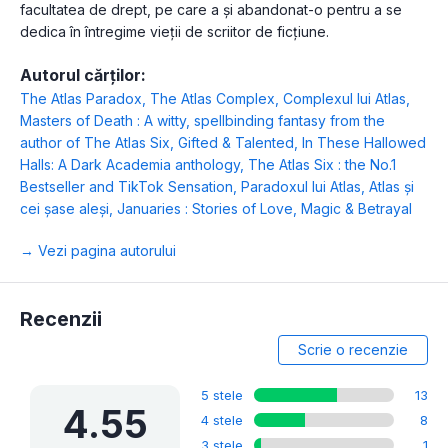
facultatea de drept, pe care a și abandonat-o pentru a se
dedica în întregime vieții de scriitor de ficțiune.
Autorul cărților:
The Atlas Paradox
,
The Atlas Complex
,
Complexul lui Atlas
,
Masters of Death : A witty, spellbinding fantasy from the
author of The Atlas Six
,
Gifted & Talented
,
In These Hallowed
Halls: A Dark Academia anthology
,
The Atlas Six : the No.1
Bestseller and TikTok Sensation
,
Paradoxul lui Atlas
,
Atlas și
cei șase aleși
,
Januaries : Stories of Love, Magic & Betrayal
→ Vezi pagina autorului
Recenzii
Scrie o recenzie
5 stele
13
4.55
4 stele
8
3 stele
1