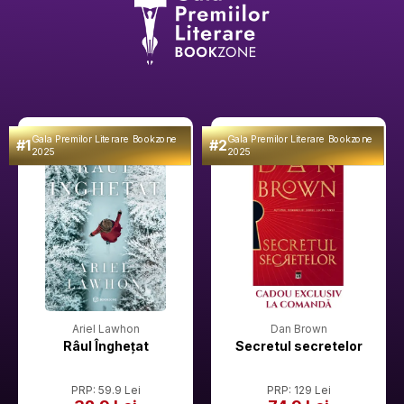
Gala Premilor Literare Bookzone
Gala Premilor Literare Bookzone
#1
#2
2025
2025
Ariel Lawhon
Dan Brown
Râul Înghețat
Secretul secretelor
PRP: 59.9 Lei
PRP: 129 Lei