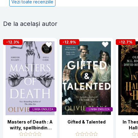
Vezi toate recenziile
De la același autor
-12.3%
-12.9%
-12.7%
LIMBA ENGLEZA
LIMBA ENGLEZA
Masters of Death : A
Gifted & Talented
In The
witty, spellbinding
Hall
fantasy from the
Academi