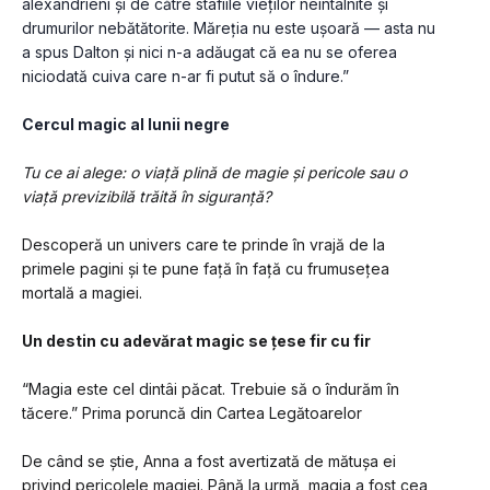
alexandrieni și de către stafiile vieților neîntâlnite și 
drumurilor nebătătorite. Măreția nu este ușoară — asta nu 
a spus Dalton și nici n-a adăugat că ea nu se oferea 
niciodată cuiva care n-ar fi putut să o îndure.”
Cercul magic al lunii negre
Tu ce ai alege: o viață plină de magie și pericole sau o 
viață previzibilă trăită în siguranță?
Descoperă un univers care te prinde în vrajă de la 
primele pagini și te pune față în față cu frumusețea 
mortală a magiei. 
Un destin cu adevărat magic se țese fir cu fir
“Magia este cel dintâi păcat. Trebuie să o îndurăm în 
tăcere.” Prima poruncă din Cartea Legătoarelor
De când se știe, Anna a fost avertizată de mătușa ei 
privind pericolele magiei. Până la urmă, magia a fost cea 