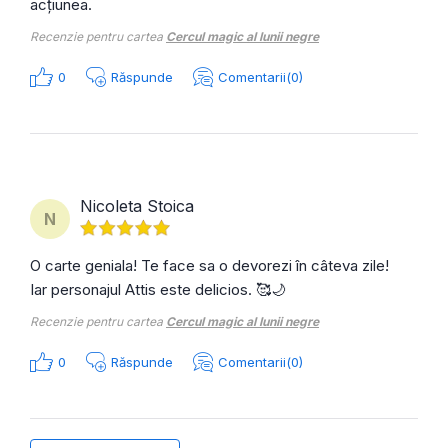
acțiunea.
Recenzie pentru cartea
Cercul magic al lunii negre
0
Răspunde
Comentarii(0)
Nicoleta Stoica
N
O carte geniala! Te face sa o devorezi în câteva zile!
Iar personajul Attis este delicios. 🥰🌙
Recenzie pentru cartea
Cercul magic al lunii negre
0
Răspunde
Comentarii(0)