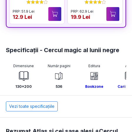
PRP: 51.9 Lei
PRP: 62.9 Lei
P
12.9 Lei
19.9 Lei
6
Specificații - Cercul magic al lunii negre
Dimensiune
Număr pagini
Editura
Aut
130x200
536
Bookzone
Cari T
Vezi toate specificațiile
Rezumat Atlas si cei sase alesi +Cercul