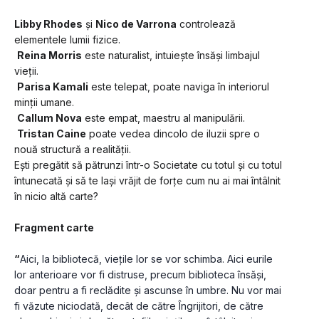
Libby Rhodes
 și 
Nico de Varrona
 controlează 
elementele lumii fizice.
Reina Morris
 este naturalist, intuiește însăși limbajul 
vieții.
Parisa Kamali
 este telepat, poate naviga în interiorul 
minții umane.
Callum Nova
 este empat, maestru al manipulării.
Tristan Caine
 poate vedea dincolo de iluzii spre o 
nouă structură a realității.
Ești pregătit să pătrunzi într-o Societate cu totul și cu totul 
întunecată și să te lași vrăjit de forțe cum nu ai mai întâlnit 
în nicio altă carte?
Fragment carte
“
Aici, la bibliotecă, viețile lor se vor schimba. Aici eurile 
lor anterioare vor fi distruse, precum biblioteca însăși, 
doar pentru a fi reclădite și ascunse în umbre. Nu vor mai 
fi văzute niciodată, decât de către Îngrijitori, de către 