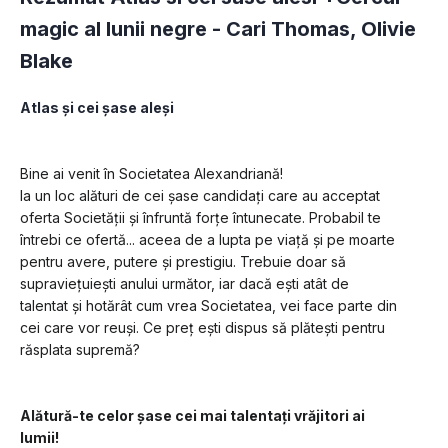
magic al lunii negre -
Cari Thomas
,
Olivie
Blake
Atlas și cei șase aleși
Bine ai venit în Societatea Alexandriană! 
Ia un loc alături de cei șase candidați care au acceptat 
oferta Societății și înfruntă forțe întunecate. Probabil te 
întrebi ce ofertă... aceea de a lupta pe viață și pe moarte 
pentru avere, putere și prestigiu. Trebuie doar să 
supraviețuiești anului următor, iar dacă ești atât de 
talentat și hotărât cum vrea Societatea, vei face parte din 
cei care vor reuși. Ce preț ești dispus să plătești pentru 
răsplata supremă?
Alătură-te celor șase cei mai talentați vrăjitori ai 
lumii!