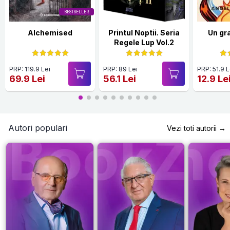
BESTSELLER
Alchemised
Printul Noptii. Seria
Un gr
Regele Lup Vol.2
PRP: 119.9 Lei
PRP: 89 Lei
PRP: 51.9 L
69.9 Lei
56.1 Lei
12.9 Le
Autori populari
Vezi toti autorii →