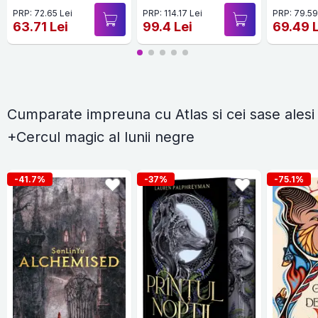
author of The Atlas
PRP: 72.65 Lei
PRP: 114.17 Lei
PRP: 79.59
Six
63.71 Lei
99.4 Lei
69.49 
Cumparate impreuna cu Atlas si cei sase alesi
+Cercul magic al lunii negre
-41.7%
-37%
-75.1%