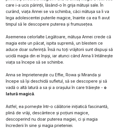
care i-a ucis părinții, lăsând-o în grija mătușii sale. În 
curând, viața Annei se va schimba, căci mătușa sa îi va 
lega adolescentei puterile magice, înainte ca ea fi avut 
timpul să le descopere puterea și frumusețea.
Asemenea celorlalte Legătoare, mătușa Annei crede că 
magia este un păcat, ispita supremă, un blestem ce 
aduce doar suferință. Însă nu toți vrăjitorii sunt dispuși să 
ucidă magia din ei înșiși, iar atunci când Anna îi întâlnește 
viața sa începe să se schimbe. 
Anna se împrietenește cu Effie, Rowa și Miranda și 
începe să își deschidă sufletul, să se descopere și să 
vadă o altă latură a sa și a orașului în care trăiește - 
o 
latură magică
.
Astfel, ea pornește într-o călătorie inițiatică fascinantă, 
plină de vrăji, descântece și poțiuni magice, 
descoperind nu doar puterea magiei, ci și magia 
încrederii în sine și magia prieteniei.