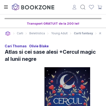
Transport GRATUIT de la 200 lei!
Carti
Beletristica
Young Adult
Carti fantasy
Atlas
Cari Thomas
Olivie Blake
Atlas si cei sase alesi +Cercul magic
al lunii negre