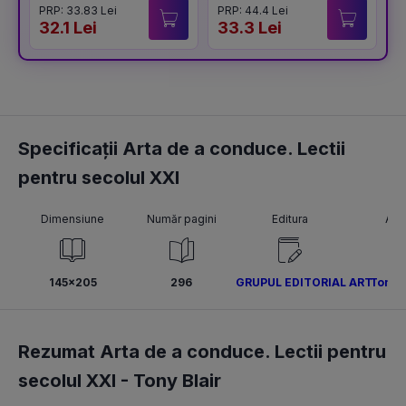
PRP: 33.83 Lei
PRP: 44.4 Lei
P
32.1 Lei
33.3 Lei
4
Specificații Arta de a conduce. Lectii
pentru secolul XXI
Dimensiune
Număr pagini
Editura
Aut
145x205
296
GRUPUL EDITORIAL ART
Tony B
Rezumat Arta de a conduce. Lectii pentru
secolul XXI -
Tony Blair