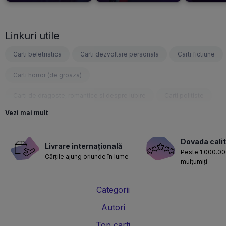
Linkuri utile
Carti beletristica
Carti dezvoltare personala
Carti fictiune
Carti horror (de groaza)
Carti de dragoste, romantice si despre iubire
Carti politiste
Vezi mai mult
Carti fantasy
Carti psihologice
Carti nutritie, sanatate si de slabit
Carti diete
Dovada calit
Livrare internațională
Peste 1.000.000
Cărțile ajung oriunde în lume
Carti despre sarcina si nastere
Carti educatie financiara
mulțumiți
Carti management si leadership
Carti marketing si vanzari
Categorii
Carti de istorie
Carti pentru copii
Carti Parintele Necula
Autori
Carti Dr. Alexandru Ciurea
Carti Parintele Vasile Ioana
Top carti