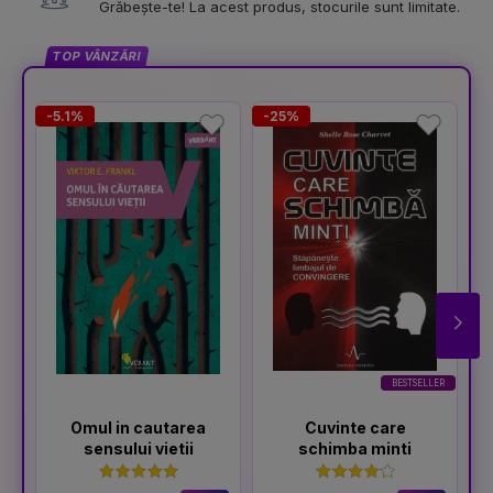
Grăbește-te! La acest produs, stocurile sunt limitate.
TOP VÂNZĂRI
-5.1%
-25%
-
BESTSELLER
Omul in cautarea
Cuvinte care
sensului vietii
schimba minti