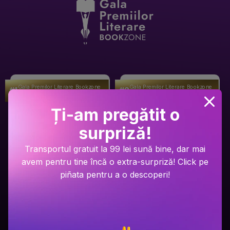
Gala Premilor Literare Bookzone
Gala Premilor Literare Bookzone
#1
#2
2025
2025
Ți-am pregătit o
surpriză!
Transportul gratuit la 99 lei sună bine, dar mai
avem pentru tine încă o extra-surpriză! Click pe
piñata pentru a o descoperi!
Ariel Lawhon
Dan Brown
Râul Înghețat
Secretul secretelor
PRP: 59.9 Lei
PRP: 129 Lei