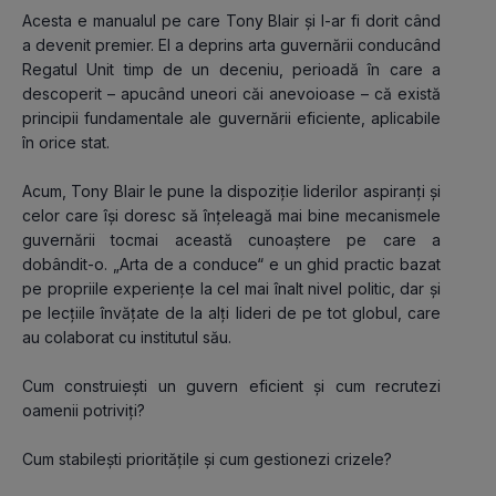
Acesta e manualul pe care Tony Blair și l-ar fi dorit când 
a devenit premier. El a deprins arta guvernării conducând 
Regatul Unit timp de un deceniu, perioadă în care a 
descoperit – apucând uneori căi anevoioase – că există 
principii fundamentale ale guvernării eficiente, aplicabile 
în orice stat.
Acum, Tony Blair le pune la dispoziție liderilor aspiranți și 
celor care își doresc să înțeleagă mai bine mecanismele 
guvernării tocmai această cunoaștere pe care a 
dobândit-o. „Arta de a conduce“ e un ghid practic bazat 
pe propriile experiențe la cel mai înalt nivel politic, dar și 
pe lecțiile învățate de la alți lideri de pe tot globul, care 
au colaborat cu institutul său.
Cum construiești un guvern eficient și cum recrutezi 
oamenii potriviți?
Cum stabilești prioritățile și cum gestionezi crizele?