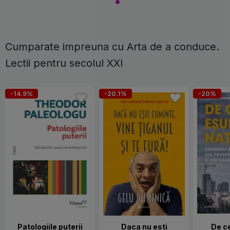
Cumparate impreuna cu Arta de a conduce.
Lectii pentru secolul XXI
-14.9%
-20.1%
-20%
Patologiile puterii
Daca nu esti
De c