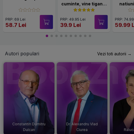
cuminte, vine tiganul
natiuni
si te fura!
put
prosper
PRP: 69 Lei
PRP: 49.95 Lei
PRP: 74.99
s
58.7 Lei
39.9 Lei
59.99 
Autori populari
Vezi toti autorii →
Constantin Dumitru
Dr. Alexandru Vlad
Dulcan
Ciurea
Raluc