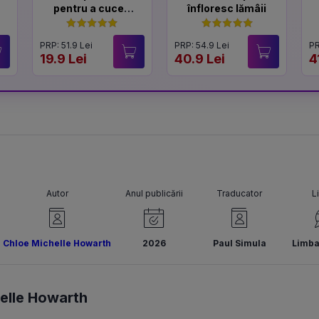
pentru a cuceri
înfloresc lămâii
un Lord
PRP: 51.9 Lei
PRP: 54.9 Lei
PR
19.9 Lei
40.9 Lei
4
Autor
Anul publicării
Traducator
L
Chloe Michelle Howarth
2026
Paul Simula
Limb
elle Howarth