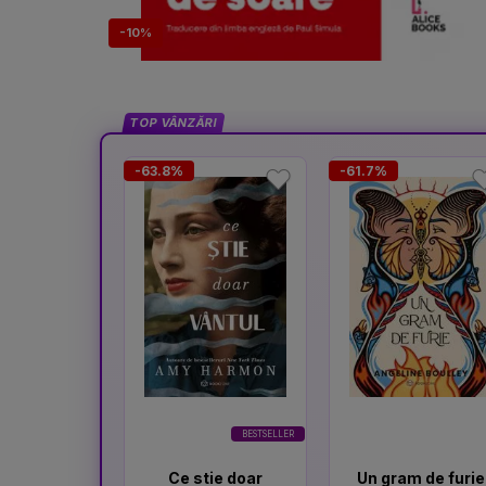
-10%
TOP VÂNZĂRI
-63.8%
-61.7%
BESTSELLER
Ce stie doar
Un gram de furie