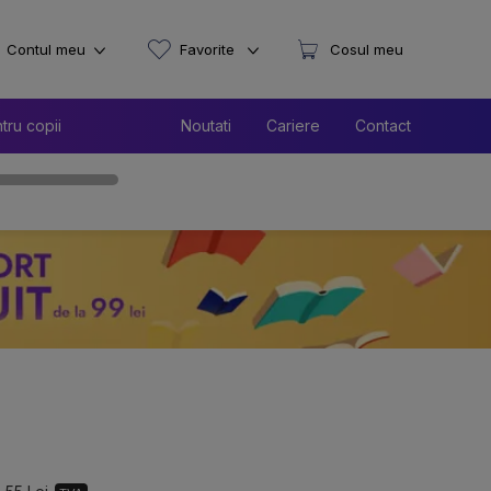
Contul meu
Favorite
Cosul meu
tru copii
Noutati
Cariere
Contact