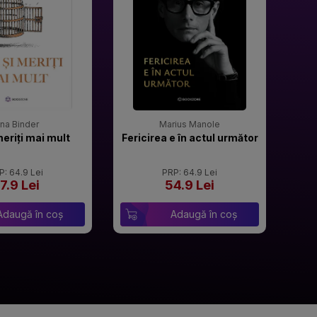
rina Binder
Marius Manole
meriți mai mult
Fericirea e în actul următor
P: 64.9 Lei
PRP: 64.9 Lei
7.9 Lei
54.9 Lei
Adaugă în coș
Adaugă în coș