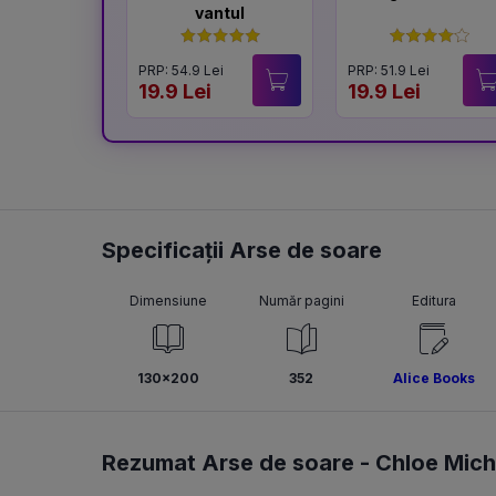
vantul
PRP: 54.9 Lei
PRP: 51.9 Lei
19.9 Lei
19.9 Lei
Specificații Arse de soare
Dimensiune
Număr pagini
Editura
130x200
352
Alice Books
Rezumat Arse de soare -
Chloe Mich