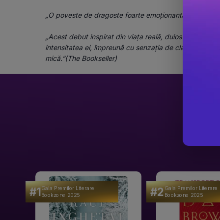
„O poveste de dragoste foarte emoționantă.”(Daily Mai
„Acest debut inspirat din viața reală, duios și crud în a
intensitatea ei, împreună cu senzația de claustrofobie p
mică.”(The Bookseller)
#1
#2
Gala Premilor Literare
Gala Premilor Literare
Bookzone 2025
Bookzone 2025