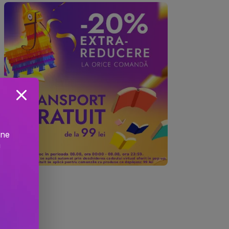
ine
!