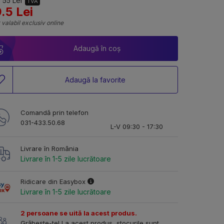
 55 Lei
TVA
.5 Lei
 valabil exclusiv online
Adaugă în coș
Adaugă la favorite
Comandă prin telefon
031-433.50.68
L-V 09:30 - 17:30
Livrare în România
Livrare în 1-5 zile lucrătoare
Ridicare din Easybox
Livrare în 1-5 zile lucrătoare
2 persoane se uită la acest produs.
Grăbește-te! La acest produs, stocurile sunt