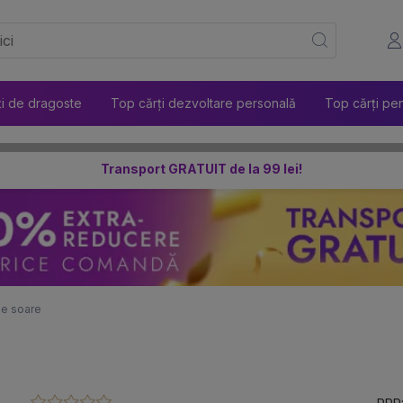
ți de dragoste
Top cărți dezvoltare personală
Top cărți pen
Transport GRATUIT de la 99 lei!
de soare