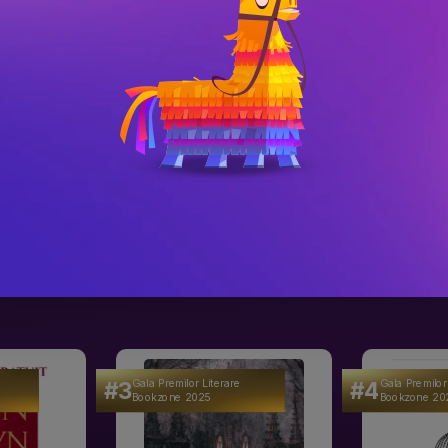
l)
celași timp, surprinde prima iubire în toată 
e care o implică viața într-o comunitate 
#3
#4
Gala Premilor Literare
Gala Premilor
Bookzone 2025
Bookzone 20