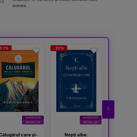
limitate.
0.1%
-20%
-16.7%
HARDCOVER
HARDCOVER
BESTSELLER
BESTSELLER
Călugărul care și-
Nopți albe.
Portocal