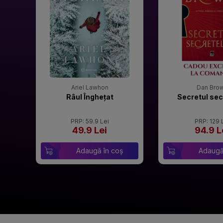
Ariel Lawhon
Dan Bro
Râul Înghețat
Secretul sec
PRP: 59.9 Lei
PRP: 129 
49.9 Lei
94.9 L
Adaugă în coș
Adaugă