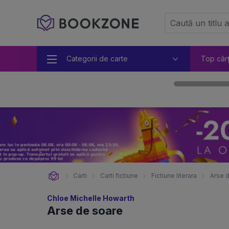
Categorii de carte
Top căr
Carti
Carti fictiune
Fictiune literara
Arse 
Chloe Michelle Howarth
Arse de soare