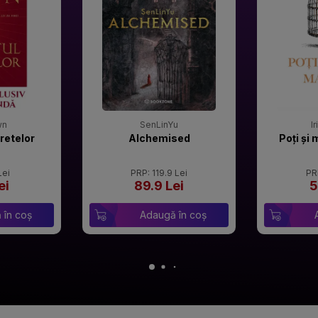
wn
SenLinYu
I
retelor
Alchemised
Poți și 
Lei
PRP: 119.9 Lei
PR
ei
89.9 Lei
5
 în coș
Adaugă în coș