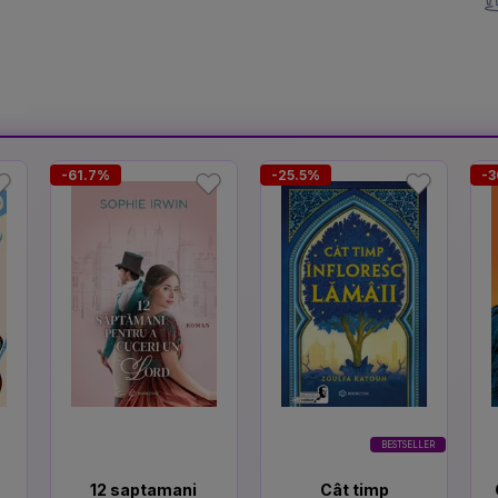
-61.7%
-25.5%
-3
BESTSELLER
12 saptamani
Cât timp