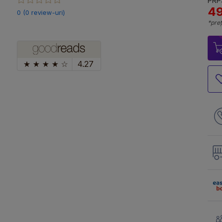
PRP:
49
0 (0 review-uri)
*preț
★
★
★
★
☆
4.27