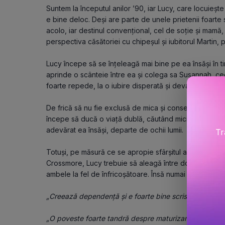
Suntem la începutul anilor ’90, iar Lucy, care locuiește
e bine deloc. Deși are parte de unele prietenii foarte 
acolo, iar destinul convențional, cel de soție și mamă, 
perspectiva căsătoriei cu chipeșul și iubitorul Martin, p
Lucy începe să se înțeleagă mai bine pe ea însăși în ti
aprinde o scânteie între ea și colega sa Susannah, ce
foarte repede, la o iubire disperată și devastatoare.
De frică să nu fie exclusă de mica și conservatoarea c
începe să ducă o viață dublă, căutând mici momente de
adevărat ea însăși, departe de ochii lumii.
Tr
Totuși, pe măsură ce se apropie sfârșitul anului școlar
Crossmore, Lucy trebuie să aleagă între două locuri, într
ambele la fel de înfricoșătoare. Însă numai una dintre 
„Creează dependență și e foarte bine scrisă.”(Laura S
„O poveste foarte tandră despre maturizare, spusă din 