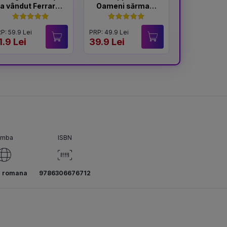
a vândut Ferrari-
Oameni sărmani
ul
- ediție
Hardcover 2025
P: 59.9 Lei
PRP: 49.9 Lei
PRP: 59.9 Lei
1.9 Lei
39.9 Lei
49.9 Lei
imba
ISBN
a romana
9786306676712