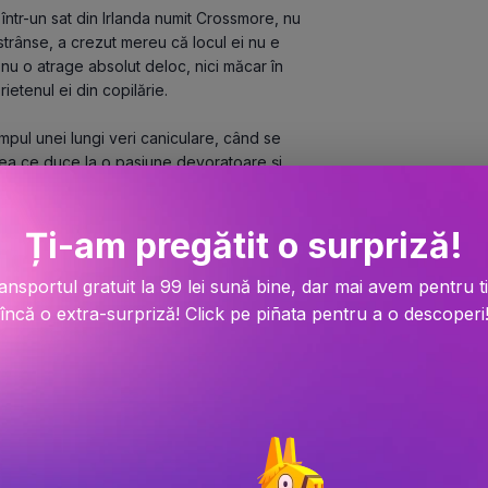
 într-un sat din Irlanda numit Crossmore, nu 
strânse, a crezut mereu că locul ei nu e 
nu o atrage absolut deloc, nici măcar în 
rietenul ei din copilărie.
mpul unei lungi veri caniculare, când se 
ea ce duce la o pasiune devoratoare și, 
Ți-am pregătit o surpriză!
omunitate din care face parte, Lucy 
 intimitate cu Susannah, în care e cu 
ansportul gratuit la 99 lei sună bine, dar mai avem pentru t
încă o extra-surpriză! Click pe piñata pentru a o descoperi
 și se întrevede șansa de a pleca din 
e doi oameni și între două tipuri de viitor, 
opțiuni îi poate aduce adevărata fericire.
ims)
adâncul inimii.”(Heat)