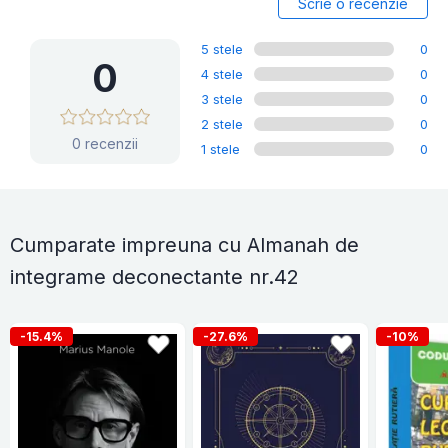
Scrie o recenzie
5 stele
0
0
4 stele
0
3 stele
0
2 stele
0
0 recenzii
1 stele
0
Cumparate impreuna cu Almanah de
integrame deconectante nr.42
-15.4%
-27.6%
-10%