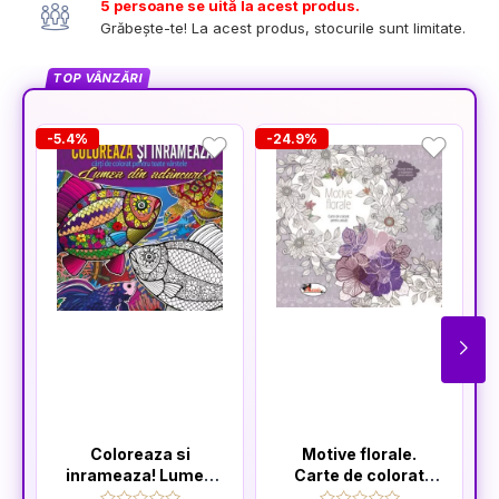
5 persoane se uită la acest produs.
Grăbește-te! La acest produs, stocurile sunt limitate.
TOP VÂNZĂRI
-5.4%
-24.9%
-
Coloreaza si
Motive florale.
inrameaza! Lumea
Carte de colorat
din adancuri – carti
pentru adulti