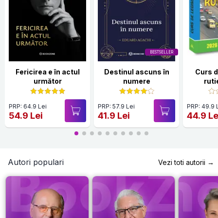
BESTSELLER
Fericirea e în actul
Destinul ascuns în
Curs d
următor
numere
rut
PRP: 64.9 Lei
PRP: 57.9 Lei
PRP: 49.9 
54.9 Lei
41.9 Lei
44.9 Le
Autori populari
Vezi toti autorii →