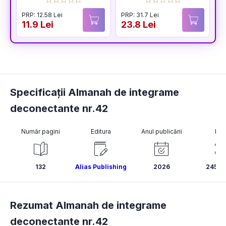
de colorat pentru
PRP: 12.58 Lei
PRP: 31.7 Lei
toate varstele
11.9 Lei
23.8 Lei
Specificații Almanah de integrame
deconectante nr.42
Număr pagini
Editura
Anul publicării
ISB
132
Alias Publishing
2026
2458
Rezumat Almanah de integrame
deconectante nr.42