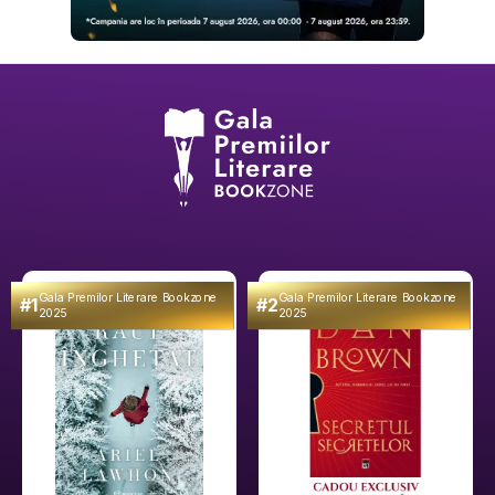
Gala Premilor Literare Bookzone
Gala Premilor Literare Bookzone
#1
#2
2025
2025