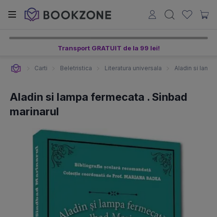
Transport GRATUIT de la 99 lei!
Carti
Beletristica
Literatura universala
Aladin si lampa
Aladin si lampa fermecata . Sinbad
marinarul