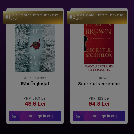
Gala Premilor Literare Bookzone
Gala Premilor Literare Bookzone
#1
#2
2025
2025
Ariel Lawhon
Dan Brown
Râul Înghețat
Secretul secretelor
PRP: 59.9 Lei
PRP: 129 Lei
49.9 Lei
94.9 Lei
Adaugă în coș
Adaugă în coș