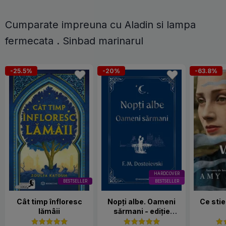
Cumparate impreuna cu Aladin si lampa
fermecata . Sinbad marinarul
-25.5%
-20%
-63.8%
HARDCOVER
BESTSELLER
BESTSELLER
Cât timp înfloresc
Nopți albe. Oameni
Ce stie
lămâii
sărmani - ediție
Hardcover 2025