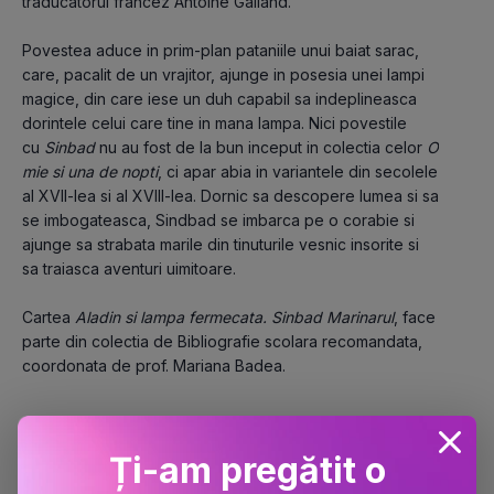
traducatorul francez Antoine Galland.
Povestea aduce in prim-plan pataniile unui baiat sarac, 
care, pacalit de un vrajitor, ajunge in posesia unei lampi 
magice, din care iese un duh capabil sa indeplineasca 
dorintele celui care tine in mana lampa. Nici povestile 
cu 
Sinbad 
nu au fost de la bun inceput in colectia celor 
O 
mie si una de nopti
, ci apar abia in variantele din secolele 
al XVII-lea si al XVIII-lea. Dornic sa descopere lumea si sa 
se imbogateasca, Sindbad se imbarca pe o corabie si 
ajunge sa strabata marile din tinuturile vesnic insorite si 
sa traiasca aventuri uimitoare.
Cartea 
Aladin si lampa fermecata. Sinbad Marinarul
, face 
parte din colectia de Bibliografie scolara recomandata, 
coordonata de prof. Mariana Badea.
Ți-am pregătit o