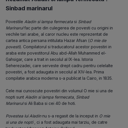
Sinbad marinarul
Povestile 
Aladin si lampa fermecata
 si 
Sinbad 
Marinarul
 fac parte din culegerea de povesti cu origini in 
vechile tari arabe, al caror nucleu este reprezentat de 
cartea antica persana intitulata Hazar Afsan (
O mie de 
povesti
). Compilatorul si traducatorul acestor povestiri in 
araba este povestitorul Abu abd-Allah Muhammed el-
Gahsigar, care a trait in secolul al IX-lea. Istoria 
Seherezadei, care serveste drept cadru pentru celelalte 
povestiri, a fost adaugata in secolul al XIV-lea. Prima 
compilatie arabica moderna s-a publicat la Cairo, in 1835.
Cele mai cunoscute povestiri din volumul O mie si una de 
nopti sunt 
Aladin si lampa fermecata
, 
Sinbad 
Marinarul
 si Ali Baba si cei 40 de hoti. 
Povestea lui Aladin
 nu s-a regasit de la inceput in 
O mie 
si una de nopti
 , ci a fost adaugata mai tarziu, de catre 