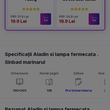
PRP: 51.9 Lei
PRP: 54.9 Lei
P
19.9 Lei
19.9 Lei
1
Specificații Aladin si lampa fermecata .
Sinbad marinarul
Dimensiune
Număr pagini
Editura
Anul pub
130x200
136
Pro Universitaria
202
Rezumat Aladin si lampa fermecata .