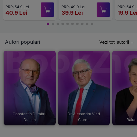
PRP: 54.9 Lei
PRP: 49.9 Lei
PRP: 54.9 
40.9 Lei
39.9 Lei
19.9 Le
Autori populari
Vezi toti autorii →
Constantin Dumitru
Dr. Alexandru Vlad
Dulcan
Ciurea
Raluc