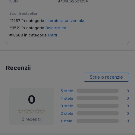
ISBN
9786062621254
Scor Bestseller
#1457 în categoria
Literatura universala
#3521 în categoria
Beletristica
#18688 în categoria
Carti
Recenzii
Scrie o recenzie
5 stele
0
0
4 stele
0
3 stele
0
2 stele
0
0 recenzii
1 stele
0