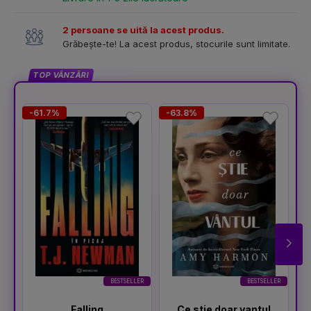
2 persoane se uită la acest produs.
Grăbește-te! La acest produs, stocurile sunt limitate.
TOP VÂNZĂRI
-61.7%
-63.8%
-
BESTSELLER
BESTSELLER
Falling
Ce stie doar vantul