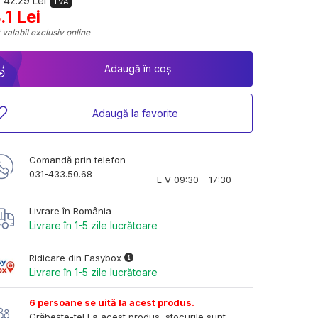
 42.29 Lei
TVA
.1 Lei
 valabil exclusiv online
Adaugă în coș
Adaugă la favorite
Comandă prin telefon
031-433.50.68
L-V 09:30 - 17:30
Livrare în România
Livrare în 1-5 zile lucrătoare
Ridicare din Easybox
Livrare în 1-5 zile lucrătoare
6 persoane se uită la acest produs.
Grăbește-te! La acest produs, stocurile sunt