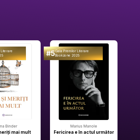
#5
#6
 Literare
Gala Premilor Literare
Gala 
25
Bookzone 2025
Book
rina Binder
Marius Manole
meriți mai mult
Fericirea e în actul următor