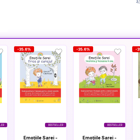
-35.6%
-35.6%
-3
LER
BESTSELLER
BESTSELLER
Emoțiile Sarei -
Emoțiile Sarei -