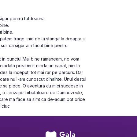
igur pentru totdeauna.

ine.

 bine.

utem trage linie de la stanga la dreapta si 
 sus ca sigur am facut bine pentru 
 in punctul Mai bine ramaneam, ne vom 
iodata prea mult nici la un capat, nici la 
 des la inceput, tot mai rar pe parcurs. Dar 
are nu l-am cunoscut dinainte. Unul destul 
 sa plece. O aventura cu mici succese in 
or, o senzatie imbatatoare de Dumnezeule, 
 care ma face sa simt ca de-acum pot orice 
iciuc