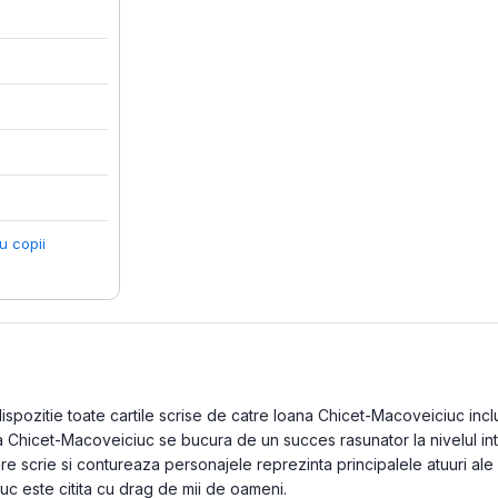
u copii
pozitie toate cartile scrise de catre Ioana Chicet-Macoveiciuc inclus
na Chicet-Macoveiciuc se bucura de un succes rasunator la nivelul in
care scrie si contureaza personajele reprezinta principalele atuuri a
c este citita cu drag de mii de oameni.