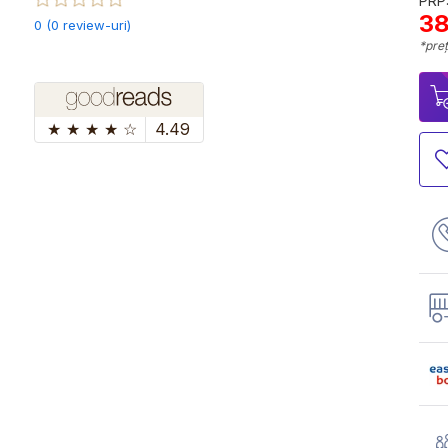
PRP:
38
0 (0 review-uri)
*preț
★
★
★
★
☆
4.49