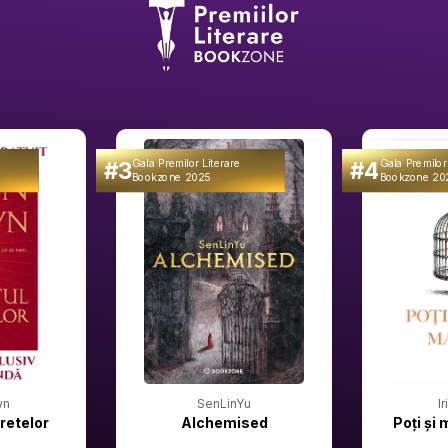
#3
#4
Gala Premilor Literare
Gala Premilor
Bookzone 2025
Bookzone 20
wn
SenLinYu
I
retelor
Alchemised
Poți și 