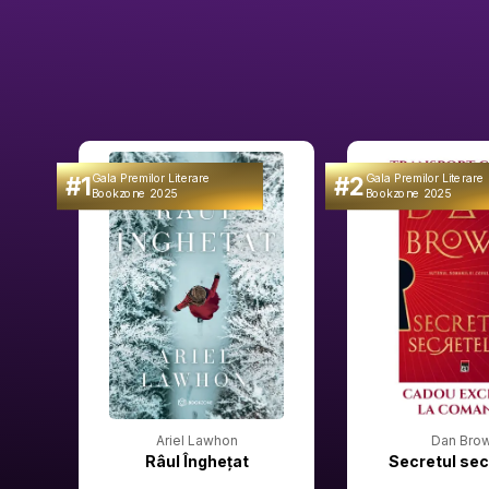
#1
#2
Gala Premilor Literare
Gala Premilor Literare
Bookzone 2025
Bookzone 2025
Ariel Lawhon
Dan Bro
Râul Înghețat
Secretul sec