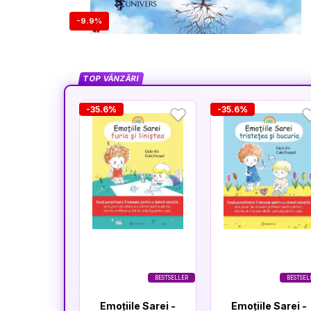
-9.9%
TOP VÂNZĂRI
-35.6%
-35.6%
BESTSELLER
BESTSEL
Emoțiile Sarei -
Emoțiile Sarei -