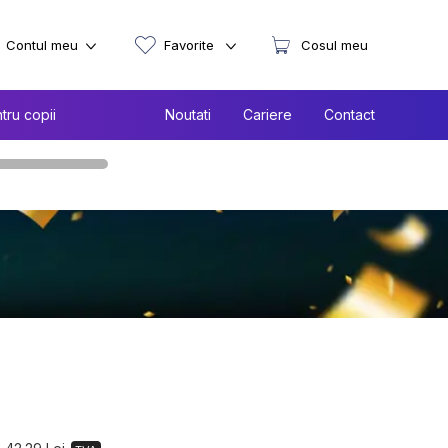
Contul meu
Favorite
Cosul meu
tru copii
Noutati
Cariere
Contact