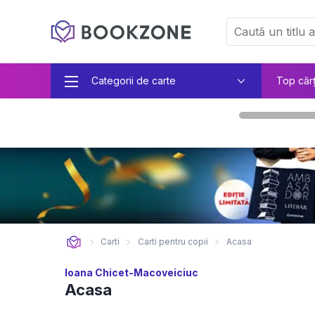
Categorii de carte
Top căr
Carti
Carti pentru copii
Acasa
Ioana Chicet-Macoveiciuc
Acasa