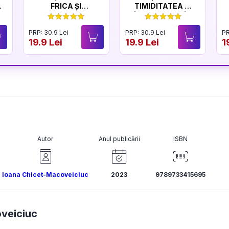
FRICA ȘI
TIMIDITATEA ȘI
CURAJUL
ÎNCREDEREA ÎN
SINE
PRP: 30.9 Lei
PRP: 30.9 Lei
PR
19.9 Lei
19.9 Lei
1
Autor
Anul publicării
ISBN
Ioana Chicet-Macoveiciuc
2023
9789733415695
veiciuc