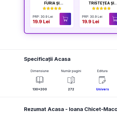
FURIA ȘI
TRISTEȚEA ȘI
LINIȘTEA
BUCURIA
PRP: 30.9 Lei
PRP: 30.9 Lei
19.9 Lei
19.9 Lei
Specificații Acasa
Dimensiune
Număr pagini
Editura
130x200
272
Univers
Rezumat Acasa -
Ioana Chicet-Maco