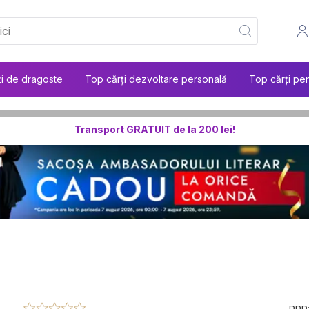
ți de dragoste
Top cărți dezvoltare personală
Top cărți pen
Transport GRATUIT de la 200 lei!