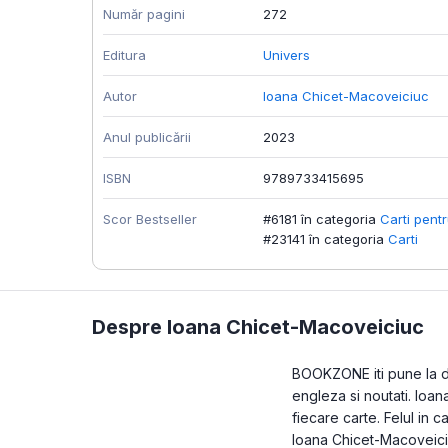
Număr pagini
272
Editura
Univers
Autor
Ioana Chicet-Macoveiciuc
Anul publicării
2023
ISBN
9789733415695
Scor Bestseller
#6181 în categoria
Carti pentr
#23141 în categoria
Carti
Despre Ioana Chicet-Macoveiciuc
BOOKZONE iti pune la dis
engleza si noutati. Ioa
fiecare carte. Felul in 
Ioana Chicet-Macoveiciu