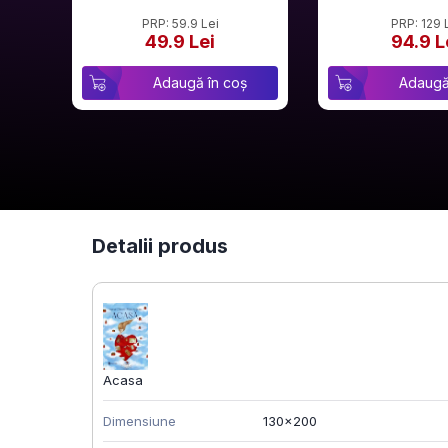
PRP: 59.9 Lei
PRP: 129 
49.9 Lei
94.9 L
Adaugă în coș
Adaugă
Detalii produs
Acasa
Dimensiune
130x200