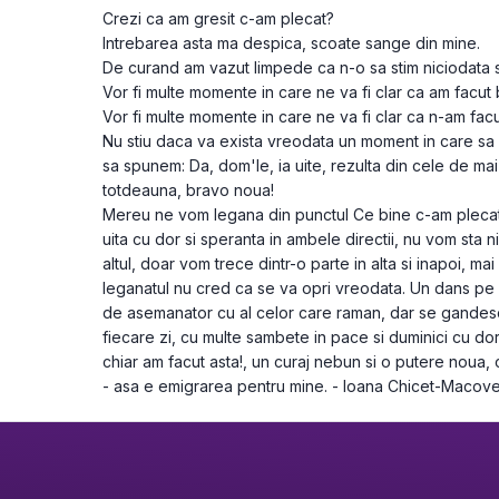
Crezi ca am gresit c-am plecat?

Intrebarea asta ma despica, scoate sange din mine.

De curand am vazut limpede ca n-o sa stim niciodata s
Vor fi multe momente in care ne va fi clar ca am facut b
Vor fi multe momente in care ne va fi clar ca n-am facut
Nu stiu daca va exista vreodata un moment in care sa p
sa spunem: Da, dom'le, ia uite, rezulta din cele de mai
totdeauna, bravo noua!

Mereu ne vom legana din punctul Ce bine c-am plecat
uita cu dor si speranta in ambele directii, nu vom sta nic
altul, doar vom trece dintr-o parte in alta si inapoi, mai
leganatul nu cred ca se va opri vreodata. Un dans pe c
de asemanator cu al celor care raman, dar se gandesc
fiecare zi, cu multe sambete in pace si duminici cu d
chiar am facut asta!, un curaj nebun si o putere noua,
- asa e emigrarea pentru mine. - Ioana Chicet-Macove