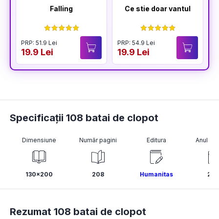
Falling
Ce stie doar vantul
PRP: 51.9 Lei
PRP: 54.9 Lei
19.9 Lei
19.9 Lei
Specificații 108 batai de clopot
Dimensiune
Număr pagini
Editura
Anul pub
130x200
208
Humanitas
20
Rezumat 108 batai de clopot