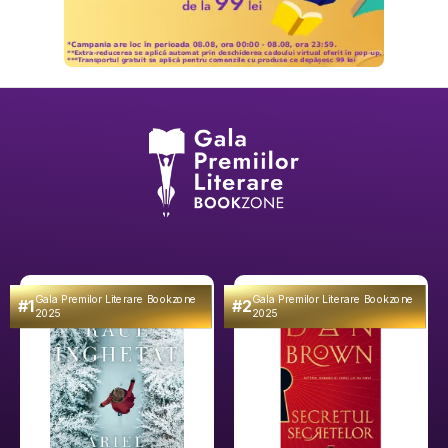
Gala Premilor Literare Bookzone
Gala Premilor Literare Bookzone
#1
#2
2025
2025