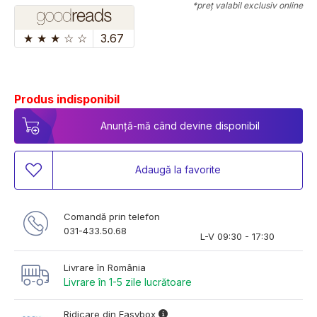
*preț valabil exclusiv online
★
★
★
☆
☆
3.67
Produs indisponibil
Anunță-mă când devine disponibil
Adaugă la favorite
Comandă prin telefon
031-433.50.68
L-V 09:30 - 17:30
Livrare în România
Livrare în 1-5 zile lucrătoare
Ridicare din Easybox