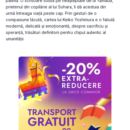
patimă. O scrisoare sosită pe neașteptate de la Yamada, 
prietenul din copilărie al lui Sohara, îi dă acestuia din 
urmă întreaga viață peste cap. Prin gesturi de o 
compasiune tăcută, cartea lui Keiko Yoshimura e o fabulă 
modernă, delicată și emoționantă, despre sacrificiu și 
speranță, trăsături definitorii pentru chipul autentic al 
umanității.