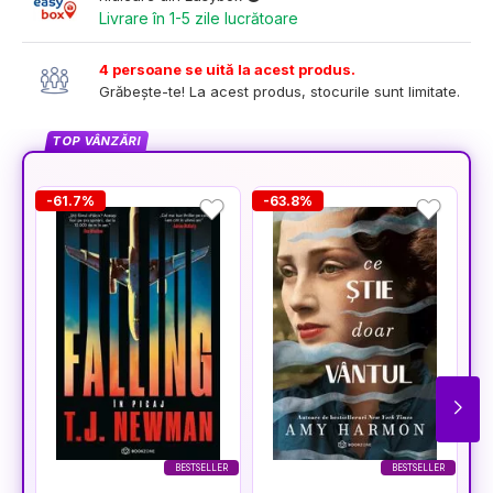
Livrare în 1-5 zile lucrătoare
4 persoane se uită la acest produs.
Grăbește-te! La acest produs, stocurile sunt limitate.
TOP VÂNZĂRI
-61.7%
-63.8%
-
BESTSELLER
BESTSELLER