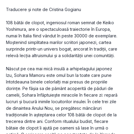
Traducere și note de Cristina Gogianu
108 bătăi de clopot, ingeniosul roman semnat de Keiko 
Yoshimura, are o spectaculoasă traiectorie în Europa, 
numai în Italia fiind vândut în peste 30000 de exemplare. 
Moștenind simplitatea marilor scriitori japonezi, cartea 
surprinde printr-un univers bogat, ancorat în tradiții, care 
relevă lecția altruismului și a solidarității unei comunități.
Născut pe cea mai mică insulă a arhipelagului japonez 
Izu, Sohara Mamoru este omul bun la toate care pune 
întotdeauna binele celorlalți mai presus de propriile 
dorințe. Pe fâșia sa de pământ acoperită de păduri de 
camelii, Sohara înfăptuiește miracole în fiecare zi: repară 
lucruri și bucură inimile locuitorilor insulei. În cele trei zile 
de dinaintea Anului Nou, se pregătesc mâncăruri 
tradiționale în așteptarea celor 108 bătăi de clopot de la 
trecerea dintre ani. Conform ritualului budist, fiecare 
bătaie de clopot îi ajută pe oameni să lase în urmă o 