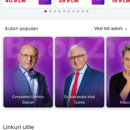
40.9 Lei
39.9 Lei
19.9 Le
Autori populari
Vezi toti autorii →
Constantin Dumitru
Dr. Alexandru Vlad
Dulcan
Ciurea
Raluc
Linkuri utile