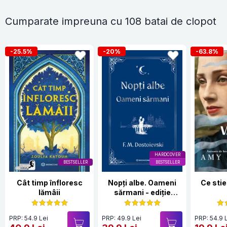
Cumparate impreuna cu 108 batai de clopot
-25.5%
-20%
-63.8%
HARDCOVER
BESTSELLER
BESTSELLER
Cât timp înfloresc
Nopți albe. Oameni
Ce stie
lămâii
sărmani - ediție
Hardcover 2025
PRP: 54.9 Lei
PRP: 49.9 Lei
PRP: 54.9 