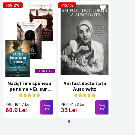
-58.2%
-15.1%
BESTSELLER
Naziștii îmi spuneau
Am fost doctoriță la
pe nume + Eu sunt
Auschwitz
70072 + Croitoresele
de la Auschwitz
PRP: 164.7 Lei
PRP: 41.23 Lei
68.9 Lei
35 Lei