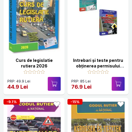
Curs de legislatie
Intrebari și teste pentru
rutiera 2026
obținerea permisului
auto categoria B - editia
2026
PRP: 49.9 Lei
PRP: 85 Lei
44.9 Lei
76.9 Lei
-9.1%
-15%