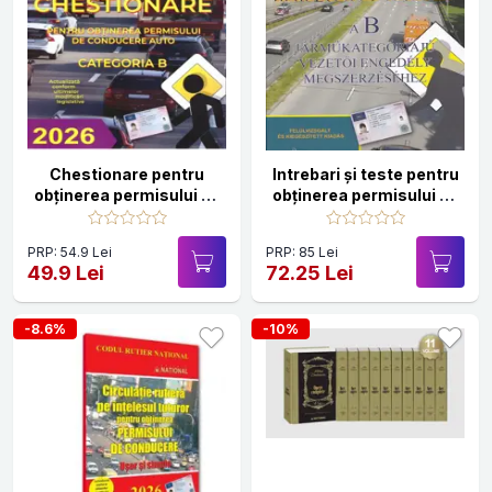
Chestionare pentru
Intrebari și teste pentru
obținerea permisului de
obținerea permisului de
conducere auto.
conducere auto,
Categoria B - 2026
categoria B. Limba
PRP: 54.9 Lei
PRP: 85 Lei
Maghiara 2026
49.9 Lei
72.25 Lei
-8.6%
-10%