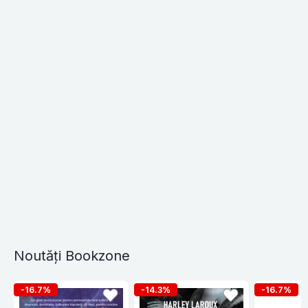
Noutăți Bookzone
-16.7%
-14.3%
-16.7%