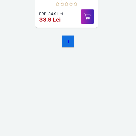
România. Ce nu te învață
codul rutier
PRP: 34.9 Lei
33.9 Lei
1