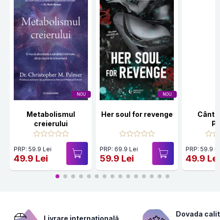
NOU
NOU
Metabolismul
Her soul for revenge
Cânte
creierului
Po
PRP: 59.9 Lei
PRP: 69.9 Lei
PRP: 59.9 L
49.9 Lei
59.9 Lei
49.9 Le
Dovada calit
Livrare internațională