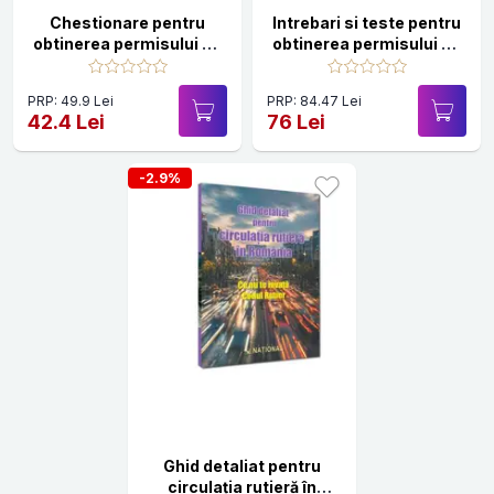
Chestionare pentru
Intrebari si teste pentru
obtinerea permisului de
obtinerea permisului de
conducere categoriile
conducere auto,
C, CE, D, DE. Camioane
categoria - editie in
PRP: 49.9 Lei
PRP: 84.47 Lei
si autobuze - 2026
limba maghiara
42.4 Lei
76 Lei
-2.9%
Ghid detaliat pentru
circulația rutieră în