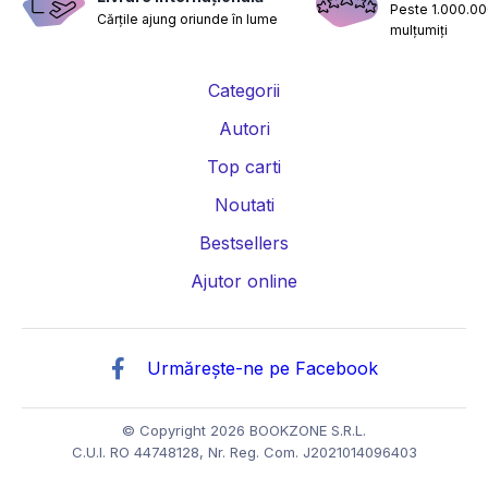
Peste 1.000.000
Cărțile ajung oriunde în lume
mulțumiți
Categorii
Autori
Top carti
Noutati
Bestsellers
Ajutor online
Urmărește-ne pe Facebook
© Copyright 2026 BOOKZONE S.R.L.
C.U.I. RO 44748128, Nr. Reg. Com. J2021014096403