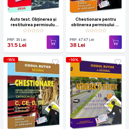
Auto test. Obținerea și
Chestionare pentru
restituirea permisului
obtinerea permisului de
de conducere „13 din
conducere. Categoriile
15“– 2026
C, CE, D, DE. Camioane,
PRP: 35 Lei
PRP: 47.47 Lei
Autobuze 2025
31.5 Lei
38 Lei
-15%
-10%