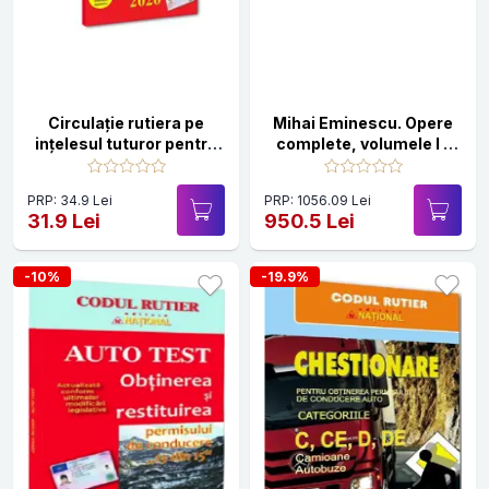
Circulație rutiera pe
Mihai Eminescu. Opere
ințelesul tuturor pentru
complete, volumele I -
obținerea permisului de
XI
conducere. Ușor și
PRP: 34.9 Lei
PRP: 1056.09 Lei
simplu - 2026
31.9 Lei
950.5 Lei
-10%
-19.9%