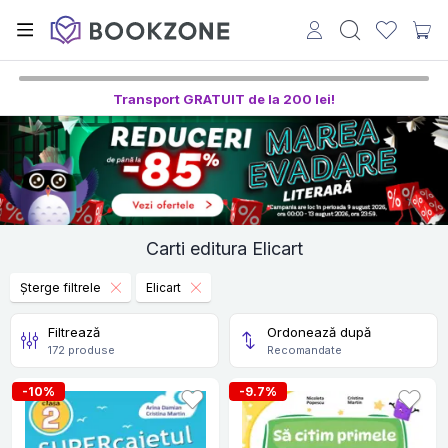
Transport GRATUIT de la 200 lei!
Carti editura Elicart
Șterge filtrele
Elicart
Filtrează
Ordonează după
172 produse
Recomandate
-10%
-9.7%