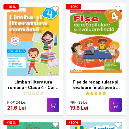
-10%
-10%
Limba si literatura
Fişe de recapitulare şi
romana - Clasa 4 - Caiet
evaluare finală pentru
de lucru
clasa a IV-a. Limba
română. Matematică.
PRP: 24 Lei
PRP: 22 Lei
Ştiinţe ale naturii.
21.6 Lei
19.8 Lei
Istorie. Geografie.
Educaţie civică
-10%
-10%