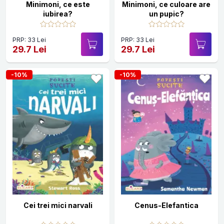
Minimoni, ce este
Minimoni, ce culoare are
iubirea?
un pupic?
PRP: 33 Lei
PRP: 33 Lei
29.7 Lei
29.7 Lei
-10%
-10%
Cei trei mici narvali
Cenus-Elefantica