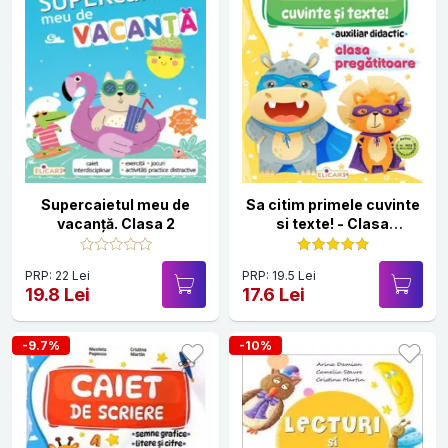
Supercaietul meu de
Sa citim primele cuvinte
vacanță. Clasa 2
si texte! - Clasa
pregatitoare - Auxiliar
didactic
PRP: 22 Lei
PRP: 19.5 Lei
19.8 Lei
17.6 Lei
-9.7%
-10%