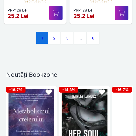
PRP: 28 Lei
PRP: 28 Lei
25.2 Lei
25.2 Lei
1
2
3
…
6
Noutăți Bookzone
-16.7%
-14.3%
-16.7%