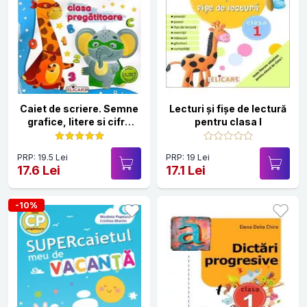
Caiet de scriere. Semne
Lecturi şi fişe de lectură
grafice, litere si cifre
pentru clasa I
pentru clasa
pregatitoare
PRP: 19.5 Lei
PRP: 19 Lei
17.6 Lei
17.1 Lei
-10%