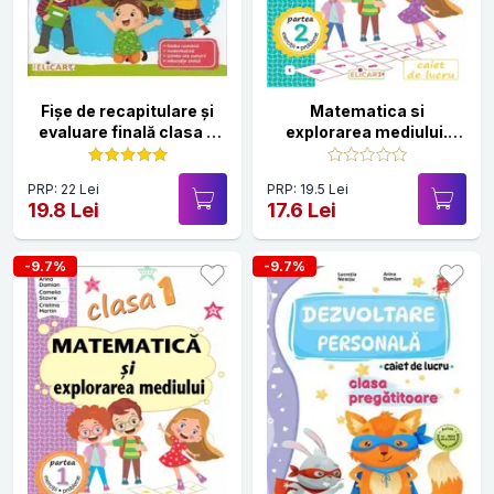
Fişe de recapitulare şi
Matematica si
evaluare finală clasa a
explorarea mediului.
III-a. Limba română.
Clasa 1. Partea a 2-a (E)
Matematică. Ştiinţe ale
- Caiet de lucru
PRP: 22 Lei
PRP: 19.5 Lei
naturii. Educaţie civică
19.8 Lei
17.6 Lei
-9.7%
-9.7%