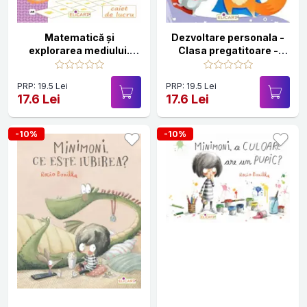
Matematică şi
Dezvoltare personala -
explorarea mediului.
Clasa pregatitoare -
Clasa I. Partea 1 – (AR)
Caiet de lucru
PRP: 19.5 Lei
PRP: 19.5 Lei
17.6 Lei
17.6 Lei
-10%
-10%