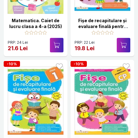
Matematica. Caiet de
Fişe de recapitulare şi
lucru clasa a 4-a (2025)
evaluare finală pentru
clasa 2. Comunicare în
limba română.
PRP: 24 Lei
PRP: 22 Lei
Matematică şi
21.6 Lei
19.8 Lei
explorarea mediului.
-10%
-10%