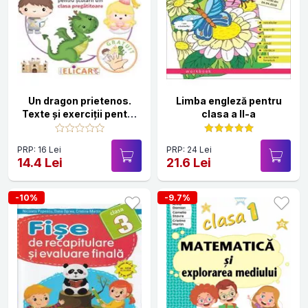
Un dragon prietenos.
Limba engleză pentru
Texte și exerciții pentru
clasa a II-a
școlarii din clasa
pregătitoare
PRP: 16 Lei
PRP: 24 Lei
14.4 Lei
21.6 Lei
-10%
-9.7%