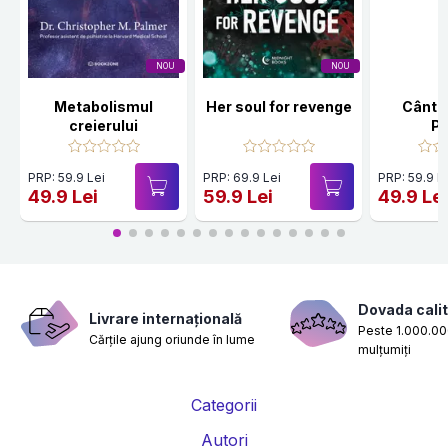
NOU
NOU
Metabolismul
Her soul for revenge
Cânte
creierului
Po
PRP: 59.9 Lei
PRP: 69.9 Lei
PRP: 59.9 L
49.9 Lei
59.9 Lei
49.9 Le
Dovada calit
Livrare internațională
Peste 1.000.000
Cărțile ajung oriunde în lume
mulțumiți
Categorii
Autori