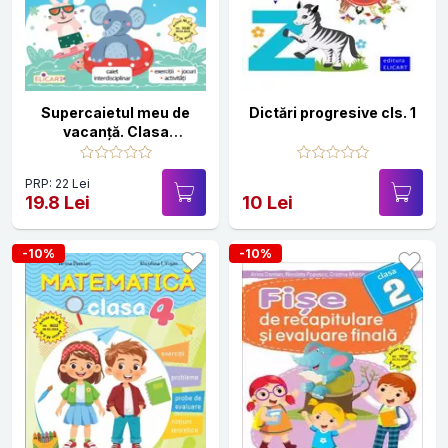
Supercaietul meu de
Dictări progresive cls. 1
vacanță. Clasa
pregătitoare
PRP: 22 Lei
19.8 Lei
10 Lei
-10%
-10%