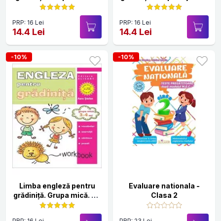
– 6 ani. Workbook
4 – 5 ani. Workbook
PRP: 16 Lei
PRP: 16 Lei
14.4 Lei
14.4 Lei
-10%
-10%
Limba engleză pentru
Evaluare nationala -
grădiniţă. Grupa mică. 3 –
Clasa 2
4 ani. Workbook
PRP: 16 Lei
PRP: 23 Lei