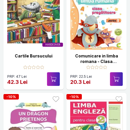
HARDCOVER
Cartile Bursucului
Comunicare in limba
romana - Clasa
pregatitoare - Partea I
PRP: 47 Lei
PRP: 22.5 Lei
42.3 Lei
20.3 Lei
-10%
-10%