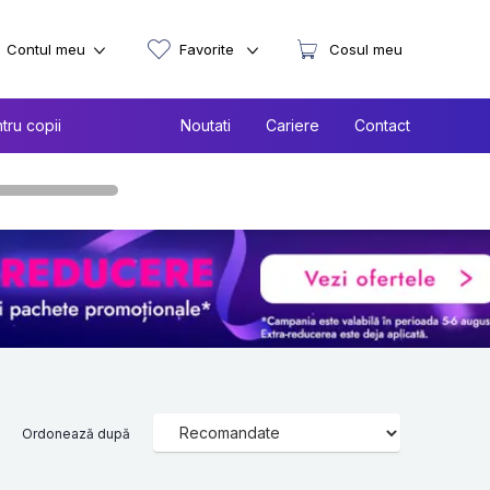
Contul meu
Favorite
Cosul meu
tru copii
Noutati
Cariere
Contact
Ordonează după