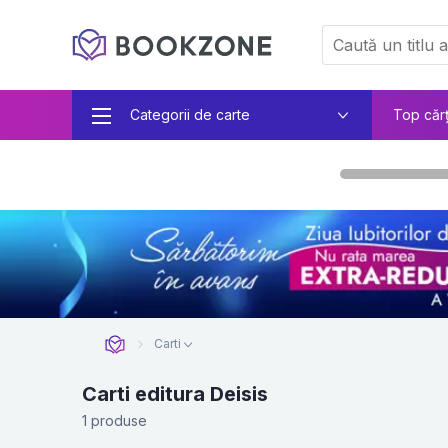
Categorii de carte
Top căr
Carti
Carti editura Deisis
1 produse