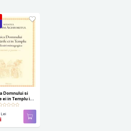
a Domnului si
le ei in Templu in
iri mistagogice
 Lei
i