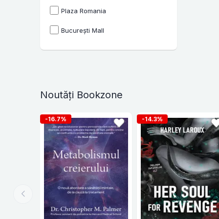
Plaza Romania
București Mall
Noutăți Bookzone
-16.7%
-14.3%