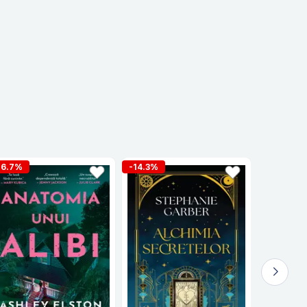
16.7%
-14.3%
-16.7%