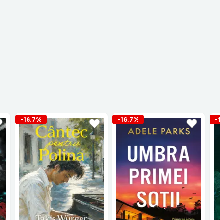
-16.7%
-16.7%
-