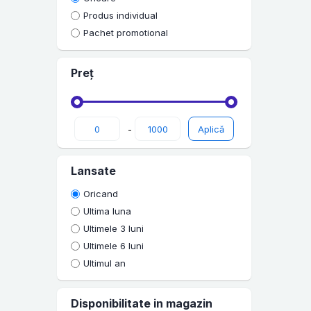
Carti cu autograf
Produs individual
Non-fictiune
Pachet promotional
Carti in limba engleza
Preț
Pop Culture
Carti Sociologie
Accesorii carti
-
Carti fictiune
Lansate
Religie
Oricand
Dezvoltare personala
Ultima luna
Memorii, biografii si jurnale
Ultimele 3 luni
Carti pentru copii
Ultimele 6 luni
Ultimul an
Carti de dragoste
Young Adult
Disponibilitate in magazin