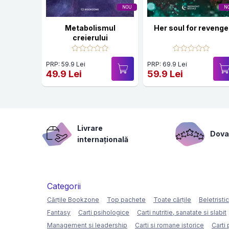
NOU
N
Metabolismul
Her soul for revenge
creierului
PRP: 59.9 Lei
PRP: 69.9 Lei
49.9 Lei
59.9 Lei
Livrare
Dovad
internațională
Categorii
Cărțile Bookzone
Top pachete
Toate cărțile
Beletristi
Fantasy
Carti psihologice
Carti nutritie, sanatate si slabit
Management si leadership
Carti si romane istorice
Carti 