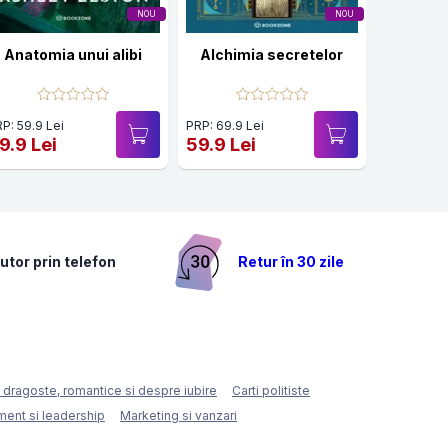
NOU
NOU
Anatomia unui alibi
Alchimia secretelor
K-pop: A
P: 59.9 Lei
PRP: 69.9 Lei
PRP: 59.9 
9.9 Lei
59.9 Lei
49.9 Le
utor prin telefon
Retur în 30 zile
e dragoste, romantice si despre iubire
Carti politiste
ent si leadership
Marketing si vanzari