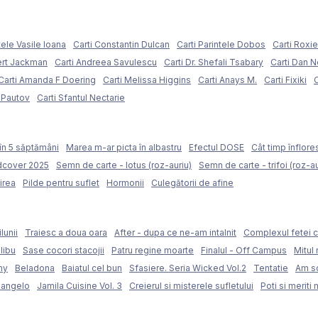
tele Vasile Ioana
Carti Constantin Dulcan
Carti Parintele Dobos
Carti Roxi
ert Jackman
Carti Andreea Savulescu
Carti Dr. Shefali Tsabary
Carti Dan 
Carti Amanda F Doering
Carti Melissa Higgins
Carti Anays M.
Carti Fixiki
C
l Pautov
Carti Sfantul Nectarie
în 5 săptămâni
Marea m-ar picta în albastru
Efectul DOSE
Cât timp înflore
rdcover 2025
Semn de carte - lotus (roz-auriu)
Semn de carte - trifoi (roz-au
irea
Pilde pentru suflet
Hormonii
Culegătorii de afine
lunii
Traiesc a doua oara
After - dupa ce ne-am intalnit
Complexul fetei c
libu
Sase cocori stacojii
Patru regine moarte
Finalul - Off Campus
Mitul 
my
Beladona
Baiatul cel bun
Sfasiere. Seria Wicked Vol.2
Tentatie
Am sc
langelo
Jamila Cuisine Vol. 3
Creierul si misterele sufletului
Poti si meriti 