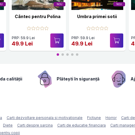
OU
NOU
NOU
Cântec pentru Polina
Umbra primei sotii
PRP: 59.9 Lei
PRP: 59.9 Lei
PR
49.9 Lei
49.9 Lei
4
a calității
Plătești în siguranță
Aj
ca
Carti dezvoltare personala si motivationale
Fictiune
Horror
Carti d
Diete
Carti despre sarcina
Carti de educatie financiara
Carti managem
pentru copii