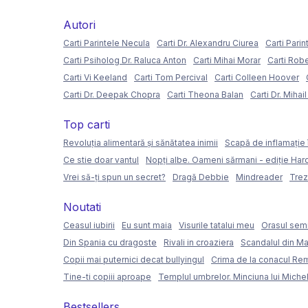
Autori
Carti Parintele Necula
Carti Dr. Alexandru Ciurea
Carti Parin
Carti Psiholog Dr. Raluca Anton
Carti Mihai Morar
Carti Rob
Carti Vi Keeland
Carti Tom Percival
Carti Colleen Hoover
Carti Dr. Deepak Chopra
Carti Theona Balan
Carti Dr. Mihai
Top carti
Revoluția alimentară și sănătatea inimii
Scapă de inflamație 
Ce stie doar vantul
Nopți albe. Oameni sărmani - ediție Ha
Vrei să-ți spun un secret?
Dragă Debbie
Mindreader
Trez
Noutati
Ceasul iubirii
Eu sunt maia
Visurile tatalui meu
Orasul semi
Din Spania cu dragoste
Rivali in croaziera
Scandalul din Ma
Copii mai puternici decat bullyingul
Crima de la conacul Re
Tine-ti copiii aproape
Templul umbrelor. Minciuna lui Miche
Bestsellers