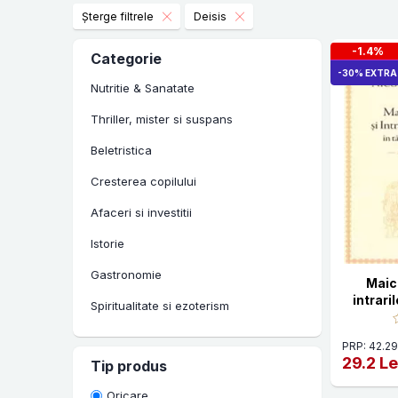
Șterge filtrele
Deisis
-1.4%
Categorie
-30% EXTRA
Nutritie & Sanatate
Thriller, mister si suspans
Beletristica
Cresterea copilului
Afaceri si investitii
Istorie
Gastronomie
Maic
intrari
Spiritualitate si ezoterism
talcu
Manuale scolare si auxiliare
PRP: 42.29
29.2 Le
Tip produs
Carti in limbi straine
Oricare