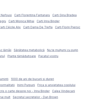
e Nafousi
Carti Florentina Fantanaru
Carti Gina Bradea
Negru
Carti Monica Mihai
Carti Irina Binder
arti Cécile Alix
Carti Dama De Trefla
Carti Florin Piersic
sc lămâii
Sănătatea metabolică
Nu te mulțumi cu puțin
riu)
Plante tămăduitoare
Pacatul vostru
uminti
1000 de ani de bucurii si dureri
normalitatii
Inimi Purpurii
Frica si anxietatea copilului
ris o carte despre noi - Irina Binder
Calea Vindecarii
mai mult
Secretul secretelor - Dan Brown