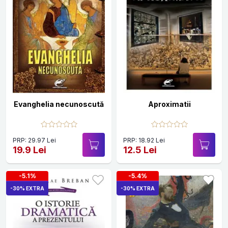
Evanghelia necunoscută
Aproximatii
PRP: 29.97 Lei
PRP: 18.92 Lei
19.9 Lei
12.5 Lei
-5.1%
-5.4%
-30% EXTRA
-30% EXTRA