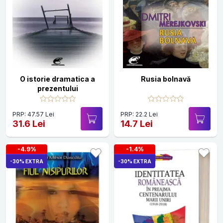
O istorie dramatica a
Rusia bolnavă
prezentului
PRP: 47.57 Lei
PRP: 22.2 Lei
31.6 Lei
14.7 Lei
-4.9%
-1.4%
-30% EXTRA
-30% EXTRA