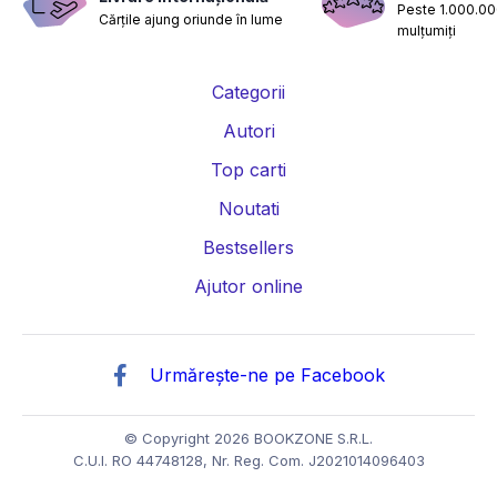
Peste 1.000.000
Cărțile ajung oriunde în lume
mulțumiți
Categorii
Autori
Top carti
Noutati
Bestsellers
Ajutor online
Urmărește-ne pe Facebook
© Copyright 2026 BOOKZONE S.R.L.
C.U.I. RO 44748128, Nr. Reg. Com. J2021014096403