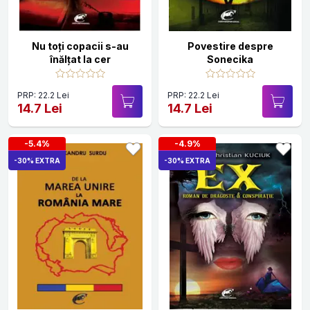
Nu toţi copacii s-au
Povestire despre
înălţat la cer
Sonecika
PRP: 22.2 Lei
PRP: 22.2 Lei
14.7 Lei
14.7 Lei
-5.4%
-4.9%
-30% EXTRA
-30% EXTRA