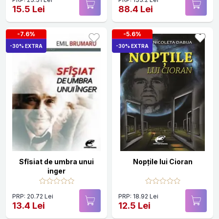
15.5 Lei
88.4 Lei
-7.6%
-5.6%
-30% EXTRA
-30% EXTRA
Sfîsiat de umbra unui
Nopţile lui Cioran
inger
PRP: 20.72 Lei
PRP: 18.92 Lei
13.4 Lei
12.5 Lei