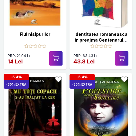
Fiul nisipurilor
Identitatea romaneasca
in preajma Centenarului
Marii Uniri
PRP: 21.04 Lei
PRP: 63.43 Lei
14 Lei
43.8 Lei
-5.4%
-5.4%
-30% EXTRA
-30% EXTRA