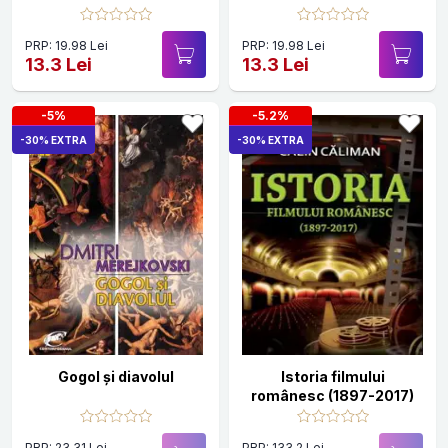
totalitarismului
comunist
PRP: 19.98 Lei
PRP: 19.98 Lei
13.3 Lei
13.3 Lei
-5%
-5.2%
-30% EXTRA
-30% EXTRA
Gogol şi diavolul
Istoria filmului
românesc (1897-2017)
PRP: 23.31 Lei
PRP: 133.2 Lei