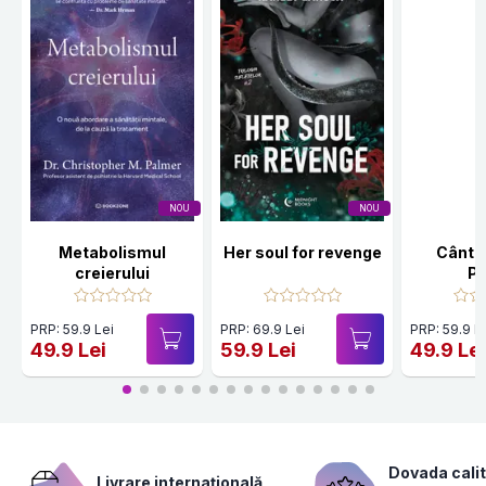
NOU
NOU
Metabolismul
Her soul for revenge
Cânte
creierului
Po
PRP: 59.9 Lei
PRP: 69.9 Lei
PRP: 59.9 L
49.9 Lei
59.9 Lei
49.9 Le
Dovada calit
Livrare internațională