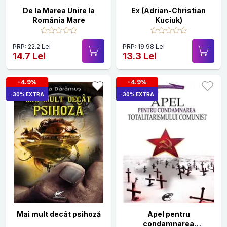
De la Marea Unire la
Ex (Adrian-Christian
România Mare
Kuciuk)
PRP: 22.2 Lei
PRP: 19.98 Lei
14.7 Lei
13.3 Lei
-4.9%
-4.9%
-30% EXTRA
-30% EXTRA
Mai mult decât psihoză
Apel pentru
condamnarea