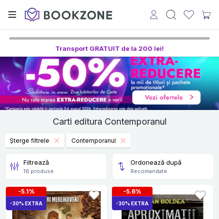
Transport GRATUIT de la 200 lei!
Carti editura Contemporanul
Șterge filtrele
Contemporanul
Filtrează
Ordonează după
16 produse
Recomandate
-5.1%
-5.6%
-30% EXTRA
-30% EXTRA