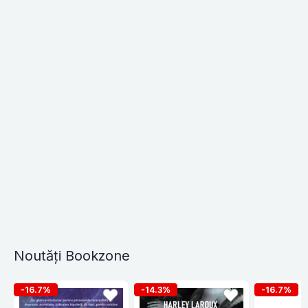
Noutăți Bookzone
-16.7%
-14.3%
-16.7%