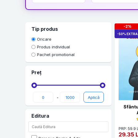
-2%
Tip produs
-50% EXTRA
Oricare
Produs individual
Pachet promotional
Preț
-
Sfântu
Editura
PRP: 59.9 
29.35 L