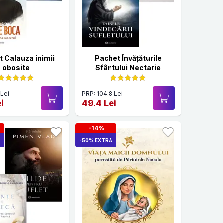
 Calauza inimii
Pachet Învățăturile
obosite
Sfântului Nectarie
 Lei
PRP: 104.8 Lei
i
49.4 Lei
-14%
A
-50% EXTRA