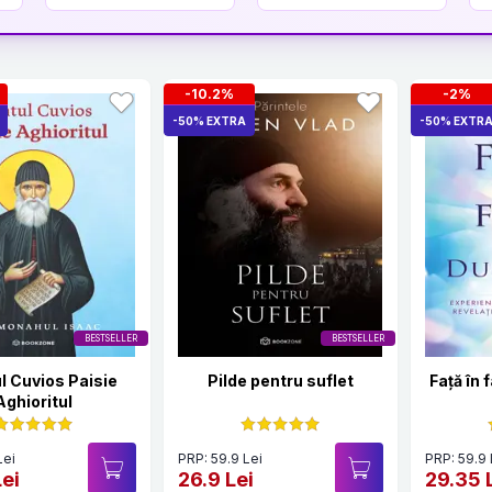
-10.2%
-2%
-50% EXTRA
-50% EXTR
BESTSELLER
BESTSELLER
l Cuvios Paisie
Pilde pentru suflet
Față în
Aghioritul
Lei
PRP: 59.9 Lei
PRP: 59.9 
ei
26.9 Lei
29.35 