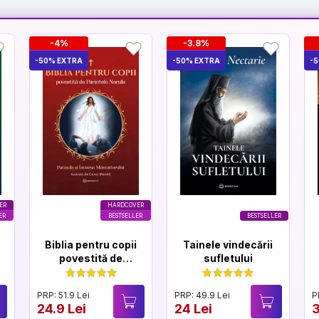
-4%
-3.8%
-50% EXTRA
-50% EXTRA
-
ER
HARDCOVER
ER
BESTSELLER
BESTSELLER
Biblia pentru copii
Tainele vindecării
povestită de
sufletului
Părintele Necula
Vol. III
PRP: 51.9 Lei
PRP: 49.9 Lei
P
24.9 Lei
24 Lei
3