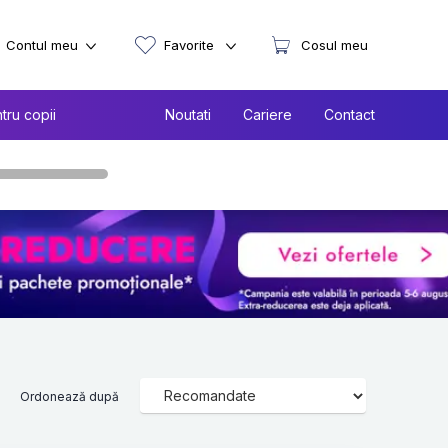
Contul meu
Favorite
Cosul meu
tru copii
Noutati
Cariere
Contact
Ordonează după