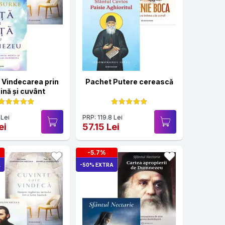
 Vindecarea prin
Pachet Putere cerească
ină și cuvânt
 Lei
PRP: 119.8 Lei
ei
57.15 Lei
-5.7%
A
-50% EXTRA