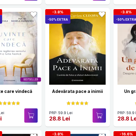
-3.8%
-3.8%
-50% EXTRA
-50% EXTR
BESTSELLER
te care vindecă
Adevărata pace a inimii
Un gr
Lei
PRP: 59.9 Lei
PRP: 59.9 
i
28.8 Lei
28.8 Le
-3.8%
-16.6%