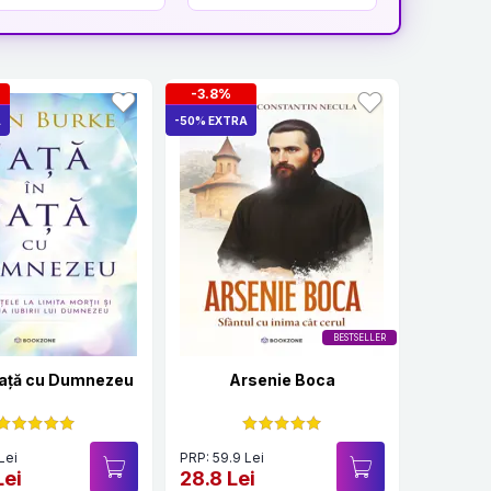
-3.8%
A
-50% EXTRA
BESTSELLER
 față cu Dumnezeu
Arsenie Boca
Lei
PRP: 59.9 Lei
Lei
28.8 Lei