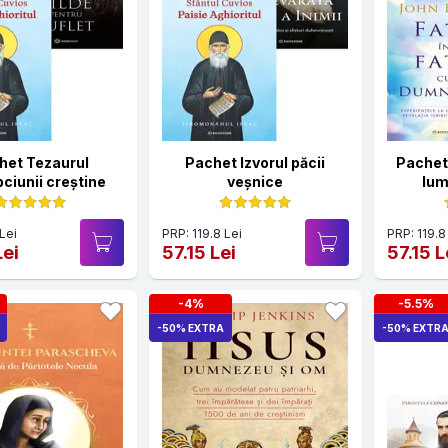
het Tezaurul
Pachet Izvorul păcii
Pachet
pciunii creștine
veșnice
lum
Lei
PRP: 119.8 Lei
PRP: 119.8
Lei
57.15 Lei
57.15 L
-4%
-5.5%
-50% EXTRA
-50% EXTR