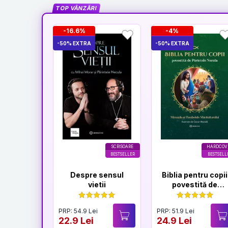
TOP VÂNZĂRI
-16.6%
-4%
-50% EXTRA
-50% EXTRA
SCRISOARE
HARDCOV
BESTSELLER
BESTSELL
Despre sensul
Biblia pentru copii
vietii
povestită de
Părintele Necula
Vol. II
PRP: 54.9 Lei
PRP: 51.9 Lei
22.9 Lei
24.9 Lei