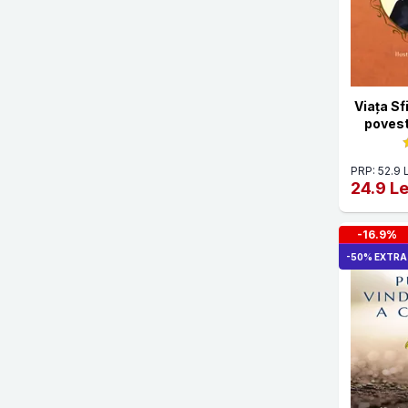
Psiholog Daniela Dumulescu
Rene Guenon
Sam Harris
Sebastian P. Brock
Viața S
povest
Sf. Grigorie de Nazianz
Sf. Grigorie De Nyssa
PRP: 52.9 
24.9 Le
Sf. Ioan Casian
Sf. Pahomie cel Mare
-16.9%
-50% EXTRA
Sf. Vasile cel Mare
Sfântul Cuvios Cleopa
Sfantul Ioan din Kronstadt
Sfantul Ioan Maximovici
Sfantul Nectarie