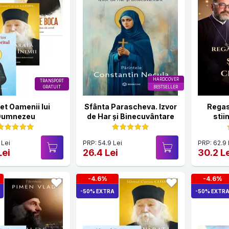
HARDCOVER
TRANSPORT
GRATUIT
BESTSELLER
et Oamenii lui
Sfânta Parascheva. Izvor
Regasi
Dumnezeu
de Har și Binecuvântare
stii
 Lei
PRP: 54.9 Lei
PRP: 62.9 
Lei
26.4 Lei
30.2 L
-4.6%
-4.6%
-50% EXTRA
-50% EXTR