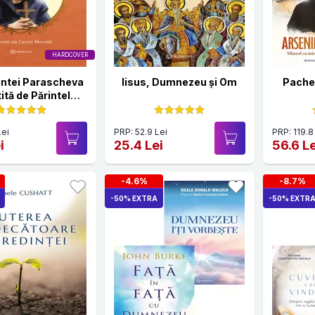
HARDCOVER
fintei Parascheva
Iisus, Dumnezeu și Om
Pachet
ită de Părintele
Necula
Lei
PRP: 52.9 Lei
PRP: 119.8
i
25.4 Lei
56.6 Le
-4.6%
-8.7%
-50% EXTRA
-50% EXTR