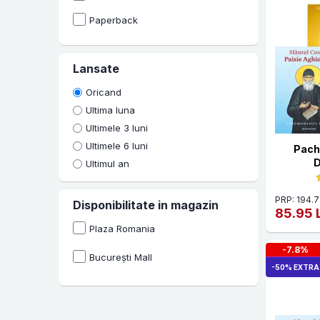
2025
Paperback
Henri - Charles Puech
2026
Hippolytus
Lansate
Ieromonahul Isaac
Oricand
Ilarion Alfeiev
Ultima luna
Ioan de Kronstadt
Ultimele 3 luni
Ultimele 6 luni
Irenee Hausherr
Pach
Ultimul an
Jean-Claude Larchet
John Burke
PRP: 194.7
Disponibilitate in magazin
85.95 
Kyriacos C. Markides
Plaza Romania
Levi Lusko
-7.8%
București Mall
-50% EXTRA
Llewellyn Vaughan-Lee
Max Lucado