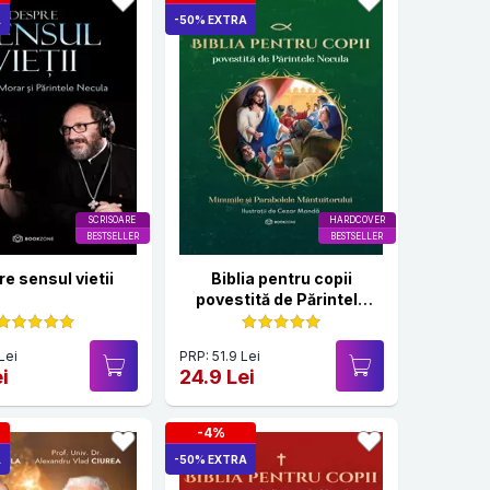
A
-50% EXTRA
SCRISOARE
HARDCOVER
BESTSELLER
BESTSELLER
e sensul vietii
Biblia pentru copii
povestită de Părintele
Necula Vol. II
Lei
PRP: 51.9 Lei
i
24.9 Lei
-4%
A
-50% EXTRA