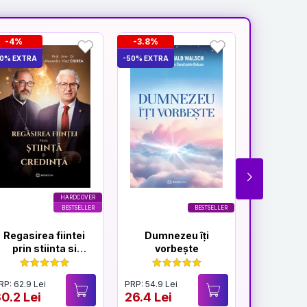
-4%
-3.8%
-14%
50% EXTRA
-50% EXTRA
-50% EXTRA
HARDCOVER
BESTSELLER
BESTSELLER
Regasirea fiintei
Dumnezeu îți
Viața
prin stiinta si
vorbește
Domn
credinta
Poves
Părinte
RP: 62.9 Lei
PRP: 54.9 Lei
PRP: 57.9 Le
0.2 Lei
26.4 Lei
24.9 Lei