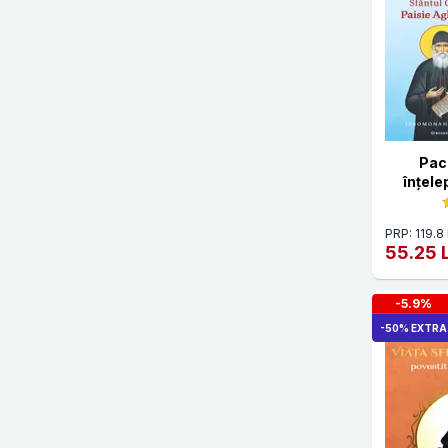
Meggan Watterson
Meister Eckhart
Michele Cushatt
Mihai Morar
Neale Donald Walsch
Pac
Nick Vujicic
înțele
Nikolai Alexandrovici Notovici
PRP: 119.8 
Nikolai Berdiaev
55.25 
Origen
-5.9%
Părintele Damaschin
-50% EXTRA
Parintele Necula
Părintele Vlad Pimen
Philip Jenkins