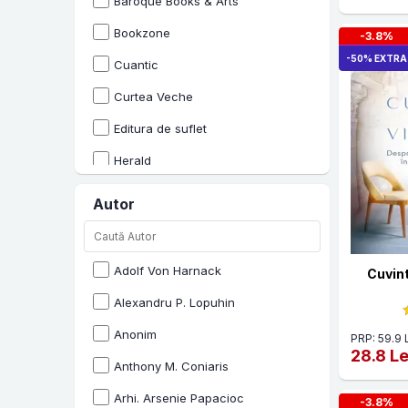
Baroque Books & Arts
Bookzone
-3.8%
-50% EXTRA
Cuantic
Curtea Veche
Editura de suflet
Herald
Humanitas
Autor
Litera
METEOR PRESS
Adolf Von Harnack
Cuvin
Nemira
Alexandru P. Lopuhin
Neverland
Anonim
PRP: 59.9 
Ortodoxia
28.8 Le
Anthony M. Coniaris
Paralela 45
Arhi. Arsenie Papacioc
-3.8%