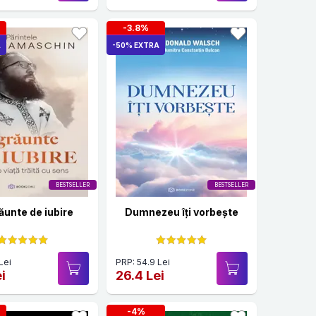
-3.8%
A
-50% EXTRA
BESTSELLER
BESTSELLER
ăunte de iubire
Dumnezeu îți vorbește
Lei
PRP: 54.9 Lei
i
26.4 Lei
-4%