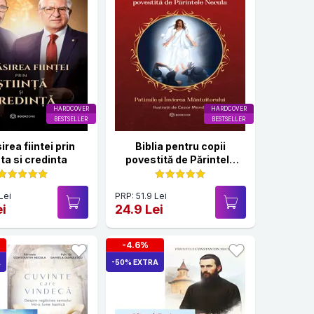
HARDCOVER
HARDCOVER
BESTSELLER
BESTSELLER
rea fiintei prin
Biblia pentru copii
nta si credinta
povestită de Părintele
Necula Vol. III
Lei
PRP: 51.9 Lei
ei
24.9 Lei
-4.6%
A
-50% EXTRA