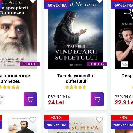
-50% EXTRA
-50% EXTR
BESTSELLER
BESTSELLER
a apropierii de
Tainele vindecării
Despr
Dumnezeu
sufletului
Lei
PRP: 49.9 Lei
PRP: 54.9 
i
24 Lei
22.9 Le
-3.8%
-4%
-50% EXTRA
-50% EXTR