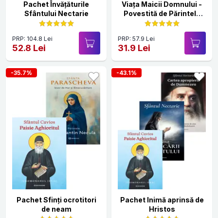
Pachet Învățăturile
Viața Maicii Domnului -
Sfântului Nectarie
Povestită de Părintele
Necula
PRP: 104.8 Lei
PRP: 57.9 Lei
52.8 Lei
31.9 Lei
-35.7%
-43.1%
Pachet Sfinți ocrotitori
Pachet Inimă aprinsă de
de neam
Hristos