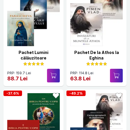
Pachet Lumini
Pachet De la Athos la
călăuzitoare
Eghina
PRP: 159.7 Lei
PRP: 114.8 Lei
88.7 Lei
63.8 Lei
-37.6%
-49.2%