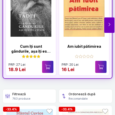
Cum îți sunt
Am iubit pătimirea
gândurile, așa îți este
și viața
PRP: 27 Lei
PRP: 20 Lei
18.9 Lei
16 Lei
Filtrează
Ordonează după
763 produse
Recomandate
-33.4%
-33.4%