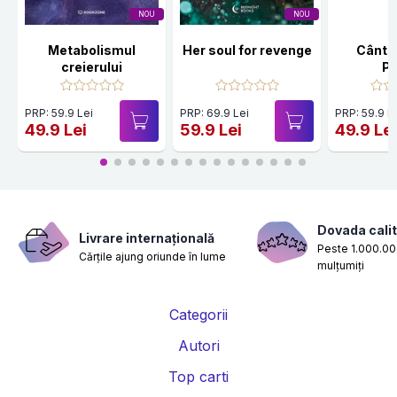
NOU
NOU
Metabolismul
Her soul for revenge
Cânte
creierului
Po
PRP: 59.9 Lei
PRP: 69.9 Lei
PRP: 59.9 L
49.9 Lei
59.9 Lei
49.9 Le
Dovada calit
Livrare internațională
Peste 1.000.000
Cărțile ajung oriunde în lume
mulțumiți
Categorii
Autori
Top carti