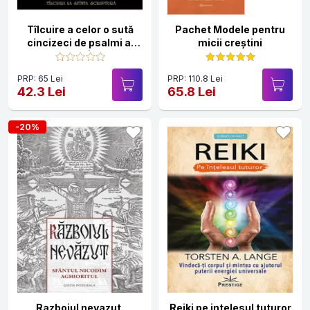
Tîlcuire a celor o sută
Pachet Modele pentru
cincizeci de psalmi ai
micii creștini
Prorocului Împărat
David
PRP: 65 Lei
PRP: 110.8 Lei
42.3 Lei
65.8 Lei
-20%
Razboiul nevazut.
Reiki pe intelesul tuturor