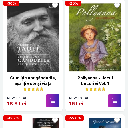
-30%
-20%
Cum îți sunt gândurile,
Pollyanna - Jocul
așa îți este și viața
bucuriei Vol. 1
PRP: 27 Lei
PRP: 20 Lei
18.9 Lei
16 Lei
-43.7%
-55.6%