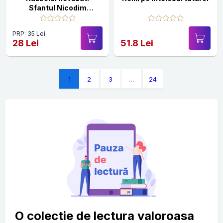
Sfantul Nicodim
Aghioritul
PRP: 35 Lei
28 Lei
51.8 Lei
1
2
3
…
24
O colectie de lectura valoroasa