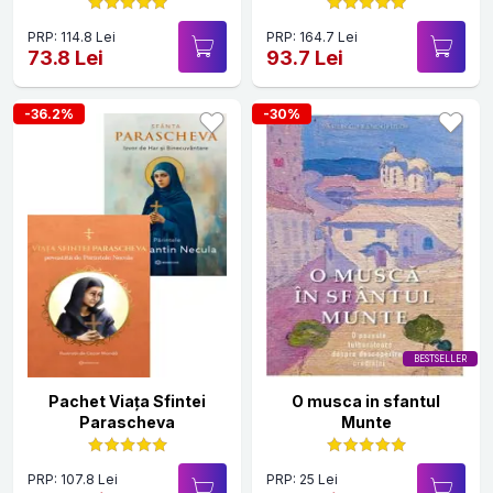
PRP: 114.8 Lei
PRP: 164.7 Lei
73.8 Lei
93.7 Lei
-36.2%
-30%
BESTSELLER
Pachet Viața Sfintei
O musca in sfantul
Parascheva
Munte
PRP: 107.8 Lei
PRP: 25 Lei