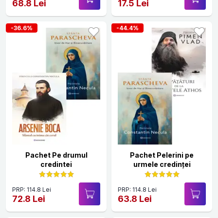
68.8 Lei
17.5 Lei
-36.6%
-44.4%
Pachet Pe drumul
Pachet Pelerini pe
credintei
urmele credinței
PRP: 114.8 Lei
PRP: 114.8 Lei
72.8 Lei
63.8 Lei