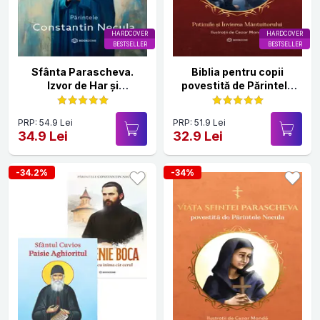
HARDCOVER
HARDCOVER
BESTSELLER
BESTSELLER
Sfânta Parascheva.
Biblia pentru copii
Izvor de Har și
povestită de Părintele
Binecuvântare
Necula Vol. III
PRP: 54.9 Lei
PRP: 51.9 Lei
34.9 Lei
32.9 Lei
-34.2%
-34%