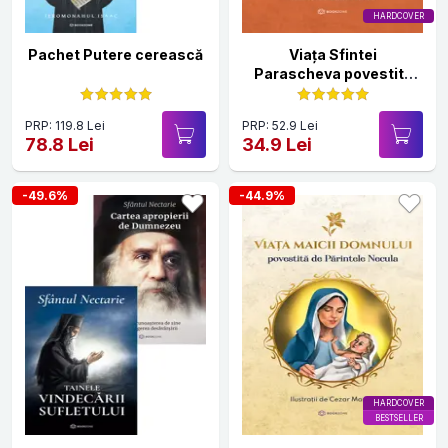
HARDCOVER
Pachet Putere cerească
Viața Sfintei
Parascheva povestită
de Părintele Necula
PRP: 119.8 Lei
PRP: 52.9 Lei
78.8 Lei
34.9 Lei
-49.6%
-44.9%
HARDCOVER
BESTSELLER