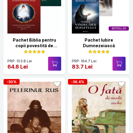
BESTSELLER
Pachet Biblia pentru
Pachet Iubire
copii povestită de
Dumnezeiască
Părintele Necula Vol II +
Vol III
PRP: 103.8 Lei
PRP: 164.7 Lei
64.8 Lei
83.7 Lei
-30%
-36.4%