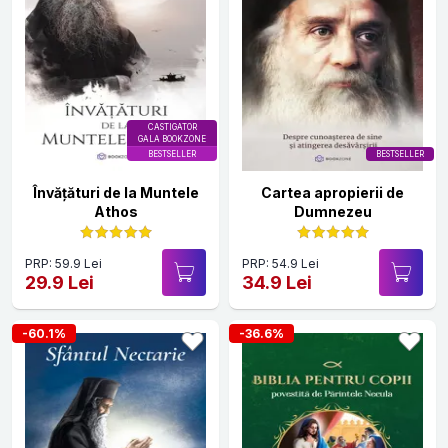
CASTIGATOR
GALA BOOKZONE
BESTSELLER
BESTSELLER
Învățături de la Muntele
Cartea apropierii de
Athos
Dumnezeu
PRP: 59.9 Lei
PRP: 54.9 Lei
29.9 Lei
34.9 Lei
-60.1%
-36.6%