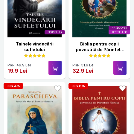
HARDCOVER
BESTSELLER
BESTSELLER
Tainele vindecării
Biblia pentru copii
sufletului
povestită de Părintele
Necula Vol. II
PRP: 49.9 Lei
PRP: 51.9 Lei
19.9 Lei
32.9 Lei
-36.4%
-36.6%