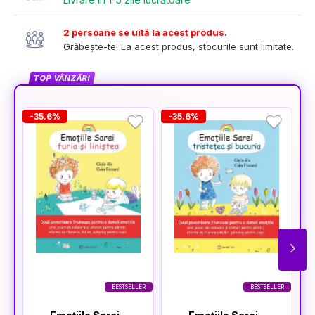
2 persoane se uită la acest produs.
Grăbește-te! La acest produs, stocurile sunt limitate.
TOP VÂNZĂRI
-35.6%
-35.6%
-
BESTSELLER
BESTSELLER