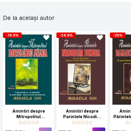
De la același autor
-19.9%
-24.9%
-25%
Amintiri despre
Amintiri despre
Amint
Mitropolitul
Parintele Nicodim
Părinte
Bartolomeu Anania
Bujor
Stefa
uhovnic 