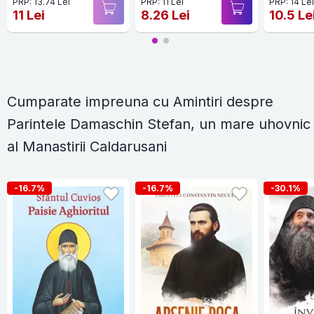
PRP: 13.74 Lei
PRP: 11 Lei
PRP: 14 Le
Cal
11 Lei
8.26 Lei
10.5 Le
Cumparate impreuna cu Amintiri despre
Parintele Damaschin Stefan, un mare uhovnic
al Manastirii Caldarusani
-16.7%
-16.7%
-30.1%