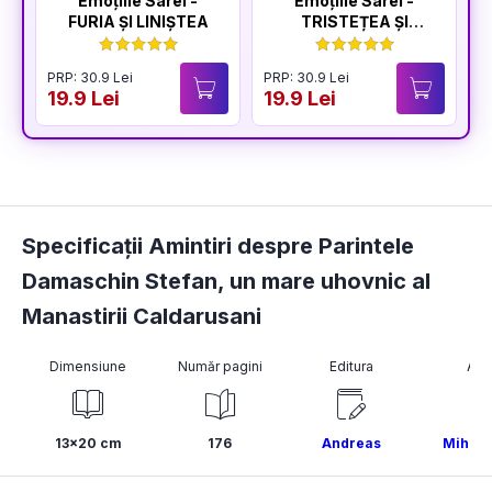
Emoțiile Sarei -
Emoțiile Sarei -
FURIA ȘI LINIȘTEA
TRISTEȚEA ȘI
BUCURIA
PRP: 30.9 Lei
PRP: 30.9 Lei
P
19.9 Lei
19.9 Lei
1
Specificații Amintiri despre Parintele
Damaschin Stefan, un mare uhovnic al
Manastirii Caldarusani
Dimensiune
Număr pagini
Editura
Aut
13x20 cm
176
Andreas
Mihael