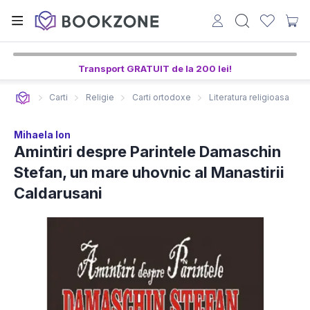
4
24
43
ore,
min,
sec
Transport GRATUIT de la 200 lei!
Carti
Religie
Carti ortodoxe
Literatura religioasa
Mihaela Ion
Amintiri despre Parintele Damaschin
Stefan, un mare uhovnic al Manastirii
Caldarusani