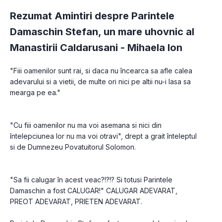
Rezumat Amintiri despre Parintele
Damaschin Stefan, un mare uhovnic al
Manastirii Caldarusani -
Mihaela Ion
"Fiii oamenilor sunt rai, si daca nu încearca sa afle calea 
adevarului si a vietii, de multe ori nici pe altii nu-i lasa sa 
mearga pe ea."

"Cu fiii oamenilor nu ma voi asemana si nici din 
întelepciunea lor nu ma voi otravi", drept a grait înteleptul 
si de Dumnezeu Povatuitorul Solomon. 

"Sa fii calugar în acest veac?!?!? Si totusi Parintele 
Damaschin a fost CALUGAR!" CALUGAR ADEVARAT, 
PREOT ADEVARAT, PRIETEN ADEVARAT.
