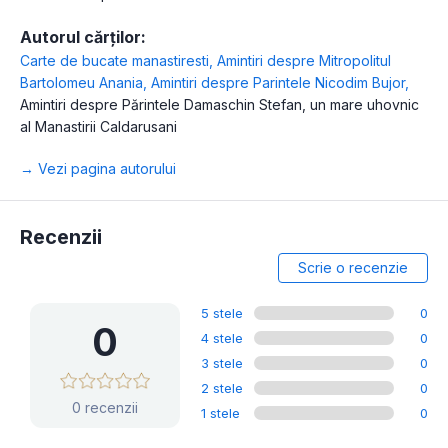
Autorul cărților:
Carte de bucate manastiresti
,
Amintiri despre Mitropolitul
Bartolomeu Anania
,
Amintiri despre Parintele Nicodim Bujor
,
Amintiri despre Părintele Damaschin Stefan, un mare uhovnic
al Manastirii Caldarusani
→ Vezi pagina autorului
Recenzii
Scrie o recenzie
5 stele
0
0
4 stele
0
3 stele
0
2 stele
0
0 recenzii
1 stele
0