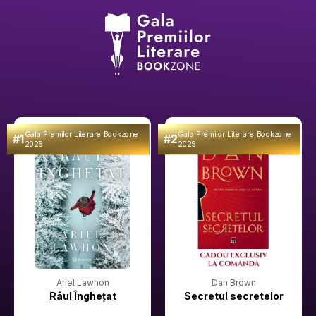
Gala Premilor Literare Bookzone
Gala Premilor Literare Bookzone
#1
#2
2025
2025
Ariel Lawhon
Dan Brown
Râul Înghețat
Secretul secretelor