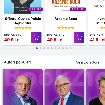
BESTSELLER
BESTSELLER
Sfântul Cuvios Paisie
Arsenie Boca
Învăț
Aghioritul
Munt
PRP: 59.9 Lei
PRP: 59.9 Lei
PRP: 59.9 
49.9 Lei
49.9 Lei
41.9 Le
Autori populari
Vezi toti autorii →