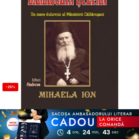
-25%
4
24
43
ore,
min,
sec