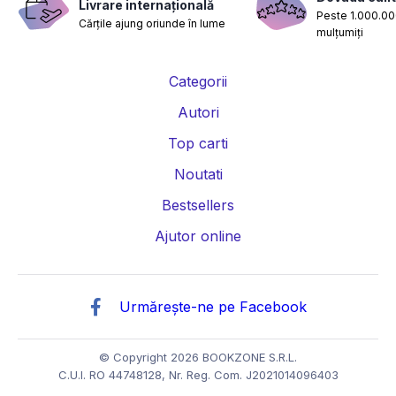
Livrare internațională
Peste 1.000.000
Cărțile ajung oriunde în lume
mulțumiți
Categorii
Autori
Top carti
Noutati
Bestsellers
Ajutor online
Urmărește-ne pe Facebook
© Copyright 2026 BOOKZONE S.R.L.
C.U.I. RO 44748128, Nr. Reg. Com. J2021014096403