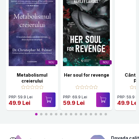
NOU
NOU
Metabolismul
Her soul for revenge
Cânte
creierului
Po
PRP: 59.9 Lei
PRP: 69.9 Lei
PRP: 59.9 L
49.9 Lei
59.9 Lei
49.9 Le
Dovada calit