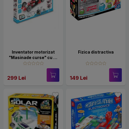
Inventator motorizat
Fizica distractiva
"Masinade curse" cu 10
modele bonus motor cu
angrenaj inclus
299 Lei
149 Lei