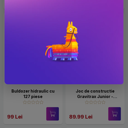
99 Lei
99 Lei
Buldozer hidraulic cu
Joc de constructie
127 piese
Gravitrax Junior -
Desert - Set de
accesorii, Desertul
99 Lei
89.99 Lei