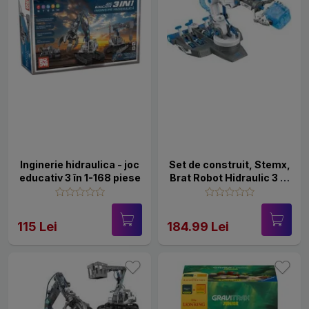
Inginerie hidraulica - joc
Set de construit, Stemx,
educativ 3 în 1-168 piese
Brat Robot Hidraulic 3 in
1
115 Lei
184.99 Lei