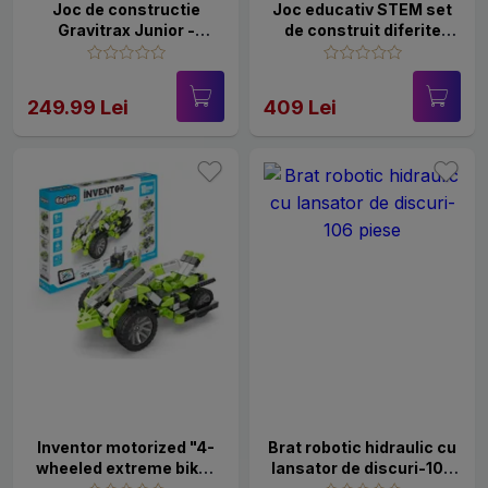
Joc de constructie
Joc educativ STEM set
Gravitrax Junior -
de construit diferite
Frozen - Set de baza
modele actionate cu
Gravitrax Junior +
energie solara
extensia Disney -
249.99 Lei
409 Lei
Regatul de Gheata
Inventor motorized "4-
Brat robotic hidraulic cu
wheeled extreme bike"
lansator de discuri-106