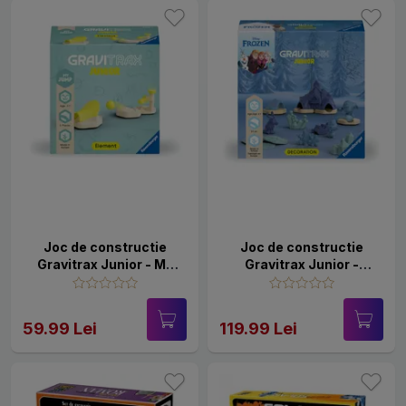
Joc de constructie
Joc de constructie
Gravitrax Junior - My
Gravitrax Junior -
Jump - Set de accesorii,
Frozen - Set de
Saritura
accesorii, editia Disney
- Regatul de Gheata
59.99 Lei
119.99 Lei