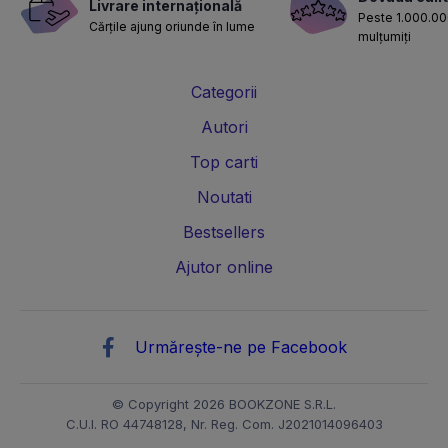
Livrare internațională
Peste 1.000.000
Cărțile ajung oriunde în lume
mulțumiți
Categorii
Autori
Top carti
Noutati
Bestsellers
Ajutor online
Urmărește-ne pe Facebook
© Copyright 2026 BOOKZONE S.R.L.
C.U.I. RO 44748128, Nr. Reg. Com. J2021014096403