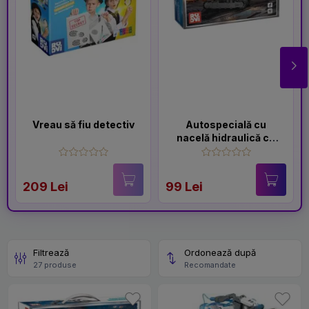
Vreau să fiu detectiv
Autospecială cu
nacelă hidraulică cu
127 piese
209 Lei
99 Lei
Filtrează
Ordonează după
27 produse
Recomandate