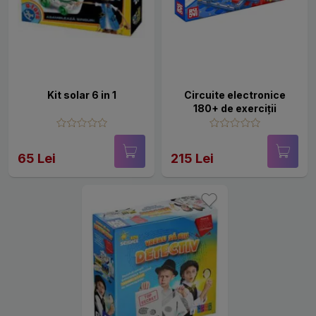
Kit solar 6 in 1
Circuite electronice
180+ de exerciții
65 Lei
215 Lei