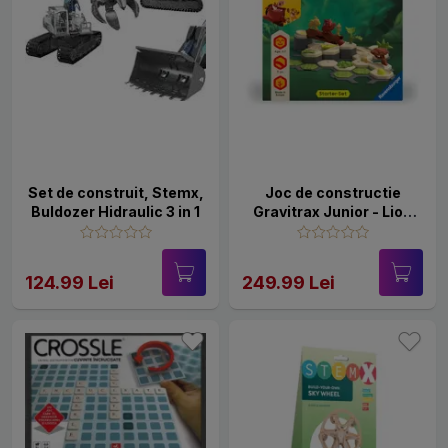
Set de construit, Stemx,
Joc de constructie
Buldozer Hidraulic 3 in 1
Gravitrax Junior - Lion
King - Set de baza
Gravitrax Junior +
extensia Disney -
124.99 Lei
249.99 Lei
Regele Leu