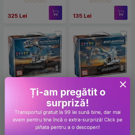
with 10 bonus models -
piese
inventator motorizat
"motocicletă extremă
325 Lei
135 Lei
pe 4 roți" cu 10 modele
bonus motor cu
angrenaj inclus
Ți-am pregătit o
surpriză!
Autospecială cu nacelă
Excavator hidraulic cu
Transportul gratuit la 99 lei sună bine, dar mai
hidraulică cu 127 piese
130 piese
avem pentru tine încă o extra-surpriză! Click pe
piñata pentru a o descoperi!