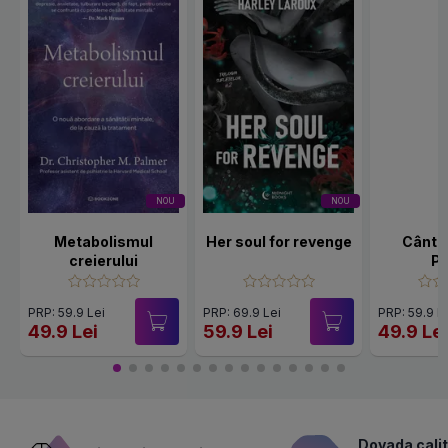
NOU
NOU
Metabolismul
Her soul for revenge
Cânte
creierului
Po
PRP: 59.9 Lei
PRP: 69.9 Lei
PRP: 59.9 L
49.9 Lei
59.9 Lei
49.9 Le
Dovada calit