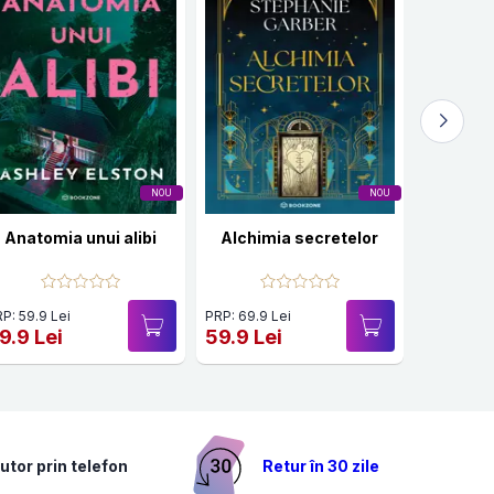
NOU
NOU
Anatomia unui alibi
Alchimia secretelor
K-pop: A
P: 59.9 Lei
PRP: 69.9 Lei
PRP: 59.9 
9.9 Lei
59.9 Lei
49.9 Le
utor prin telefon
Retur în 30 zile