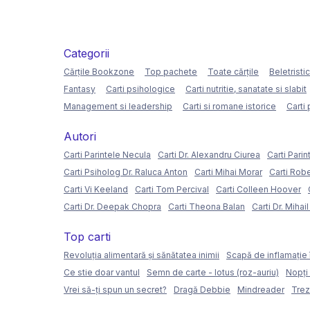
Categorii
Cărțile Bookzone
Top pachete
Toate cărțile
Beletristi
Fantasy
Carti psihologice
Carti nutritie, sanatate si slabit
Management si leadership
Carti si romane istorice
Carti 
Autori
Carti Parintele Necula
Carti Dr. Alexandru Ciurea
Carti Parin
Carti Psiholog Dr. Raluca Anton
Carti Mihai Morar
Carti Rob
Carti Vi Keeland
Carti Tom Percival
Carti Colleen Hoover
Carti Dr. Deepak Chopra
Carti Theona Balan
Carti Dr. Mihai
Top carti
Revoluția alimentară și sănătatea inimii
Scapă de inflamație 
Ce stie doar vantul
Semn de carte - lotus (roz-auriu)
Nopți
Vrei să-ți spun un secret?
Dragă Debbie
Mindreader
Trez