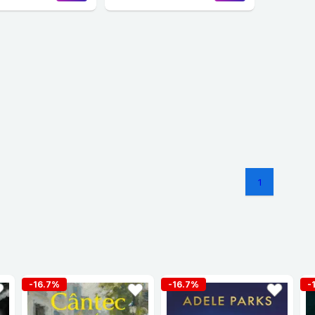
1
-16.7%
-16.7%
-