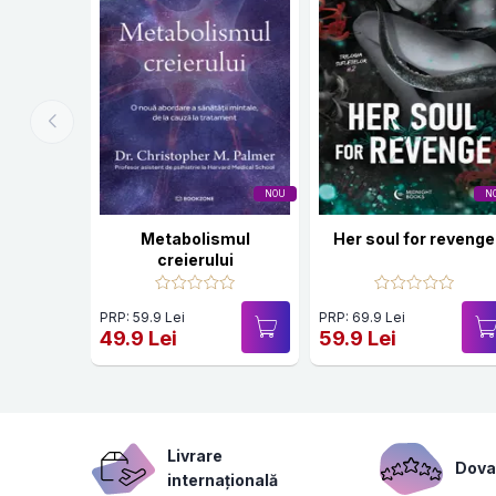
NOU
N
Metabolismul
Her soul for revenge
creierului
PRP: 59.9 Lei
PRP: 69.9 Lei
49.9 Lei
59.9 Lei
Livrare
Dovad
internațională