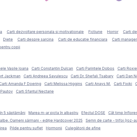
ca
Carti dezvoltare personala si motivationale
Fictiune
Horror
Carti d
Diete
Carti despre sarcina
Carti de educatie financiara
Carti managem
pentru copii
tele Vasile Ioana
Carti Constantin Dulcan
Carti Parintele Dobos
Carti Roxi
ert Jackman
Carti Andreea Savulescu
Carti Dr. Shefali Tsabary
Carti Dan 
Carti Amanda F Doering
Carti Melissa Higgins
Carti Anays M.
Carti Fixiki
C
l Pautov
Carti Sfantul Nectarie
în 5 săptămâni
Marea m-ar picta în albastru
Efectul DOSE
Cât timp înflore
 albe. Oameni sărmani - ediție Hardcover 2025
Semn de carte - trifoi (roz-au
irea
Pilde pentru suflet
Hormonii
Culegătorii de afine