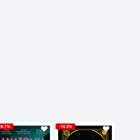
16.7%
-14.3%
-16.7%