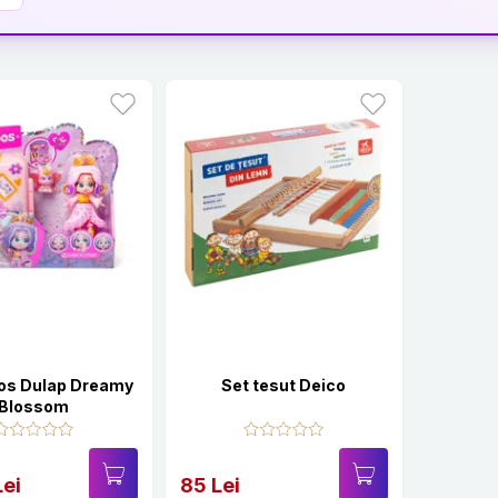
os Dulap Dreamy
Set tesut Deico
Blossom
Lei
85 Lei