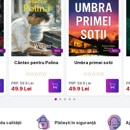
OU
NOU
NOU
Cântec pentru Polina
Umbra primei sotii
PRP: 59.9 Lei
PRP: 59.9 Lei
PR
49.9 Lei
49.9 Lei
4
a calității
Plătești în siguranță
Aj