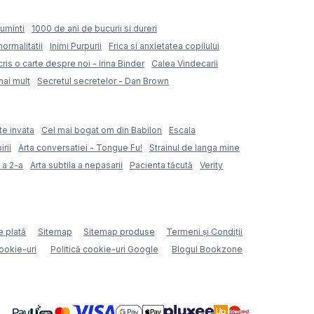
uminti
1000 de ani de bucurii si dureri
normalitatii
Inimi Purpurii
Frica si anxietatea copilului
ris o carte despre noi - Irina Binder
Calea Vindecarii
mai mult
Secretul secretelor - Dan Brown
te invata
Cel mai bogat om din Babilon
Escala
rii
Arta conversatiei - Tongue Fu!
Strainul de langa mine
 a 2-a
Arta subtila a nepasarii
Pacienta tăcută
Verity
e plată
Sitemap
Sitemap produse
Termeni şi Condiţii
cookie-uri
Politică cookie-uri Google
Blogul Bookzone