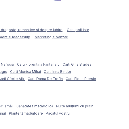
e dragoste, romantice si despre iubire
Carti politiste
ent si leadership
Marketing si vanzari
e Nafousi
Carti Florentina Fantanaru
Carti Gina Bradea
Negru
Carti Monica Mihai
Carti Irina Binder
arti Cécile Alix
Carti Dama De Trefla
Carti Florin Piersic
sc lămâii
Sănătatea metabolică
Nu te mulțumi cu puțin
riu)
Plante tămăduitoare
Pacatul vostru