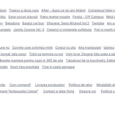
lunii
Traiesc a doua oara
After - dupa ce ne-am intalnit
Complexul fetei c
libu
Sase cocori stacojii
Patru regine moarte
Finalul - Off Campus
Mitul 
my
Beladona
Baiatul cel bun
Sfasiere. Seria Wicked Vol.2
Tentatie
Am sc
langelo
Jamila Cuisine Vol. 3
Creierul si misterele sufletului
Poti si meriti 
une nu
Cuvinte care schimba minti
Corpul nu uita
Arta manipularii
Iubirea 
 bogat, tata sarac
Totul se termina cu noi
Ugly love. Despre fata urata a iubi
Bunele maniere pentru copii in 365 de zile
Tatuatorul de la Auschwitz. Editia
Binder
Drum fara prioritate
Tine-ti copiii aproape
ente
Cum comand?
Livrarea produselor
Politica de retur
Modalităţi d
ment "Ambasador Literar"
Contact și date firmă
Despre noi
Politică 