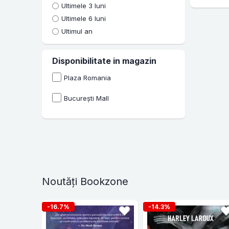
Ultimele 3 luni
Ultimele 6 luni
Ultimul an
Disponibilitate in magazin
Plaza Romania
București Mall
Noutăți Bookzone
-16.7%
-14.3%