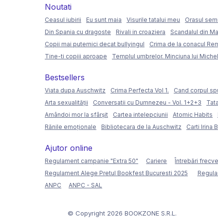
Noutati
Ceasul iubirii
Eu sunt maia
Visurile tatalui meu
Orasul semi
Din Spania cu dragoste
Rivali in croaziera
Scandalul din Ma
Copii mai puternici decat bullyingul
Crima de la conacul Re
Tine-ti copiii aproape
Templul umbrelor. Minciuna lui Miche
Bestsellers
Viata dupa Auschwitz
Crima Perfecta Vol 1.
Cand corpul sp
Arta sexualității
Conversatii cu Dumnezeu - Vol. 1+2+3
Tata
Amândoi mor la sfârșit
Cartea intelepciunii
Atomic Habits
Rănile emoționale
Bibliotecara de la Auschwitz
Carti Irina 
Ajutor online
Regulament campanie "Extra 50"
Cariere
Întrebări frecv
Regulament Alege Pretul Bookfest Bucuresti 2025
Regula
ANPC
ANPC - SAL
© Copyright 2026 BOOKZONE S.R.L.