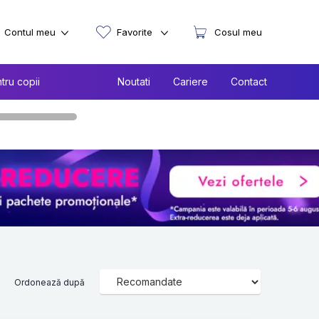
Contul meu
Favorite
Cosul meu
tru copii
Noutati
Cariere
Contact
Ordonează după