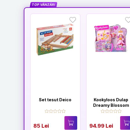
TOP VÂNZĂRI
Set tesut Deico
Kookyloos Dulap
Dreamy Blossom
85 Lei
94.99 Lei