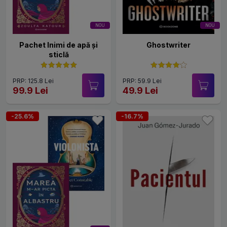
NOU
NOU
Pachet Inimi de apă și
Ghostwriter
sticlă
PRP: 125.8 Lei
PRP: 59.9 Lei
99.9 Lei
49.9 Lei
-25.6%
-16.7%