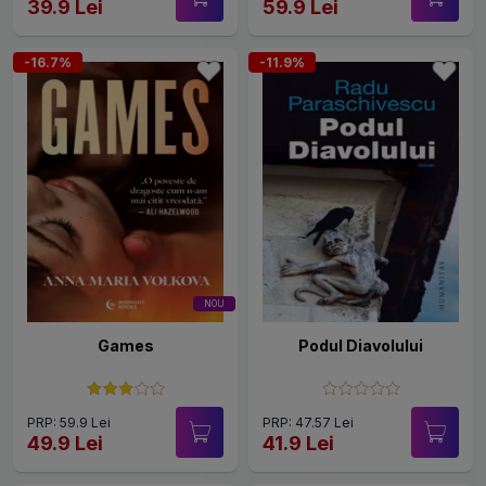
39.9 Lei
59.9 Lei
-16.7%
-11.9%
NOU
Games
Podul Diavolului
PRP: 59.9 Lei
PRP: 47.57 Lei
49.9 Lei
41.9 Lei