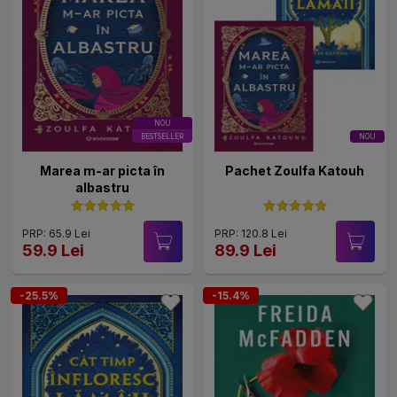
NOU
BESTSELLER
NOU
Marea m-ar picta în
Pachet Zoulfa Katouh
albastru
PRP: 65.9 Lei
PRP: 120.8 Lei
59.9 Lei
89.9 Lei
-25.5%
-15.4%