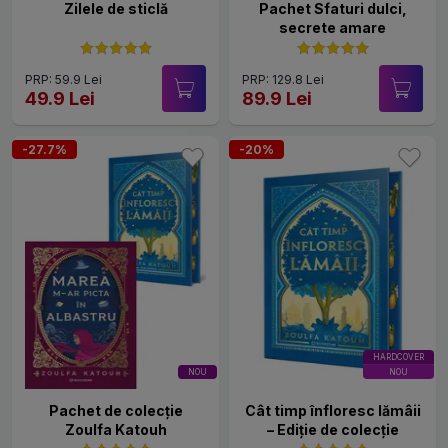
Zilele de sticlă
Pachet Sfaturi dulci,
secrete amare
PRP: 59.9 Lei
PRP: 129.8 Lei
49.9 Lei
89.9 Lei
-27.7%
-20%
HARDCOVER
NOU
NOU
Pachet de colecție
Cât timp înfloresc lămâii
Zoulfa Katouh
– Ediție de colecție