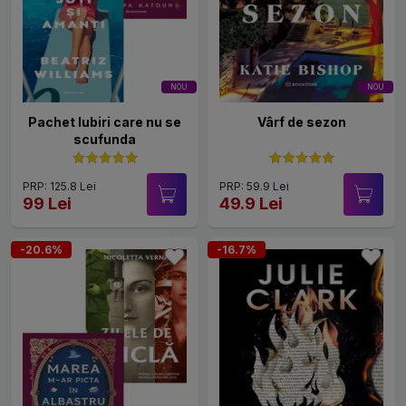
NOU
NOU
Pachet Iubiri care nu se
Vârf de sezon
scufunda
PRP: 125.8 Lei
PRP: 59.9 Lei
99 Lei
49.9 Lei
-20.6%
-16.7%