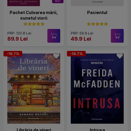
NOU
Pachet Culoarea mării,
Pacientul
sunetul viorii
PRP: 120.8 Lei
PRP: 59.9 Lei
89.9 Lei
49.9 Lei
-16.7%
-16.7%
Librăria de vineri
Intrusa