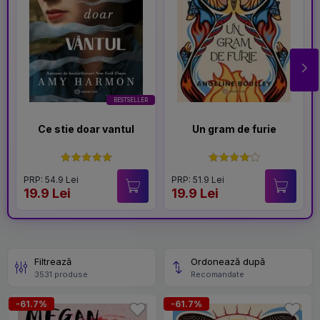
BESTSELLER
Ce stie doar vantul
Un gram de furie
PRP: 54.9 Lei
PRP: 51.9 Lei
19.9 Lei
19.9 Lei
Filtrează
Ordonează după
3531 produse
Recomandate
-61.7%
-61.7%