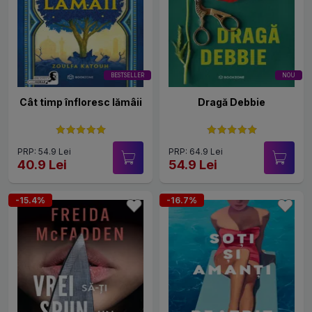
BESTSELLER
NOU
Cât timp înfloresc lămâii
Dragă Debbie
PRP: 54.9 Lei
PRP: 64.9 Lei
40.9 Lei
54.9 Lei
-15.4%
-16.7%