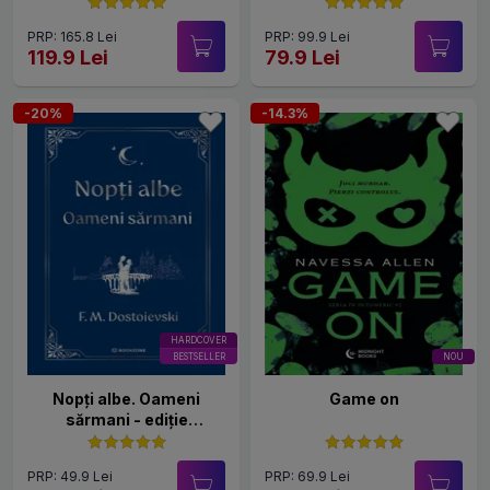
PRP: 165.8 Lei
PRP: 99.9 Lei
119.9 Lei
79.9 Lei
-20%
-14.3%
HARDCOVER
BESTSELLER
NOU
Nopți albe. Oameni
Game on
sărmani - ediție
Hardcover 2025
PRP: 49.9 Lei
PRP: 69.9 Lei