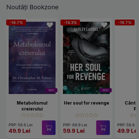
Noutăți Bookzone
-16.7%
-14.3%
-16.7%
NOU
NOU
Metabolismul
Her soul for revenge
Cânte
creierului
Po
PRP: 59.9 Lei
PRP: 69.9 Lei
PRP: 59.9 L
49.9 Lei
59.9 Lei
49.9 Le