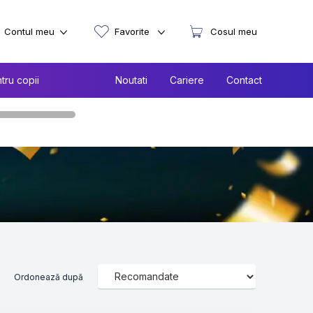
Contul meu
Favorite
Cosul meu
tru copii
Noutati
Cariere
Contact
Ordonează după