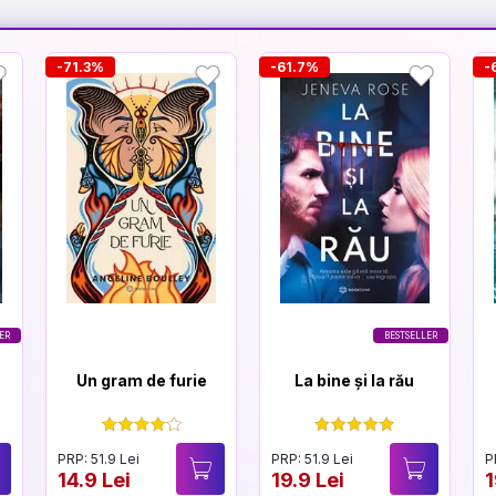
-71.3%
-61.7%
-
ER
BESTSELLER
Un gram de furie
La bine și la rău
PRP: 51.9 Lei
PRP: 51.9 Lei
P
14.9 Lei
19.9 Lei
1