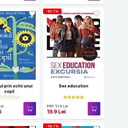
-61.7%
l prin ochii unui
Sex education
copil
Lei
PRP: 51.9 Lei
i
19.9 Lei
-16.7%