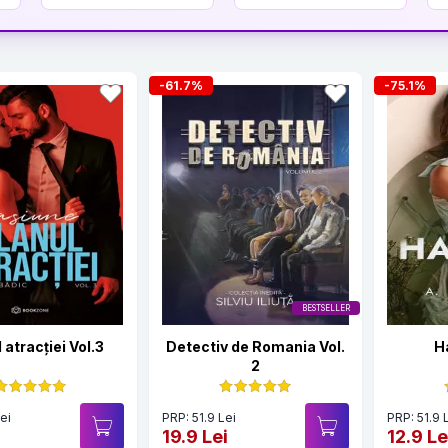
-61.7%
-75.1%
BESTSELLER
 atracției Vol.3
Detectiv de Romania Vol.
H
2
ei
PRP: 51.9 Lei
PRP: 51.9 
19.9 Lei
12.9 Le