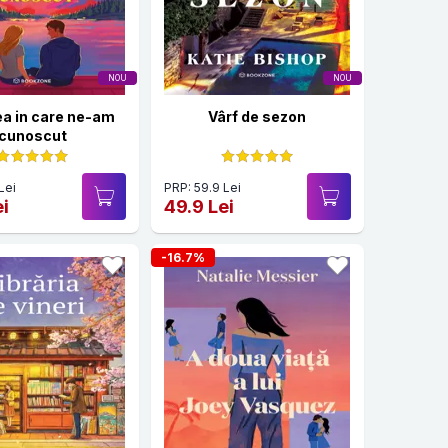
NOU
NOU
a in care ne-am
Vârf de sezon
cunoscut
Lei
PRP: 59.9 Lei
ei
49.9 Lei
-16.7%