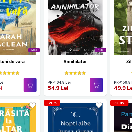
NOU
NOU
tuni de vara
Annihilator
Zil
Lei
PRP: 64.9 Lei
PRP: 59.9 
i
54.9 Lei
49.9 L
-20%
-11.9%