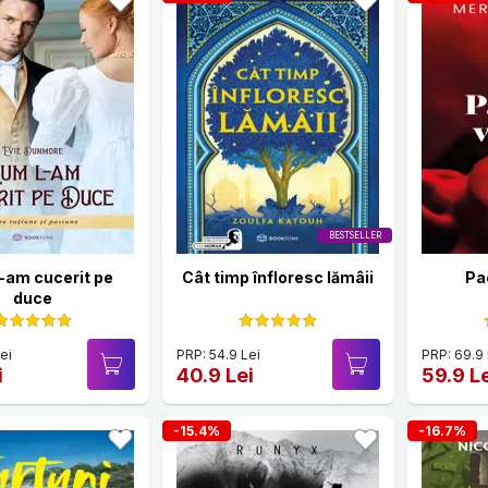
BESTSELLER
-am cucerit pe
Cât timp înfloresc lămâii
Pa
duce
ei
PRP: 54.9 Lei
PRP: 69.9 
i
40.9 Lei
59.9 L
-15.4%
-16.7%