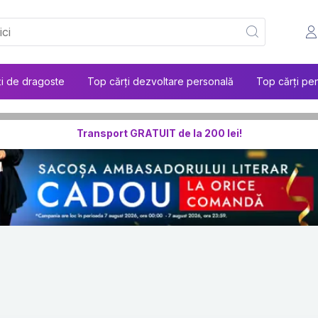
ți de dragoste
Top cărți dezvoltare personală
Top cărți pen
Transport GRATUIT de la 200 lei!