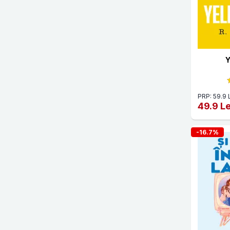
Abby Jimenez
For You
Abdulrazak Gurnah
ForYou
Abi Daré
Gama
Abigail Assor
Y
Globo
Abigail Dean
Grupul All
Abigail Marsh
PRP: 59.9 
Grupul Art
49.9 Le
Abraham Merritt
GRUPUL EDITORIAL ART
Abraham Verghese
-16.7%
Herald
Ada Nan
Humanitas
Adalyn Grace
Humanitas Junior
Adam Foulds
Hyperliteratura
Adam Silvera
Ideea Europeana
Adele Parks
Ink Story