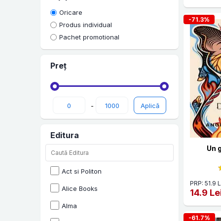
Oricare
Carti ecranizate
-71.3%
Produs individual
Literatura clasica
Pachet promotional
Literatura contemporana
Preț
Literatura romana
-
Editura
Un 
Act si Politon
PRP: 51.9 L
Alice Books
14.9 Le
Alma
-61.7%