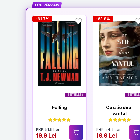
TOP VÂNZĂRI
-61.7%
-63.8%
BESTSELLER
BESTSELL
Falling
Ce stie doar
vantul
PRP: 51.9 Lei
PRP: 54.9 Lei
19.9 Lei
19.9 Lei