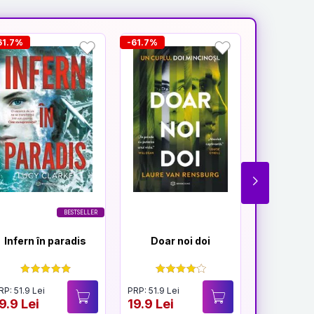
61.7%
-61.7%
-25.5%
BESTSELLER
Infern în paradis
Doar noi doi
Cât timp
lă
RP: 51.9 Lei
PRP: 51.9 Lei
PRP: 54.9 Le
9.9 Lei
19.9 Lei
40.9 Lei