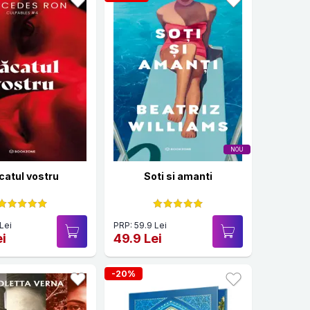
NOU
catul vostru
Soti si amanti
Lei
PRP: 59.9 Lei
ei
49.9 Lei
-20%