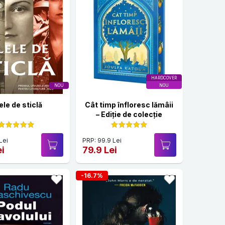
HARDCOVER
NOU
NOU
ele de sticlă
Cât timp înfloresc lămâii
– Ediție de colecție
Lei
PRP: 99.9 Lei
ei
79.9 Lei
-16.7%