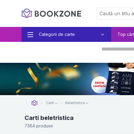
Categorii de carte
Top căr
Carti
Beletristica
Carti beletristica
7364 produse