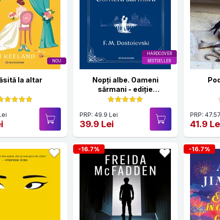
HARDCOVER
NOU
BESTSELLER
ăsită la altar
Nopți albe. Oameni
Pod
sărmani - ediție
Hardcover 2025
Lei
PRP: 49.9 Lei
PRP: 47.57
i
39.9 Lei
41.9 Le
-16.7%
-16.7%