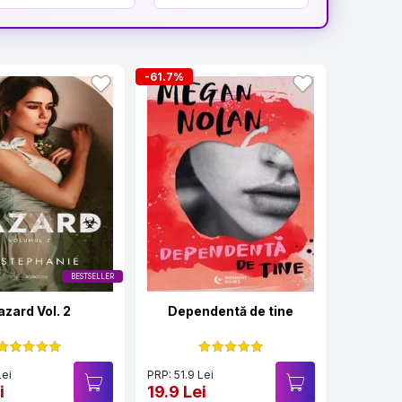
-61.7%
BESTSELLER
azard Vol. 2
Dependentă de tine
Lei
PRP: 51.9 Lei
i
19.9 Lei