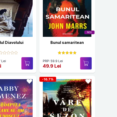
NOU
ul Diavolului
Bunul samaritean
 Lei
PRP: 59.9 Lei
i
49.9 Lei
-16.7%