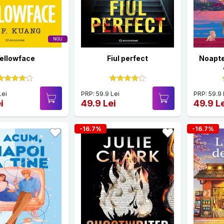
NOU
ellowface
Fiul perfect
Noapte
Lei
PRP: 59.9 Lei
PRP: 59.9 
i
49.9 Lei
49.9 L
-16.7%
-16.7%