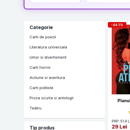
-44.1%
Categorie
Carti de poezii
Literatura universala
Umor si divertisment
Carti horror
Actiune si aventura
Carti politiste
Proza scurta si antologii
Planul
Teatru
Literatura LGBT
PRP: 51.9 L
29 Lei
Tip produs
Carti premiate